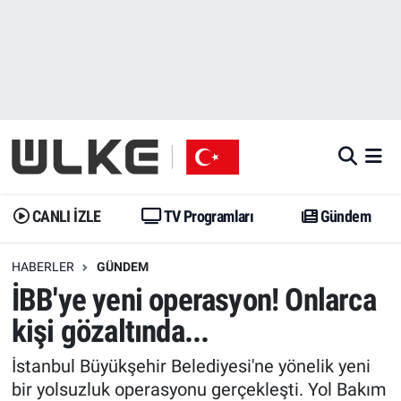
CANLI İZLE
CANLI YAYIN
Nöbetçi Eczaneler
TV Programları
TV Programları
Hava Durumu
Gündem
Gündem
İstanbul Namaz Vakitleri
Dünya
Trend
Trafik Durumu
CANLI İZLE
TV Programları
Gündem
Spor
Yaşam
Süper Lig Puan Durumu ve Fikstür
HABERLER
GÜNDEM
İBB'ye yeni operasyon! Onlarca
Erişim Bilgileri
Erişim Bilgileri
Erişim Bilgileri
kişi gözaltında...
Ekonomi
Spor
Tüm Manşetler
İstanbul Büyükşehir Belediyesi'ne yönelik yeni
Trend
Ekonomi
Son Dakika Haberleri
bir yolsuzluk operasyonu gerçekleşti. Yol Bakım