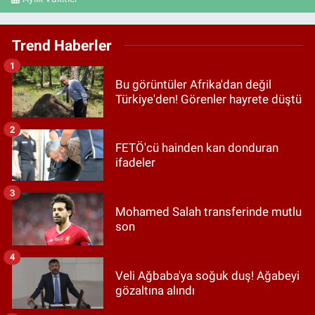
Trend Haberler
1
Bu görüntüler Afrika'dan değil
Türkiye'den! Görenler hayrete düştü
2
FETÖ'cü hainden kan donduran
ifadeler
3
Mohamed Salah transferinde mutlu
son
4
Veli Ağbaba'ya soğuk duş! Ağabeyi
gözaltına alındı