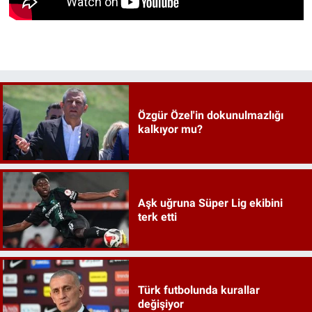
Özgür Özel'in dokunulmazlığı
kalkıyor mu?
Aşk uğruna Süper Lig ekibini
terk etti
Türk futbolunda kurallar
değişiyor