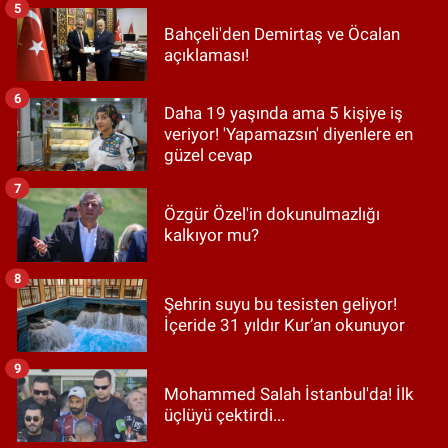
5
Bahçeli'den Demirtaş ve Öcalan
açıklaması!
6
Daha 19 yaşında ama 5 kişiye iş
veriyor! 'Yapamazsın' diyenlere en
güzel cevap
7
Özgür Özel'in dokunulmazlığı
kalkıyor mu?
8
Şehrin suyu bu tesisten geliyor!
İçeride 31 yıldır Kur’an okunuyor
9
Mohammed Salah İstanbul'da! İlk
üçlüyü çektirdi...