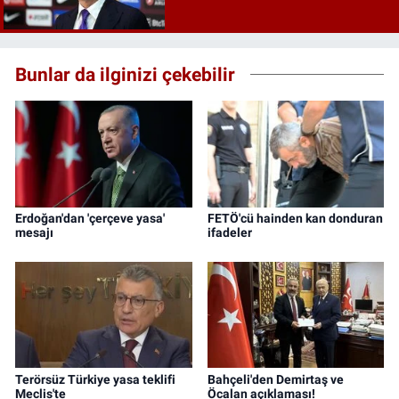
Bunlar da ilginizi çekebilir
Erdoğan'dan 'çerçeve yasa'
FETÖ'cü hainden kan donduran
mesajı
ifadeler
Terörsüz Türkiye yasa teklifi
Bahçeli'den Demirtaş ve
Meclis'te
Öcalan açıklaması!