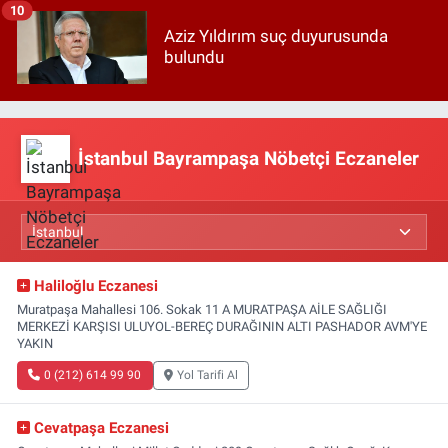
10
Aziz Yıldırım suç duyurusunda
bulundu
İstanbul Bayrampaşa Nöbetçi Eczaneler
Haliloğlu Eczanesi
Muratpaşa Mahallesi 106. Sokak 11 A MURATPAŞA AİLE SAĞLIĞI
MERKEZİ KARŞISI ULUYOL-BEREÇ DURAĞININ ALTI PASHADOR AVM'YE
YAKIN
0 (212) 614 99 90
Yol Tarifi Al
Cevatpaşa Eczanesi