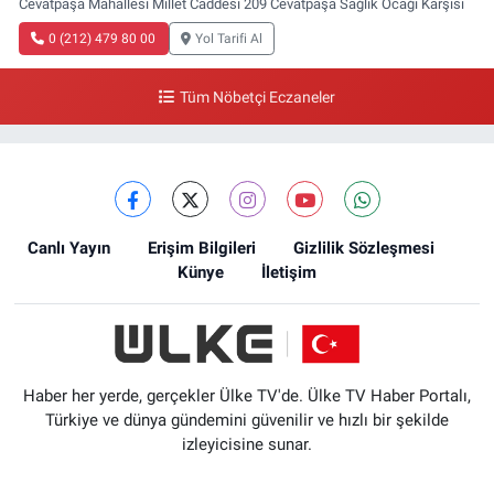
Cevatpaşa Mahallesi Millet Caddesi 209 Cevatpaşa Sağlık Ocağı Karşısı
0 (212) 479 80 00
Yol Tarifi Al
Tüm Nöbetçi Eczaneler
Canlı Yayın
Erişim Bilgileri
Gizlilik Sözleşmesi
Künye
İletişim
Haber her yerde, gerçekler Ülke TV'de. Ülke TV Haber Portalı,
Türkiye ve dünya gündemini güvenilir ve hızlı bir şekilde
izleyicisine sunar.