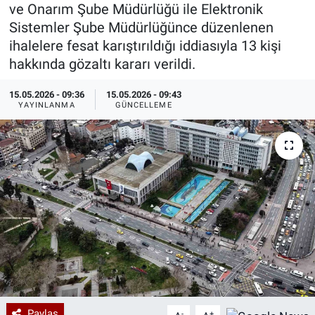
ve Onarım Şube Müdürlüğü ile Elektronik
Özel Haberler
Dünya
Haber Arşivi
Sistemler Şube Müdürlüğünce düzenlenen
ihalelere fesat karıştırıldığı iddiasıyla 13 kişi
Yazarlar
Medya
hakkında gözaltı kararı verildi.
15.05.2026 - 09:36
15.05.2026 - 09:43
Özel Haberler
YAYINLANMA
GÜNCELLEME
Kadın
Erişim Bilgileri
Sağlık
Teknoloji
Ramazan
Paylaş
-
+