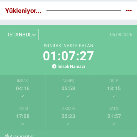
Yükleniyor...
İSTANBUL
06.08.2026
SONRAKI VAKTE KALAN
01:07:26
İmsak Namazı
İMSAK
GÜNEŞ
ÖĞLE
04:16
05:58
13:15
İKINDI
AKŞAM
YATSI
17:08
20:23
21:57
Aylık Vakitler