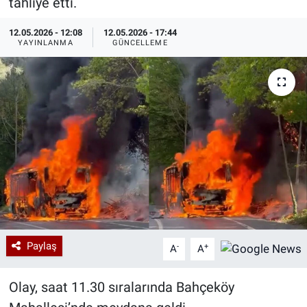
tahliye etti.
Özel Haberler
Dünya
Haber Arşivi
12.05.2026 - 12:08
12.05.2026 - 17:44
YAYINLANMA
GÜNCELLEME
Yazarlar
Medya
Özel Haberler
Kadın
Erişim Bilgileri
Sağlık
Teknoloji
Paylaş
-
+
A
A
Ramazan
Olay, saat 11.30 sıralarında Bahçeköy