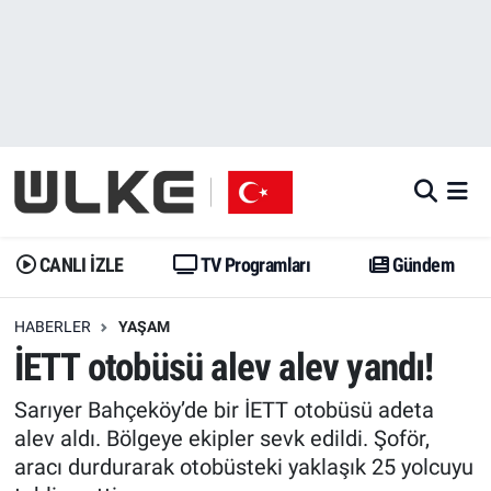
CANLI İZLE
CANLI YAYIN
Nöbetçi Eczaneler
TV Programları
TV Programları
Hava Durumu
Gündem
Gündem
İstanbul Namaz Vakitleri
Dünya
Trend
Trafik Durumu
CANLI İZLE
TV Programları
Gündem
Spor
Yaşam
Süper Lig Puan Durumu ve Fikstür
HABERLER
YAŞAM
İETT otobüsü alev alev yandı!
Erişim Bilgileri
Erişim Bilgileri
Erişim Bilgileri
Sarıyer Bahçeköy’de bir İETT otobüsü adeta
Ekonomi
Spor
Tüm Manşetler
alev aldı. Bölgeye ekipler sevk edildi. Şoför,
aracı durdurarak otobüsteki yaklaşık 25 yolcuyu
Trend
Ekonomi
Son Dakika Haberleri