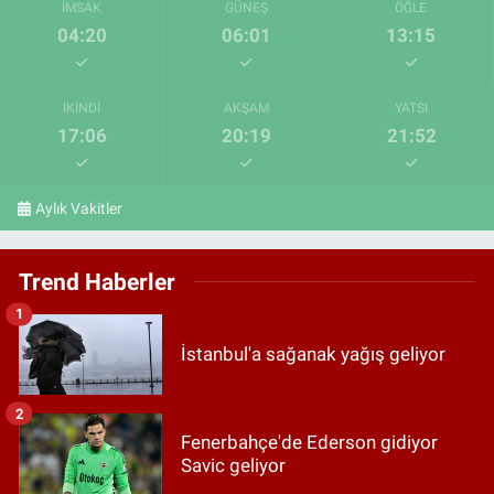
İMSAK
GÜNEŞ
ÖĞLE
04:20
06:01
13:15
İKINDI
AKŞAM
YATSI
17:06
20:19
21:52
Aylık Vakitler
Trend Haberler
1
İstanbul'a sağanak yağış geliyor
2
Fenerbahçe'de Ederson gidiyor
Savic geliyor