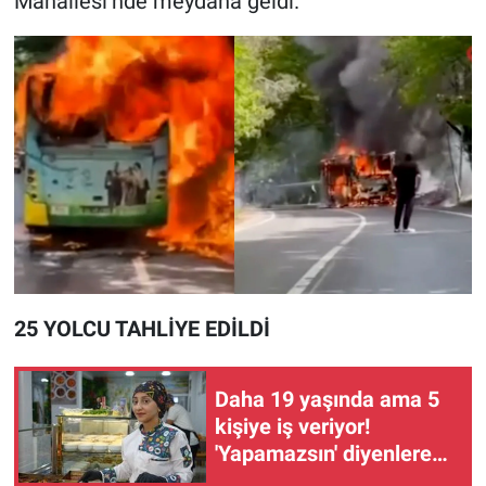
Mahallesi’nde meydana geldi.
25 YOLCU TAHLİYE EDİLDİ
Daha 19 yaşında ama 5
kişiye iş veriyor!
'Yapamazsın' diyenlere
en güzel cevap