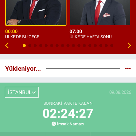
00:00
07:00
ÜLKE'DE BU GECE
ÜLKE'DE HAFTA SONU
Yükleniyor...
İSTANBUL
09.08.2026
SONRAKI VAKTE KALAN
02:24:26
İmsak Namazı