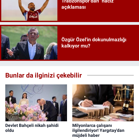
Trabzonspor'dan "haciz"
açıklaması
Özgür Özel'in dokunulmazlığı
kalkıyor mu?
Bunlar da ilginizi çekebilir
Devlet Bahçeli nikah şahidi
Milyonlarca çalışanı
oldu
ilgilendiriyor! Yargıtay'dan
müjdeli haber