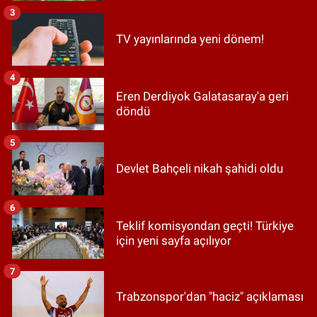
3
TV yayınlarında yeni dönem!
4
Eren Derdiyok Galatasaray'a geri
döndü
5
Devlet Bahçeli nikah şahidi oldu
6
Teklif komisyondan geçti! Türkiye
için yeni sayfa açılıyor
7
Trabzonspor'dan "haciz" açıklaması