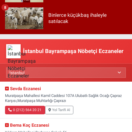
8
Binlerce küçükbaş ihaleyle
satılacak
İstanbul Bayrampaşa Nöbetçi Eczaneler
Sevda Eczanesi
Muratpaşa Mahallesi Kamil Caddesi 107A Ulubatlı Sağlık Ocağı Çapraz
Karşısı,Muratpaşa Muhtarlığı Çaprazı
0 (212) 564 20 21
Yol Tarifi Al
Berna Koç Eczanesi