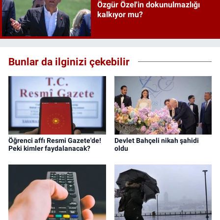
Özgür Özel'in dokunulmazlığı
kalkıyor mu?
Bunlar da ilginizi çekebilir
Öğrenci affı Resmi Gazete'de!
Devlet Bahçeli nikah şahidi
Peki kimler faydalanacak?
oldu