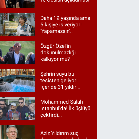
Daha 19 yaşında ama
5 kişiye iş veriyor!
'Yapamazsın'
diyenlere en güzel
cevap
Özgür Özel'in
dokunulmazlığı
kalkıyor mu?
Şehrin suyu bu
tesisten geliyor!
İçeride 31 yıldır
Kur’an okunuyor
Mohammed Salah
İstanbul'da! İlk üçlüyü
çektirdi...
Aziz Yıldırım suç