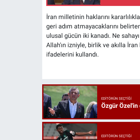
İran milletinin haklarını kararlılık
geri adım atmayacaklarını belirt
ulusal gücün iki kanadı. Ne sahay
Allah'ın izniyle, birlik ve akılla İr
ifadelerini kullandı.
EDITÖRÜN SEÇTIĞI
Özgür Özel'in
EDITÖRÜN SEÇTIĞI