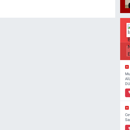
Mu
Aİ
DU
Ce
Sa