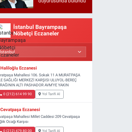
duyurusunda bulundu
İstanbul Bayrampaşa
Nöbetçi Eczaneler
Haliloğlu Eczanesi
ratpaşa Mahallesi 106. Sokak 11 A MURATPAŞA
LE SAĞLIĞI MERKEZİ KARŞISI ULUYOL-BEREÇ
RAĞININ ALTI PASHADOR AVM'YE YAKIN
0 (212) 614 99 90
Yol Tarifi Al
Cevatpaşa Eczanesi
vatpaşa Mahallesi Millet Caddesi 209 Cevatpaşa
ğlık Ocağı Karşısı
0 (212) 479 80 00
Yol Tarifi Al