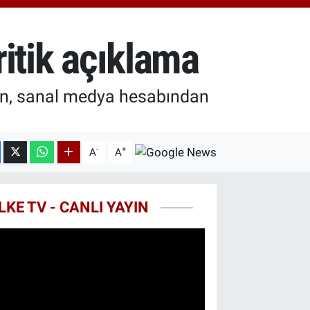
7.85
%0.54
T100
703
%11
ritik açıklama
yan, sanal medya hesabından
-
+
A
A
LKE TV - CANLI YAYIN