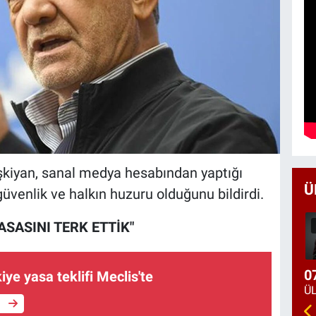
iyan, sanal medya hesabından yaptığı
Ü
güvenlik ve halkın huzuru olduğunu bildirdi.
SASINI TERK ETTİK"
0
iye yasa teklifi Meclis'te
e