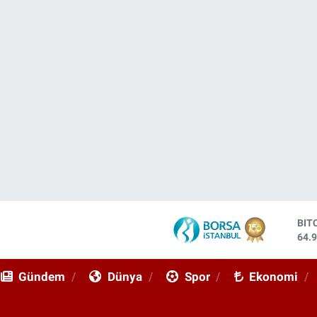
BIT
64.
DO
47,
EU
55,
Gündem
Dünya
Spor
Ekonomi
STE
64,
GRA