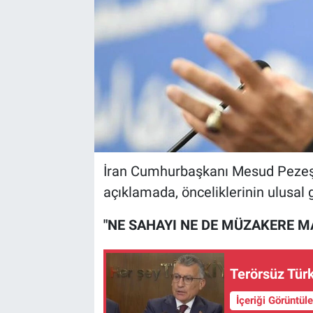
İran Cumhurbaşkanı Mesud Pezeşk
açıklamada, önceliklerinin ulusal 
"NE SAHAYI NE DE MÜZAKERE MA
Terörsüz Türk
İçeriği Görüntül