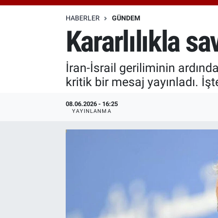
Özel Haberler
Dünya
Haber Arşivi
HABERLER
GÜNDEM
Kararlılıkla s
Yazarlar
Medya
İran-İsrail geriliminin ard
Özel Haberler
kritik bir mesaj yayınladı. İşt
Kadın
08.06.2026 - 16:25
YAYINLANMA
Erişim Bilgileri
Sağlık
Teknoloji
Ramazan