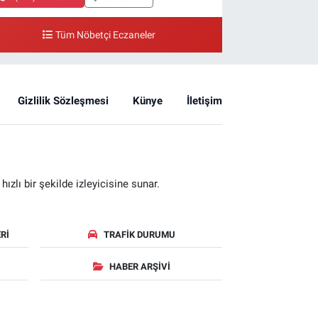
Tüm Nöbetçi Eczaneler
Gizlilik Sözleşmesi
Künye
İletişim
zlı bir şekilde izleyicisine sunar.
RI
TRAFIK DURUMU
HABER ARŞIVI