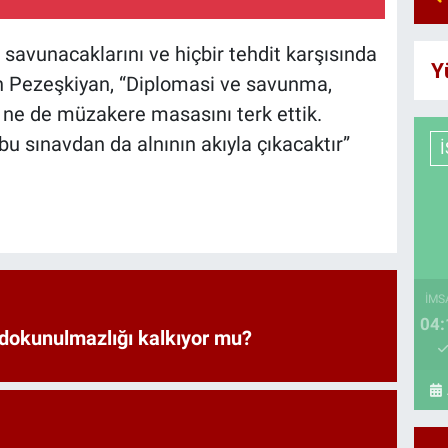
la savunacaklarını ve hiçbir tehdit karşısında
Y
en Pezeşkiyan, “Diplomasi ve savunma,
ı ne de müzakere masasını terk ettik.
an bu sınavdan da alnının akıyla çıkacaktır”
İMS
04:
 dokunulmazlığı kalkıyor mu?