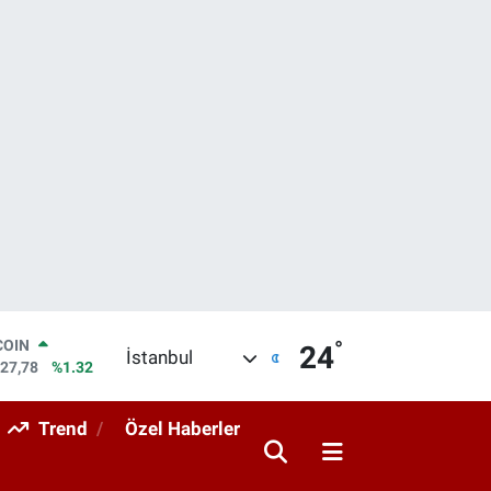
COIN
927,78
%1.32
°
LAR
24
İstanbul
5894
%0.08
RO
0398
%-0.02
Trend
Özel Haberler
RLİN
1581
%0.16
M ALTIN