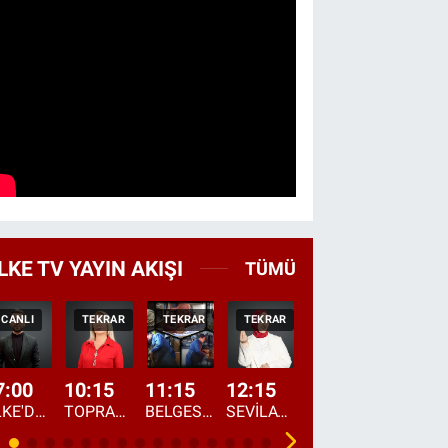
LKE TV YAYIN AKIŞI
TÜMÜ
CANLI
TEKRAR
TEKRAR
TEKRAR
CANLI
HABER
7:00
10:15
11:15
12:15
13:00
13:45
ÜLKE'DE BU SABAH
TOPRAKTAN SOFRAYA
BELGESEL: "ÜLKE'NİN ALIN TERİ"
SEVİLAY SUNGUR İLE ELİMİN BEREKETİ
ÖĞLE AJANSI
ÜLKE'DEN HABE