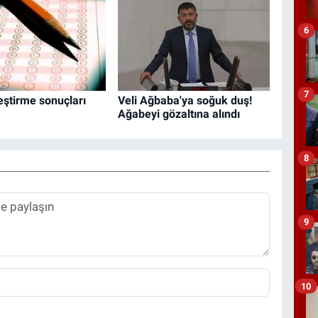
6
7
eştirme sonuçları
Veli Ağbaba'ya soğuk duş!
Ağabeyi gözaltına alındı
8
9
10