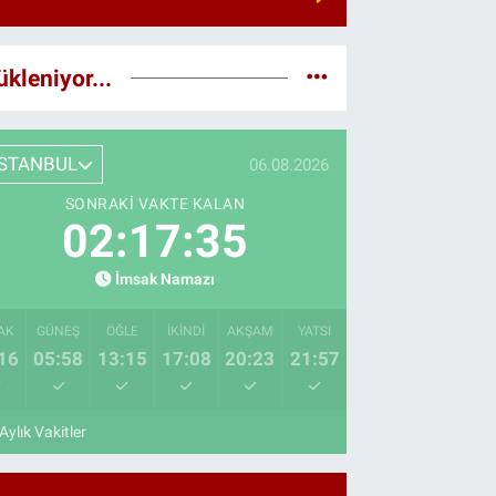
ükleniyor...
İSTANBUL
06.08.2026
SONRAKI VAKTE KALAN
02:17:34
İmsak Namazı
AK
GÜNEŞ
ÖĞLE
İKINDI
AKŞAM
YATSI
16
05:58
13:15
17:08
20:23
21:57
Aylık Vakitler