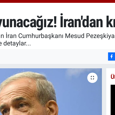
652
BİS
13.
avunacağız! İran'dan k
ından İran Cumhurbaşkanı Mesud Pezeşki
e detaylar...
Ü