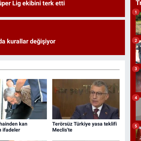
T
er Lig ekibini terk etti
1
a kurallar değişiyor
2
3
4
hainden kan
Terörsüz Türkiye yasa teklifi
5
 ifadeler
Meclis'te