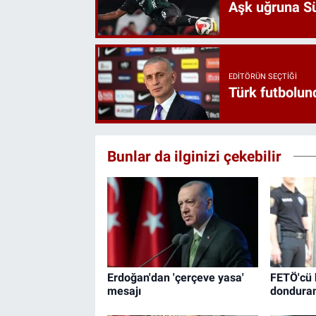
Aşk uğruna Süp
EDITÖRÜN SEÇTIĞI
Türk futbolund
Bunlar da ilginizi çekebilir
Erdoğan'dan 'çerçeve yasa'
FETÖ'cü 
mesajı
donduran