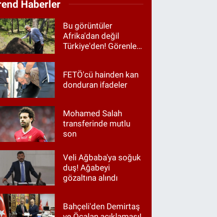
rend Haberler
Bu görüntüler
Afrika'dan değil
Türkiye'den! Görenler
hayrete düştü
FETÖ'cü hainden kan
donduran ifadeler
Mohamed Salah
transferinde mutlu
son
Veli Ağbaba'ya soğuk
duş! Ağabeyi
gözaltına alındı
Bahçeli'den Demirtaş
ve Öcalan açıklaması!