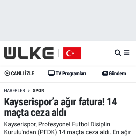
CANLI İZLE
CANLI YAYIN
Nöbetçi Eczaneler
TV Programları
TV Programları
Hava Durumu
Gündem
Gündem
İstanbul Namaz Vakitleri
Dünya
Trend
Trafik Durumu
CANLI İZLE
TV Programları
Gündem
Spor
Yaşam
Süper Lig Puan Durumu ve Fikstür
HABERLER
SPOR
Kayserispor’a ağır fatura! 14
Erişim Bilgileri
Erişim Bilgileri
Erişim Bilgileri
maçta ceza aldı
Ekonomi
Spor
Tüm Manşetler
Kayserispor, Profesyonel Futbol Disiplin
Trend
Ekonomi
Son Dakika Haberleri
Kurulu’ndan (PFDK) 14 maçta ceza aldı. En ağır