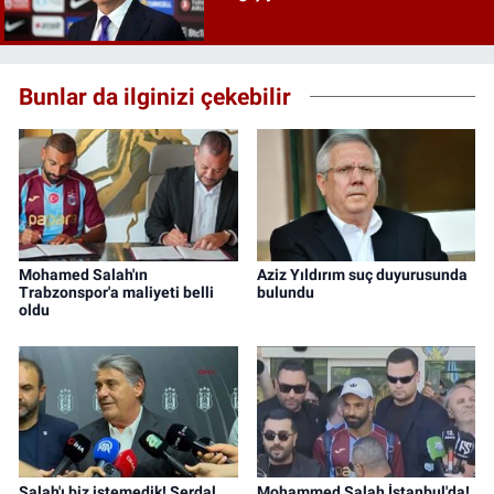
Bunlar da ilginizi çekebilir
Mohamed Salah'ın
Aziz Yıldırım suç duyurusunda
Trabzonspor'a maliyeti belli
bulundu
oldu
Salah'ı biz istemedik! Serdal
Mohammed Salah İstanbul'da!