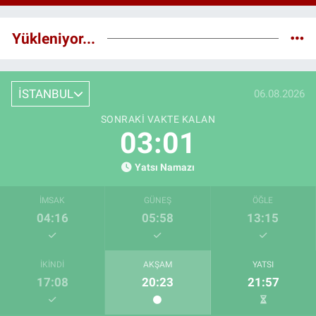
Yükleniyor...
İSTANBUL
06.08.2026
SONRAKI VAKTE KALAN
03:00
Yatsı Namazı
İMSAK
GÜNEŞ
ÖĞLE
04:16
05:58
13:15
İKINDI
AKŞAM
YATSI
17:08
20:23
21:57