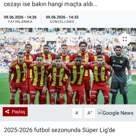
cezayı ise bakın hangi maçta aldı...
Özel Haberler
Dünya
Haber Arşivi
09.06.2026 - 14:26
09.06.2026 - 14:33
YAYINLANMA
GÜNCELLEME
Yazarlar
Medya
Özel Haberler
Kadın
Erişim Bilgileri
Sağlık
Teknoloji
Paylaş
-
+
A
A
Ramazan
2025-2026 futbol sezonunda Süper Lig’de