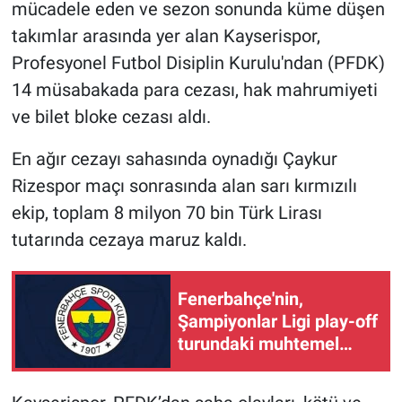
mücadele eden ve sezon sonunda küme düşen
takımlar arasında yer alan Kayserispor,
Profesyonel Futbol Disiplin Kurulu'ndan (PFDK)
14 müsabakada para cezası, hak mahrumiyeti
ve bilet bloke cezası aldı.
En ağır cezayı sahasında oynadığı Çaykur
Rizespor maçı sonrasında alan sarı kırmızılı
ekip, toplam 8 milyon 70 bin Türk Lirası
tutarında cezaya maruz kaldı.
Fenerbahçe'nin,
Şampiyonlar Ligi play-off
turundaki muhtemel
rakipleri belli oldu