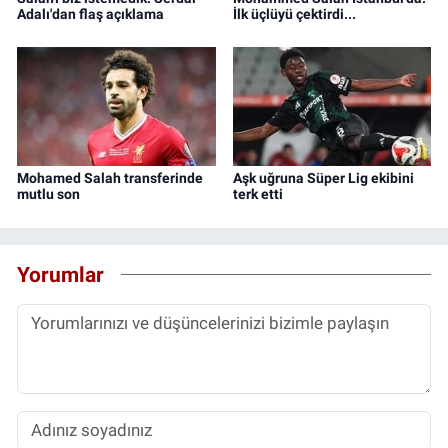
Adalı'dan flaş açıklama
İlk üçlüyü çektirdi...
Mohamed Salah transferinde
Aşk uğruna Süper Lig ekibini
mutlu son
terk etti
Yorumlar