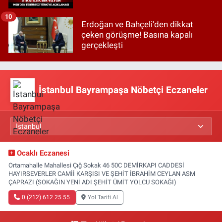
10
Erdoğan ve Bahçeli'den dikkat
çeken görüşme! Basına kapalı
gerçekleşti
İstanbul Bayrampaşa Nöbetçi Eczaneler
Ocaklı Eczanesi
Ortamahalle Mahallesi Çığ Sokak 46 50C DEMİRKAPI CADDESİ
HAYIRSEVERLER CAMİİ KARŞISI VE ŞEHİT İBRAHİM CEYLAN ASM
ÇAPRAZI (SOKAĞIN YENİ ADI ŞEHİT ÜMİT YOLCU SOKAĞI)
0 (212) 612 25 55
Yol Tarifi Al