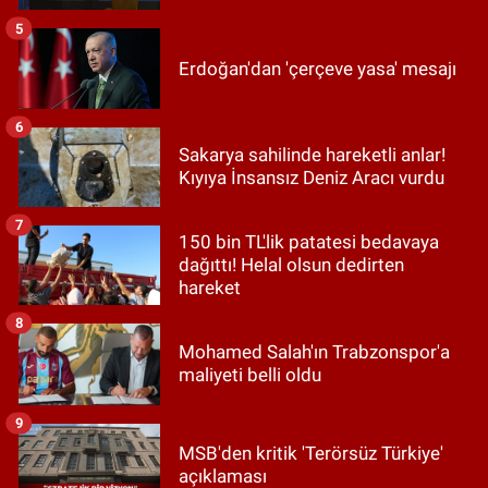
5
Erdoğan'dan 'çerçeve yasa' mesajı
6
Sakarya sahilinde hareketli anlar!
Kıyıya İnsansız Deniz Aracı vurdu
7
150 bin TL'lik patatesi bedavaya
dağıttı! Helal olsun dedirten
hareket
8
Mohamed Salah'ın Trabzonspor'a
maliyeti belli oldu
9
MSB'den kritik 'Terörsüz Türkiye'
açıklaması