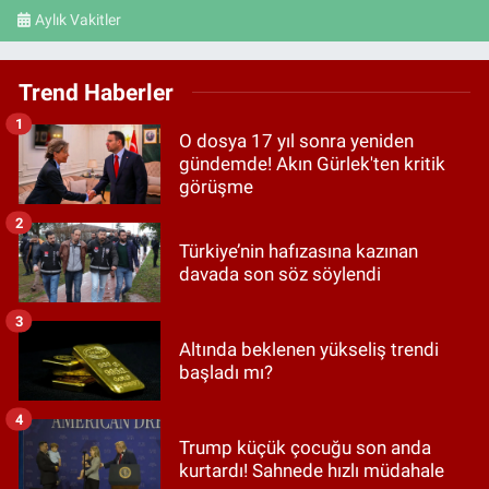
Aylık Vakitler
Trend Haberler
1
O dosya 17 yıl sonra yeniden
gündemde! Akın Gürlek'ten kritik
görüşme
2
Türkiye’nin hafızasına kazınan
davada son söz söylendi
3
Altında beklenen yükseliş trendi
başladı mı?
4
Trump küçük çocuğu son anda
kurtardı! Sahnede hızlı müdahale