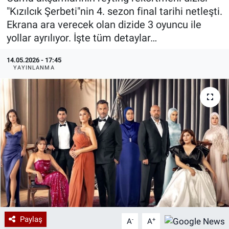
"Kızılcık Şerbeti"nin 4. sezon final tarihi netleşti.
Özel Haberler
Dünya
Haber Arşivi
Ekrana ara verecek olan dizide 3 oyuncu ile
yollar ayrılıyor. İşte tüm detaylar…
Yazarlar
Medya
14.05.2026 - 17:45
YAYINLANMA
Özel Haberler
Kadın
Erişim Bilgileri
Sağlık
Teknoloji
Ramazan
Paylaş
-
+
A
A