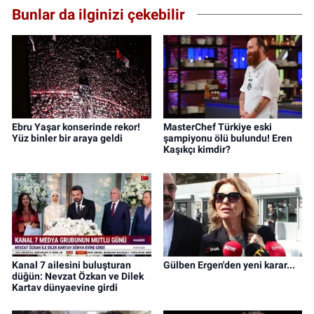
Bunlar da ilginizi çekebilir
Ebru Yaşar konserinde rekor!
MasterChef Türkiye eski
Yüz binler bir araya geldi
şampiyonu ölü bulundu! Eren
Kaşıkçı kimdir?
Kanal 7 ailesini buluşturan
Gülben Ergen'den yeni karar...
düğün: Nevzat Özkan ve Dilek
Kartav dünyaevine girdi