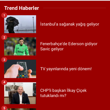
Trend Haberler
1
İstanbul'a sağanak yağış geliyor
2
Fenerbahçe'de Ederson gidiyor
Savic geliyor
3
TV yayınlarında yeni dönem!
4
CHP'li başkan İlkay Çiçek
tutuklandı mı?
5