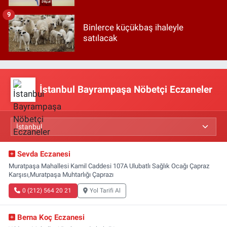
9
Binlerce küçükbaş ihaleyle
satılacak
İstanbul Bayrampaşa Nöbetçi Eczaneler
Sevda Eczanesi
Muratpaşa Mahallesi Kamil Caddesi 107A Ulubatlı Sağlık Ocağı Çapraz
Karşısı,Muratpaşa Muhtarlığı Çaprazı
0 (212) 564 20 21
Yol Tarifi Al
Berna Koç Eczanesi