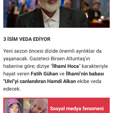
3 İSİM VEDA EDİYOR
Yeni sezon öncesi dizide önemli ayrılıklar da
yaşanacak. Gazeteci Birsen Altuntaş’ın
haberine göre; diziye "
İlhami Hoca
" karakteriyle
hayat veren
Fatih Gühan
ve
İlhami’nin babası
"Ulvi"yi canlandıran Hamdi Alkan
ekibe veda
edecek.
Sosyal medya fenomeni