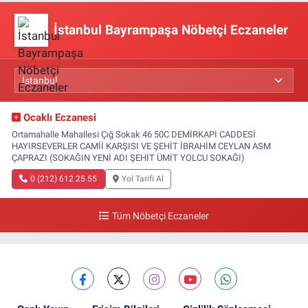
İstanbul Bayrampaşa Nöbetçi Eczaneler
Ocaklı Eczanesi
Ortamahalle Mahallesi Çığ Sokak 46 50C DEMİRKAPI CADDESİ
HAYIRSEVERLER CAMİİ KARŞISI VE ŞEHİT İBRAHİM CEYLAN ASM
ÇAPRAZI (SOKAĞIN YENİ ADI ŞEHİT ÜMİT YOLCU SOKAĞI)
0 (212) 612 25 55
Yol Tarifi Al
Tüm Nöbetçi Eczaneler