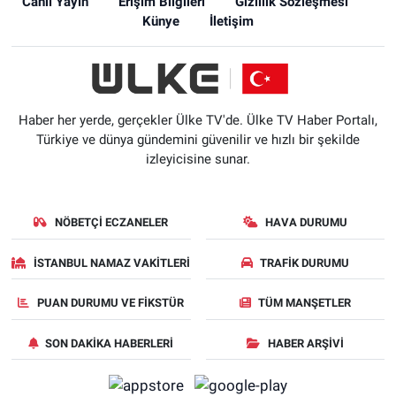
Canlı Yayın
Erişim Bilgileri
Gizlilik Sözleşmesi
Künye
İletişim
Haber her yerde, gerçekler Ülke TV'de. Ülke TV Haber Portalı,
Türkiye ve dünya gündemini güvenilir ve hızlı bir şekilde
izleyicisine sunar.
NÖBETÇI ECZANELER
HAVA DURUMU
İSTANBUL NAMAZ VAKITLERI
TRAFIK DURUMU
PUAN DURUMU VE FIKSTÜR
TÜM MANŞETLER
SON DAKIKA HABERLERI
HABER ARŞIVI