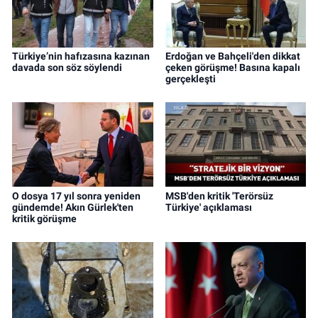
Türkiye’nin hafızasına kazınan
Erdoğan ve Bahçeli'den dikkat
davada son söz söylendi
çeken görüşme! Basına kapalı
gerçekleşti
O dosya 17 yıl sonra yeniden
MSB'den kritik 'Terörsüz
gündemde! Akın Gürlek'ten
Türkiye' açıklaması
kritik görüşme