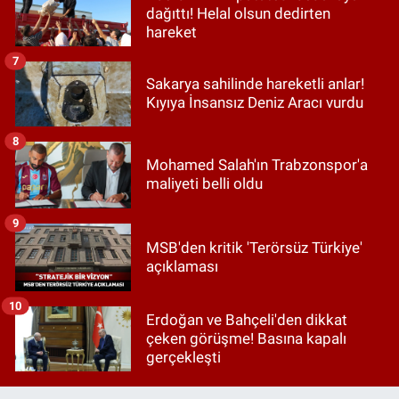
dağıttı! Helal olsun dedirten
hareket
7
Sakarya sahilinde hareketli anlar!
Kıyıya İnsansız Deniz Aracı vurdu
8
Mohamed Salah'ın Trabzonspor'a
maliyeti belli oldu
9
MSB'den kritik 'Terörsüz Türkiye'
açıklaması
10
Erdoğan ve Bahçeli'den dikkat
çeken görüşme! Basına kapalı
gerçekleşti