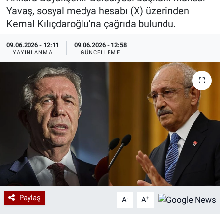
Yavaş, sosyal medya hesabı (X) üzerinden
Özel Haberler
Dünya
Haber Arşivi
Kemal Kılıçdaroğlu'na çağrıda bulundu.
Yazarlar
Medya
09.06.2026 - 12:11
09.06.2026 - 12:58
YAYINLANMA
GÜNCELLEME
Özel Haberler
Kadın
Erişim Bilgileri
Sağlık
Teknoloji
Ramazan
Paylaş
-
+
A
A