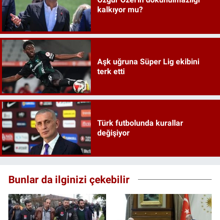
kalkıyor mu?
Aşk uğruna Süper Lig ekibini
terk etti
Türk futbolunda kurallar
değişiyor
Bunlar da ilginizi çekebilir