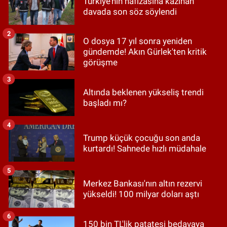
Türkiye’nin hafızasına kazınan
davada son söz söylendi
2
O dosya 17 yıl sonra yeniden
gündemde! Akın Gürlek'ten kritik
görüşme
3
Altında beklenen yükseliş trendi
başladı mı?
4
Trump küçük çocuğu son anda
kurtardı! Sahnede hızlı müdahale
5
Merkez Bankası'nın altın rezervi
yükseldi! 100 milyar doları aştı
6
150 bin TL'lik patatesi bedavaya