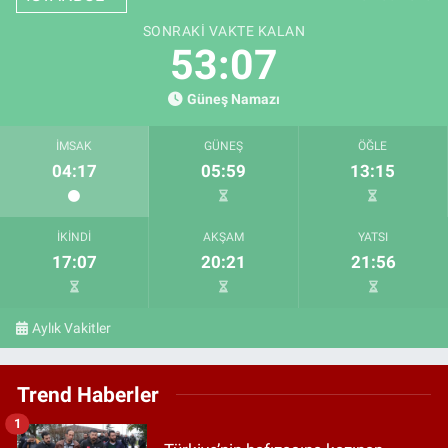
SONRAKI VAKTE KALAN
53:06
Güneş Namazı
İMSAK
GÜNEŞ
ÖĞLE
04:17
05:59
13:15
İKINDI
AKŞAM
YATSI
17:07
20:21
21:56
Aylık Vakitler
Trend Haberler
1