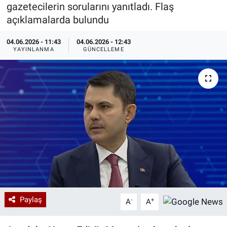
gazetecilerin sorularını yanıtladı. Flaş
Özel Haberler
Dünya
Haber Arşivi
açıklamalarda bulundu
04.06.2026 - 11:43
04.06.2026 - 12:43
Yazarlar
Medya
YAYINLANMA
GÜNCELLEME
Özel Haberler
Kadın
Erişim Bilgileri
Sağlık
Teknoloji
Ramazan
Paylaş
-
+
A
A