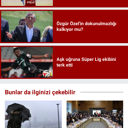
Özgür Özel'in dokunulmazlığı
kalkıyor mu?
Aşk uğruna Süper Lig ekibini
terk etti
Bunlar da ilginizi çekebilir