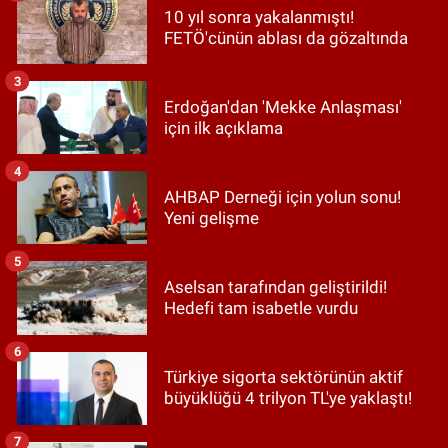
10 yıl sonra yakalanmıştı!
FETÖ'cünün ablası da gözaltında
3
Erdoğan'dan 'Mekke Anlaşması'
için ilk açıklama
4
AHBAP Derneği için yolun sonu!
Yeni gelişme
5
Aselsan tarafından geliştirildi!
Hedefi tam isabetle vurdu
6
Türkiye sigorta sektörünün aktif
büyüklüğü 4 trilyon TL'ye yaklaştı!
7