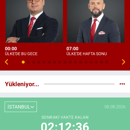
00:00
07:00
ÜLKE'DE BU GECE
ÜLKE'DE HAFTA SONU
Yükleniyor...
İSTANBUL
08.08.2026
SONRAKI VAKTE KALAN
02:12:35