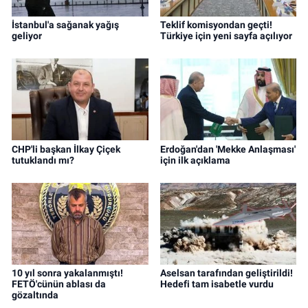
İstanbul'a sağanak yağış
Teklif komisyondan geçti!
geliyor
Türkiye için yeni sayfa açılıyor
CHP'li başkan İlkay Çiçek
Erdoğan'dan 'Mekke Anlaşması'
tutuklandı mı?
için ilk açıklama
10 yıl sonra yakalanmıştı!
Aselsan tarafından geliştirildi!
FETÖ'cünün ablası da
Hedefi tam isabetle vurdu
gözaltında