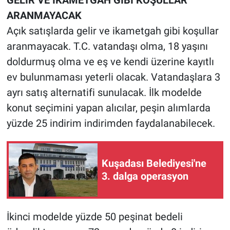
GELİR VE İKAMETGAH GİBİ KOŞULLAR
ARANMAYACAK
Açık satışlarda gelir ve ikametgah gibi koşullar
aranmayacak. T.C. vatandaşı olma, 18 yaşını
doldurmuş olma ve eş ve kendi üzerine kayıtlı
ev bulunmaması yeterli olacak. Vatandaşlara 3
ayrı satış alternatifi sunulacak. İlk modelde
konut seçimini yapan alıcılar, peşin alımlarda
yüzde 25 indirim indirimden faydalanabilecek.
Kuşadası Belediyesi'ne
3. dalga operasyon
İkinci modelde yüzde 50 peşinat bedeli