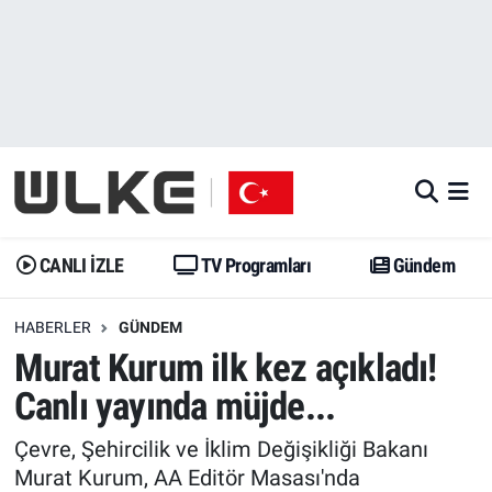
CANLI İZLE
CANLI YAYIN
Nöbetçi Eczaneler
TV Programları
TV Programları
Hava Durumu
Gündem
Gündem
İstanbul Namaz Vakitleri
Dünya
Trend
Trafik Durumu
CANLI İZLE
TV Programları
Gündem
Spor
Yaşam
Süper Lig Puan Durumu ve Fikstür
HABERLER
GÜNDEM
Murat Kurum ilk kez açıkladı!
Erişim Bilgileri
Erişim Bilgileri
Erişim Bilgileri
Canlı yayında müjde...
Ekonomi
Spor
Tüm Manşetler
Çevre, Şehircilik ve İklim Değişikliği Bakanı
Trend
Ekonomi
Son Dakika Haberleri
Murat Kurum, AA Editör Masası'nda