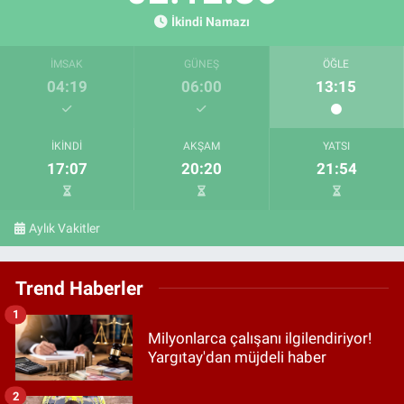
İkindi Namazı
İMSAK
GÜNEŞ
ÖĞLE
04:19
06:00
13:15
İKINDI
AKŞAM
YATSI
17:07
20:20
21:54
Aylık Vakitler
Trend Haberler
1
Milyonlarca çalışanı ilgilendiriyor!
Yargıtay'dan müjdeli haber
2