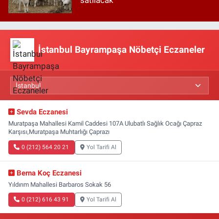
satılacak
İstanbul Bayrampaşa Nöbetçi Eczaneler
Sevda Eczanesi
Muratpaşa Mahallesi Kamil Caddesi 107A Ulubatlı Sağlık Ocağı Çapraz
Karşısı,Muratpaşa Muhtarlığı Çaprazı
0 (212) 564 20 21
Yol Tarifi Al
Berna Koç Eczanesi
Yıldırım Mahallesi Barbaros Sokak 56
0 (212) 616 43 91
Yol Tarifi Al