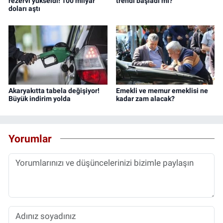
rezervi yükseldi! 100 milyar
trendi başladı mı?
doları aştı
Akaryakıtta tabela değişiyor!
Emekli ve memur emeklisi ne
Büyük indirim yolda
kadar zam alacak?
Yorumlar