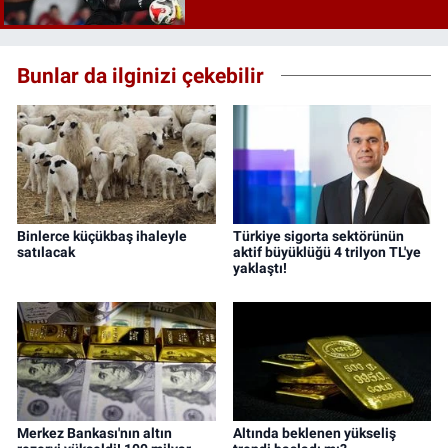
Bunlar da ilginizi çekebilir
Binlerce küçükbaş ihaleyle
Türkiye sigorta sektörünün
satılacak
aktif büyüklüğü 4 trilyon TL'ye
yaklaştı!
Merkez Bankası'nın altın
Altında beklenen yükseliş