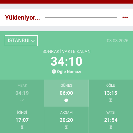
Yükleniyor...
İSTANBUL
08.08.2026
SONRAKI VAKTE KALAN
34:09
Öğle Namazı
İMSAK
GÜNEŞ
ÖĞLE
04:19
06:00
13:15
İKINDI
AKŞAM
YATSI
17:07
20:20
21:54