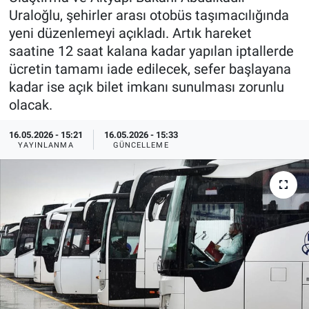
Uraloğlu, şehirler arası otobüs taşımacılığında
Özel Haberler
Dünya
Haber Arşivi
yeni düzenlemeyi açıkladı. Artık hareket
saatine 12 saat kalana kadar yapılan iptallerde
Yazarlar
Medya
ücretin tamamı iade edilecek, sefer başlayana
kadar ise açık bilet imkanı sunulması zorunlu
Özel Haberler
olacak.
Kadın
16.05.2026 - 15:21
16.05.2026 - 15:33
YAYINLANMA
GÜNCELLEME
Erişim Bilgileri
Sağlık
Teknoloji
Ramazan