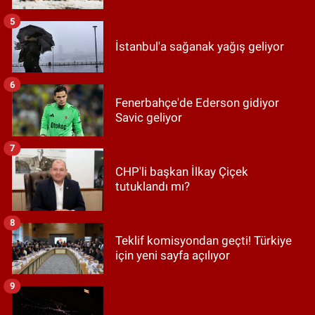
5
İstanbul'a sağanak yağış geliyor
6
Fenerbahçe'de Ederson gidiyor
Savic geliyor
7
CHP'li başkan İlkay Çiçek
tutuklandı mı?
8
Teklif komisyondan geçti! Türkiye
için yeni sayfa açılıyor
9