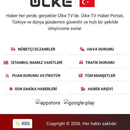
Haber her yerde, gerçekler Ülke TV'de. Ülke TV Haber Portalı,
Türkiye ve dünya gündemini güvenilir ve hızlı bir şekilde
izleyicisine sunar.
NÖBETÇI ECZANELER
HAVA DURUMU
İSTANBUL NAMAZ VAKITLERI
TRAFIK DURUMU
PUAN DURUMU VE FIKSTÜR
TÜM MANŞETLER
SON DAKIKA HABERLERI
HABER ARŞIVI
RSS
Copyright © 2026. Her hakkı saklıdır.