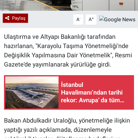
Paylaş
-
+
A
A
Ulaştırma ve Altyapı Bakanlığı tarafından
hazırlanan, "Karayolu Taşıma Yönetmeliği'nde
Değişiklik Yapılmasına Dair Yönetmelik", Resmi
Gazete'de yayımlanarak yürürlüğe girdi.
İstanbul
Havalimanı’ndan tarihi
rekor: Avrupa' da tüm
zamanların zirvesi
Bakan Abdulkadir Uraloğlu, yönetmeliğe ilişkin
yaptığı yazılı açıklamada, düzenlemeyle