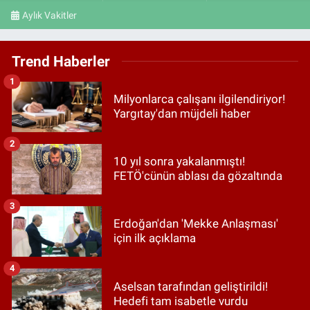
Aylık Vakitler
Trend Haberler
1
Milyonlarca çalışanı ilgilendiriyor!
Yargıtay'dan müjdeli haber
2
10 yıl sonra yakalanmıştı!
FETÖ'cünün ablası da gözaltında
3
Erdoğan'dan 'Mekke Anlaşması'
için ilk açıklama
4
Aselsan tarafından geliştirildi!
Hedefi tam isabetle vurdu