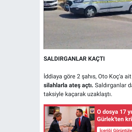
SALDIRGANLAR KAÇTI
İddiaya göre 2 şahıs, Oto Koç'a ait
silahlarla ateş açtı.
Saldırganlar da
taksiyle kaçarak uzaklaştı.
O dosya 17 y
Gürlek'ten kr
İçeriği Görüntül