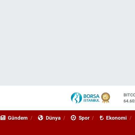
DOL
47,59
EUR
55,07
Gündem
Dünya
Spor
Ekonomi
STER
64,24
GRAM