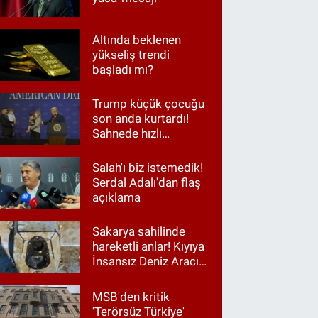
Altında beklenen
yükseliş trendi
başladı mı?
Trump küçük çocuğu
son anda kurtardı!
Sahnede hızlı
müdahale
Salah'ı biz istemedik!
Serdal Adalı'dan flaş
açıklama
Sakarya sahilinde
hareketli anlar! Kıyıya
İnsansız Deniz Aracı
vurdu
MSB'den kritik
'Terörsüz Türkiye'