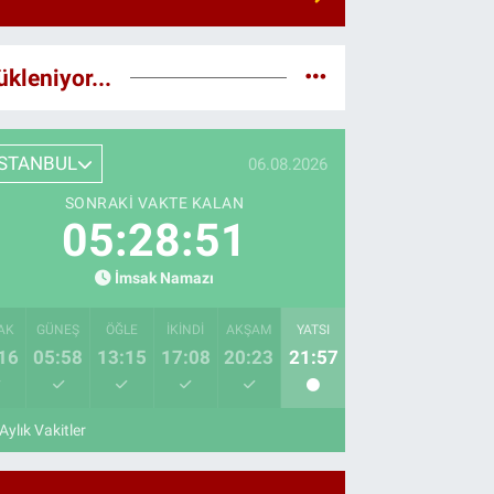
ükleniyor...
İSTANBUL
06.08.2026
SONRAKI VAKTE KALAN
05:28:49
İmsak Namazı
AK
GÜNEŞ
ÖĞLE
İKINDI
AKŞAM
YATSI
16
05:58
13:15
17:08
20:23
21:57
Aylık Vakitler