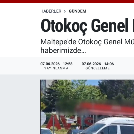
Özel Haberler
Dünya
Haber Arşivi
HABERLER
GÜNDEM
Otokoç Genel M
Yazarlar
Medya
Maltepe'de Otokoç Genel Müdü
Özel Haberler
haberimizde…
Kadın
07.06.2026 - 12:58
07.06.2026 - 14:06
YAYINLANMA
GÜNCELLEME
Erişim Bilgileri
Sağlık
Teknoloji
Ramazan