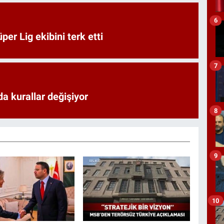
6
er Lig ekibini terk etti
7
a kurallar değişiyor
8
9
10