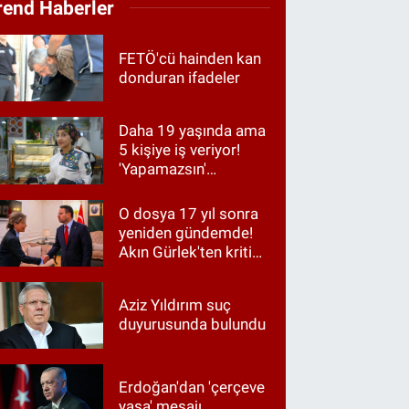
rend Haberler
FETÖ'cü hainden kan
donduran ifadeler
Daha 19 yaşında ama
5 kişiye iş veriyor!
'Yapamazsın'
diyenlere en güzel
cevap
O dosya 17 yıl sonra
yeniden gündemde!
Akın Gürlek'ten kritik
görüşme
Aziz Yıldırım suç
duyurusunda bulundu
Erdoğan'dan 'çerçeve
yasa' mesajı