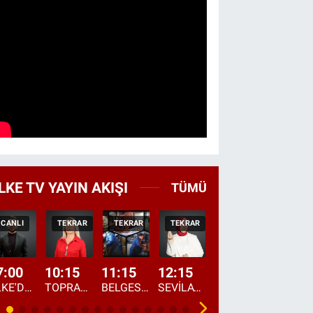
LKE TV YAYIN AKIŞI
TÜMÜ
CANLI
TEKRAR
TEKRAR
TEKRAR
CANLI
HABER
7:00
10:15
11:15
12:15
13:00
13:45
ÜLKE'DE BU SABAH
TOPRAKTAN SOFRAYA
BELGESEL: "ÜLKE'NİN ALIN TERİ"
SEVİLAY SUNGUR İLE ELİMİN BEREKETİ
ÖĞLE AJANSI
ÜLKE'DEN HABE