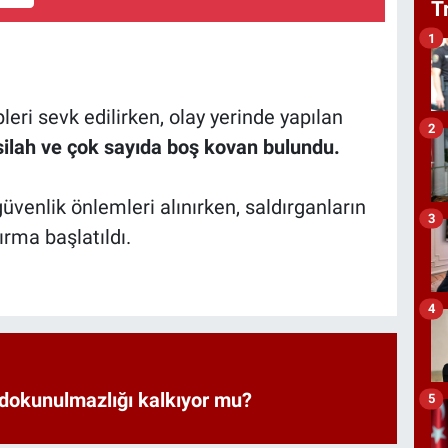
T
1
pleri sevk edilirken, olay yerinde yapılan
2
ilah ve çok sayıda boş kovan bulundu.
üvenlik önlemleri alınırken, saldırganların
3
ırma başlatıldı.
4
 dokunulmazlığı kalkıyor mu?
5