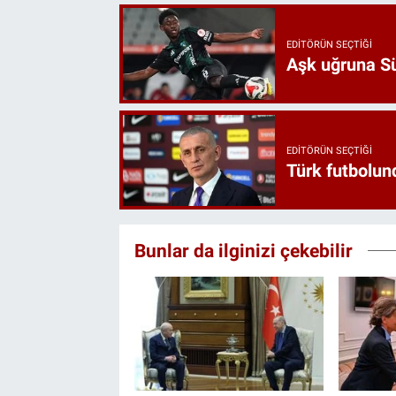
EDITÖRÜN SEÇTIĞI
Aşk uğruna Süp
EDITÖRÜN SEÇTIĞI
Türk futbolund
Bunlar da ilginizi çekebilir