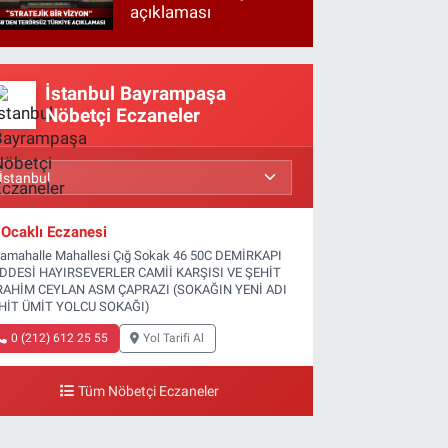
açıklaması
İstanbul Bayrampaşa
Nöbetçi Eczaneler
Ocaklı Eczanesi
tamahalle Mahallesi Çığ Sokak 46 50C DEMİRKAPI
DDESİ HAYIRSEVERLER CAMİİ KARŞISI VE ŞEHİT
RAHİM CEYLAN ASM ÇAPRAZI (SOKAĞIN YENİ ADI
HİT ÜMİT YOLCU SOKAĞI)
0 (212) 612 25 55
Yol Tarifi Al
Tüm Nöbetçi Eczaneler