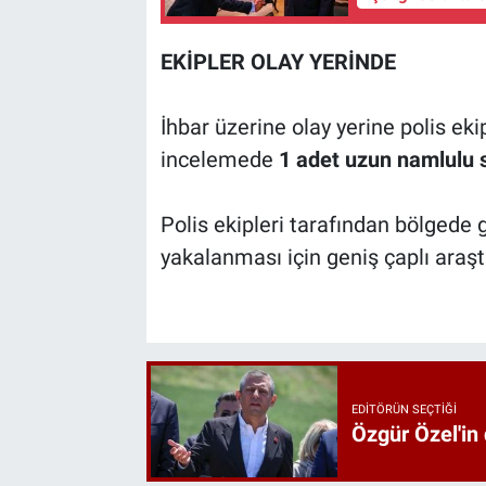
EKİPLER OLAY YERİNDE
İhbar üzerine olay yerine polis eki
incelemede
1 adet uzun namlulu s
Polis ekipleri tarafından bölgede g
yakalanması için geniş çaplı araşt
EDITÖRÜN SEÇTIĞI
Özgür Özel'in