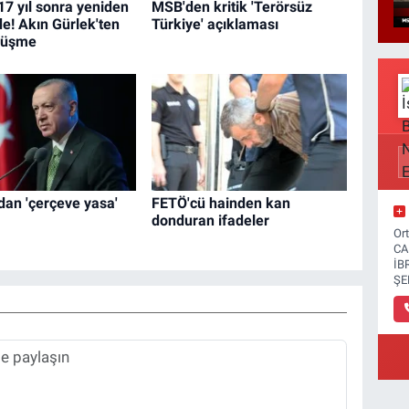
17 yıl sonra yeniden
MSB'den kritik 'Terörsüz
! Akın Gürlek'ten
Türkiye' açıklaması
örüşme
dan 'çerçeve yasa'
FETÖ'cü hainden kan
donduran ifadeler
Or
CA
İB
ŞE