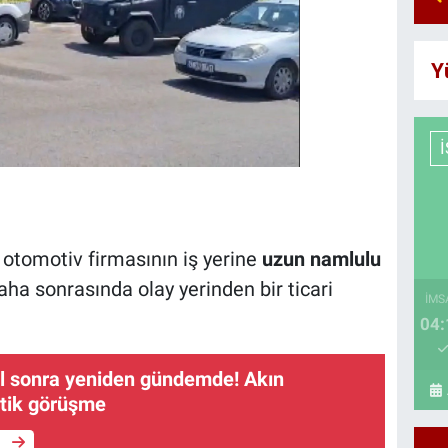
Y
 otomotiv firmasının iş yerine
uzun namlulu
ha sonrasında olay yerinden bir ticari
İMS
04:
ıl sonra yeniden gündemde! Akın
itik görüşme
e