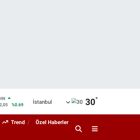
°
AR
30
İstanbul
86
%0.06
O
00
%0.1
Trend
Özel Haberler
LİN
38
%0.21
 ALTIN