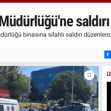
6513.
BİST
13.76
üdürlüğü'ne saldırı 
BITC
64.60
rlüğü binasına silahlı saldırı düzenlendiğ
Ü