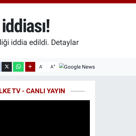
94
%0.32
100
8
%48
iddiası!
OIN
2,05
%0.69
i iddia edildi. Detaylar
-
+
A
A
LKE TV - CANLI YAYIN