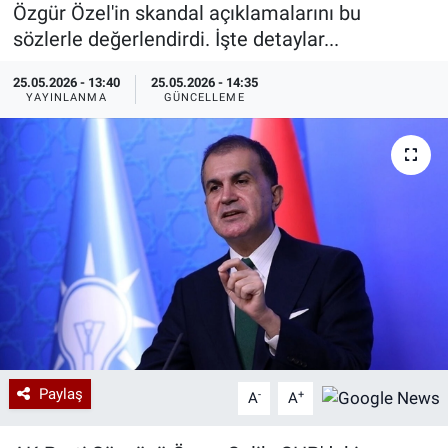
Özgür Özel'in skandal açıklamalarını bu
Özel Haberler
Dünya
Haber Arşivi
sözlerle değerlendirdi. İşte detaylar...
25.05.2026 - 13:40
25.05.2026 - 14:35
Yazarlar
Medya
YAYINLANMA
GÜNCELLEME
Özel Haberler
Kadın
Erişim Bilgileri
Sağlık
Teknoloji
Ramazan
Paylaş
-
+
A
A