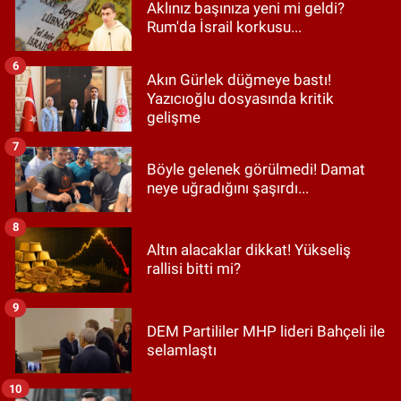
Aklınız başınıza yeni mi geldi?
Rum'da İsrail korkusu...
6
Akın Gürlek düğmeye bastı!
Yazıcıoğlu dosyasında kritik
gelişme
7
Böyle gelenek görülmedi! Damat
neye uğradığını şaşırdı...
8
Altın alacaklar dikkat! Yükseliş
rallisi bitti mi?
9
DEM Partililer MHP lideri Bahçeli ile
selamlaştı
10