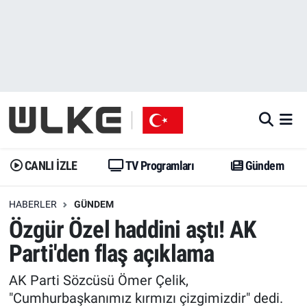
CANLI İZLE
CANLI YAYIN
Nöbetçi Eczaneler
TV Programları
TV Programları
Hava Durumu
Gündem
Gündem
İstanbul Namaz Vakitleri
Dünya
Trend
Trafik Durumu
CANLI İZLE
TV Programları
Gündem
Spor
Yaşam
Süper Lig Puan Durumu ve Fikstür
HABERLER
GÜNDEM
Özgür Özel haddini aştı! AK
Erişim Bilgileri
Erişim Bilgileri
Erişim Bilgileri
Parti'den flaş açıklama
Ekonomi
Spor
Tüm Manşetler
AK Parti Sözcüsü Ömer Çelik,
Trend
Ekonomi
Son Dakika Haberleri
"Cumhurbaşkanımız kırmızı çizgimizdir" dedi.