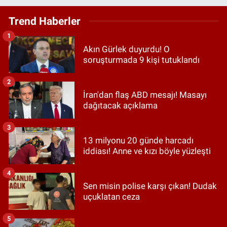
Trend Haberler
1
Akın Gürlek duyurdu! O
soruşturmada 9 kişi tutuklandı
2
İran'dan flaş ABD mesajı! Masayı
dağıtacak açıklama
3
13 milyonu 20 günde harcadı
iddiası! Anne ve kızı böyle yüzleşti
4
Sen misin polise karşı çıkan! Dudak
uçuklatan ceza
5