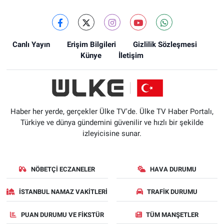
Canlı Yayın
Erişim Bilgileri
Gizlilik Sözleşmesi
Künye
İletişim
Haber her yerde, gerçekler Ülke TV'de. Ülke TV Haber Portalı,
Türkiye ve dünya gündemini güvenilir ve hızlı bir şekilde
izleyicisine sunar.
NÖBETÇI ECZANELER
HAVA DURUMU
İSTANBUL NAMAZ VAKITLERI
TRAFIK DURUMU
PUAN DURUMU VE FIKSTÜR
TÜM MANŞETLER