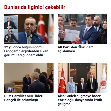
Bunlar da ilginizi çekebilir
32 yıl önce bugünü gördü!
AK Parti'den "Üsküdar"
Erdoğan'ın arşivlerden çıkan
açıklaması
görüntüleri gündem oldu
DEM Partililer MHP lideri
Akın Gürlek düğmeye bastı!
Bahçeli ile selamlaştı
Yazıcıoğlu dosyasında kritik
gelişme