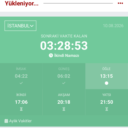
Yükleniyor...
İSTANBUL
10.08.2026
SONRAKI VAKTE KALAN
03:28:52
İkindi Namazı
İMSAK
GÜNEŞ
ÖĞLE
04:22
06:02
13:15
İKINDI
AKŞAM
YATSI
17:06
20:18
21:50
Aylık Vakitler