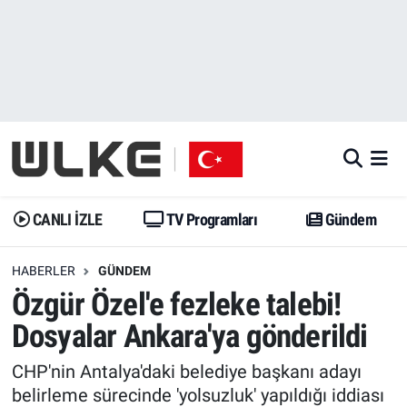
CANLI İZLE
CANLI YAYIN
Nöbetçi Eczaneler
TV Programları
TV Programları
Hava Durumu
Gündem
Gündem
İstanbul Namaz Vakitleri
Dünya
Trend
Trafik Durumu
CANLI İZLE
TV Programları
Gündem
Spor
Yaşam
Süper Lig Puan Durumu ve Fikstür
HABERLER
GÜNDEM
Özgür Özel'e fezleke talebi!
Erişim Bilgileri
Erişim Bilgileri
Erişim Bilgileri
Dosyalar Ankara'ya gönderildi
Ekonomi
Spor
Tüm Manşetler
CHP'nin Antalya'daki belediye başkanı adayı
Trend
Ekonomi
Son Dakika Haberleri
belirleme sürecinde 'yolsuzluk' yapıldığı iddiası