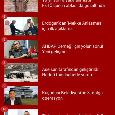
10 yıl sonra yakalanmıştı!
FETÖ'cünün ablası da gözaltında
6
Erdoğan'dan 'Mekke Anlaşması'
için ilk açıklama
7
AHBAP Derneği için yolun sonu!
Yeni gelişme
8
Aselsan tarafından geliştirildi!
Hedefi tam isabetle vurdu
9
Kuşadası Belediyesi'ne 3. dalga
operasyon
10