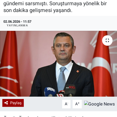
gündemi sarsmıştı. Soruşturmaya yönelik bir
Özel Haberler
Dünya
Haber Arşivi
son dakika gelişmesi yaşandı.
02.06.2026 - 11:57
Yazarlar
Medya
YAYINLANMA
Özel Haberler
Kadın
Erişim Bilgileri
Sağlık
Teknoloji
Ramazan
Paylaş
-
+
A
A