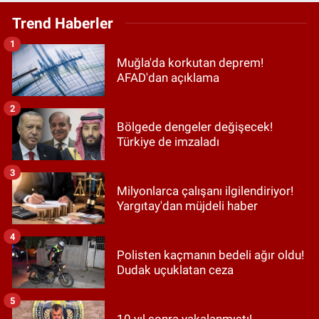
Trend Haberler
1
Muğla'da korkutan deprem!
AFAD'dan açıklama
2
Bölgede dengeler değişecek!
Türkiye de imzaladı
3
Milyonlarca çalışanı ilgilendiriyor!
Yargıtay'dan müjdeli haber
4
Polisten kaçmanın bedeli ağır oldu!
Dudak uçuklatan ceza
5