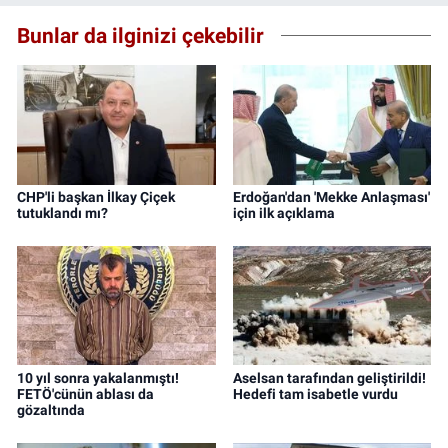
Bunlar da ilginizi çekebilir
CHP'li başkan İlkay Çiçek
Erdoğan'dan 'Mekke Anlaşması'
tutuklandı mı?
için ilk açıklama
10 yıl sonra yakalanmıştı!
Aselsan tarafından geliştirildi!
FETÖ'cünün ablası da
Hedefi tam isabetle vurdu
gözaltında