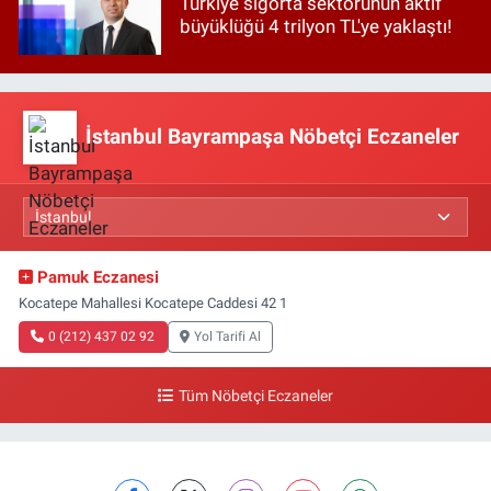
Türkiye sigorta sektörünün aktif
büyüklüğü 4 trilyon TL'ye yaklaştı!
İstanbul Bayrampaşa Nöbetçi Eczaneler
Pamuk Eczanesi
Kocatepe Mahallesi Kocatepe Caddesi 42 1
0 (212) 437 02 92
Yol Tarifi Al
Tüm Nöbetçi Eczaneler