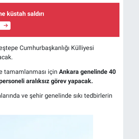
e küstah saldırı
e
Beştepe Cumhurbaşkanlığı Külliyesi
acak.
lde tamamlanması için
Ankara genelinde 40
personeli aralıksız görev yapacak.
hlarında ve şehir genelinde sıkı tedbirlerin