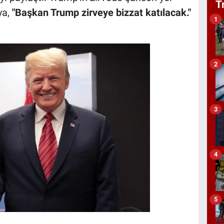
T
ya,
"Başkan Trump zirveye bizzat katılacak."
1
2
3
4
5