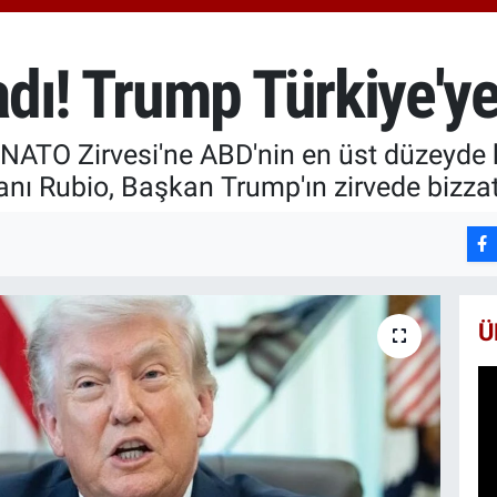
6574
BİS
13.8
ı! Trump Türkiye'ye 
BIT
64.3
 NATO Zirvesi'ne ABD'nin en üst düzeyde 
anı Rubio, Başkan Trump'ın zirvede bizzat
Ü