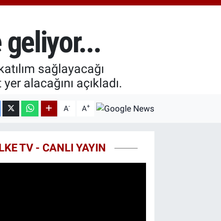
.81
%1.44
T100
87
%64
geliyor...
COIN
60,53
%-0.76
katılım sağlayacağı
 yer alacağını açıkladı.
-
+
A
A
LKE TV - CANLI YAYIN