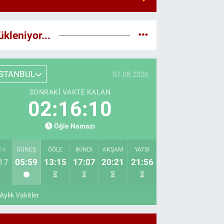
ükleniyor...
İSTANBUL
07.08.2026
SONRAKI VAKTE KALAN
02:16:08
Öğle Namazı
AK
GÜNEŞ
ÖĞLE
İKINDI
AKŞAM
YATSI
17
05:59
13:15
17:07
20:21
21:56
Aylık Vakitler