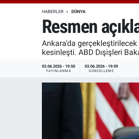
Özel Haberler
Dünya
Haber Arşivi
HABERLER
DÜNYA
Resmen açıklad
Yazarlar
Medya
Ankara'da gerçekleştirilecek
Özel Haberler
kesinleşti. ABD Dışişleri Bak
Kadın
03.06.2026 - 19:50
03.06.2026 - 19:59
YAYINLANMA
GÜNCELLEME
Erişim Bilgileri
Sağlık
Teknoloji
Ramazan