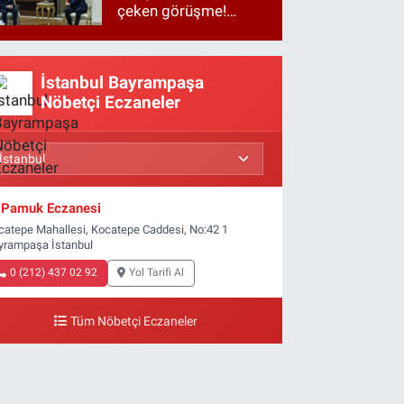
çeken görüşme!
Basına kapalı
gerçekleşti
İstanbul Bayrampaşa
Nöbetçi Eczaneler
Pamuk Eczanesi
catepe Mahallesi, Kocatepe Caddesi, No:42 1
yrampaşa İstanbul
0 (212) 437 02 92
Yol Tarifi Al
Tüm Nöbetçi Eczaneler