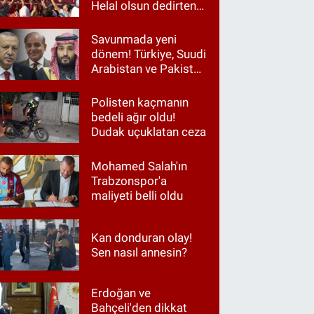
Helal olsun dedirten
hareket
Savunmada yeni
dönem! Türkiye, Suudi
Arabistan ve Pakistan
aynı masada
Polisten kaçmanın
bedeli ağır oldu!
Dudak uçuklatan ceza
Mohamed Salah'ın
Trabzonspor'a
maliyeti belli oldu
Kan donduran olay!
Sen nasıl annesin?
Erdoğan ve
Bahçeli'den dikkat