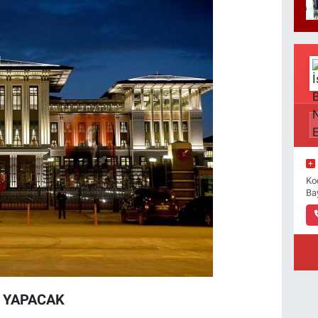
Ko
Ba
 YAPACAK