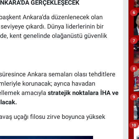
ANKARA'DA GERÇEKLEŞECEK
6
 başkent Ankara’da düzenlenecek olan
t seviyeye çıkardı. Dünya liderlerinin bir
nde, kent genelinde olağanüstü güvenlik
7
8
süresince Ankara semaları olası tehditlere
mleriyle korunacak; ayrıca havadan
gellemek amacıyla
stratejik noktalara İHA ve
9
ılacak.
savaş uçağı filosu zirve boyunca yüksek
10