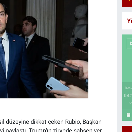
Y
İMS
04:
il düzeyine dikkat çeken Rubio, Başkan
yi paylaştı. Trump'ın zirvede şahsen yer