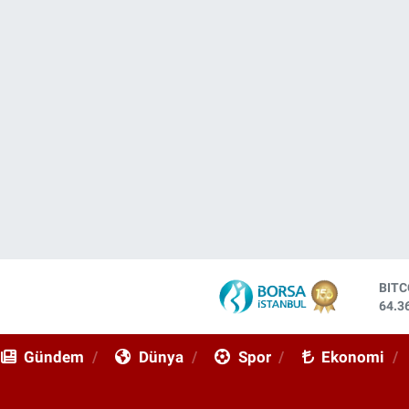
DOL
47,7
EUR
55,0
Gündem
Dünya
Spor
Ekonomi
STE
64,1
GRA