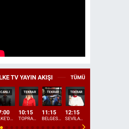
LKE TV YAYIN AKIŞI
TÜMÜ
CANLI
TEKRAR
TEKRAR
TEKRAR
CANLI
CANLI
7:00
10:15
11:15
12:15
13:00
13:45
ÜLKE'DE BU SABAH
TOPRAKTAN SOFRAYA
BELGESEL: "ÜLKE'NİN ALIN TERİ"
SEVİLAY SUNGUR İLE ELİMİN BEREKETİ
ÖĞLE AJANSI
ÜLKE'DEN HABE