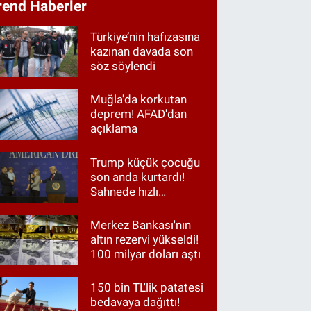
rend Haberler
Türkiye’nin hafızasına
kazınan davada son
söz söylendi
Muğla'da korkutan
deprem! AFAD'dan
açıklama
Trump küçük çocuğu
son anda kurtardı!
Sahnede hızlı
müdahale
Merkez Bankası'nın
altın rezervi yükseldi!
100 milyar doları aştı
150 bin TL'lik patatesi
bedavaya dağıttı!