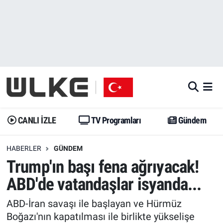
CANLI İZLE
CANLI YAYIN
Nöbetçi Eczaneler
TV Programları
TV Programları
Hava Durumu
Gündem
Gündem
İstanbul Namaz Vakitleri
Dünya
Trend
Trafik Durumu
CANLI İZLE
TV Programları
Gündem
Spor
Yaşam
Süper Lig Puan Durumu ve Fikstür
HABERLER
GÜNDEM
Trump'ın başı fena ağrıyacak!
Erişim Bilgileri
Erişim Bilgileri
Erişim Bilgileri
ABD'de vatandaşlar isyanda...
Ekonomi
Spor
Tüm Manşetler
ABD-İran savaşı ile başlayan ve Hürmüz
Trend
Ekonomi
Son Dakika Haberleri
Boğazı'nın kapatılması ile birlikte yükselişe