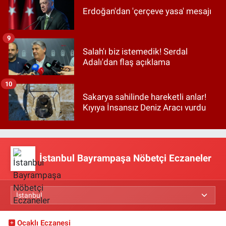
Erdoğan'dan 'çerçeve yasa' mesajı
9
Salah'ı biz istemedik! Serdal
Adalı'dan flaş açıklama
10
Sakarya sahilinde hareketli anlar!
Kıyıya İnsansız Deniz Aracı vurdu
İstanbul Bayrampaşa Nöbetçi Eczaneler
Ocaklı Eczanesi