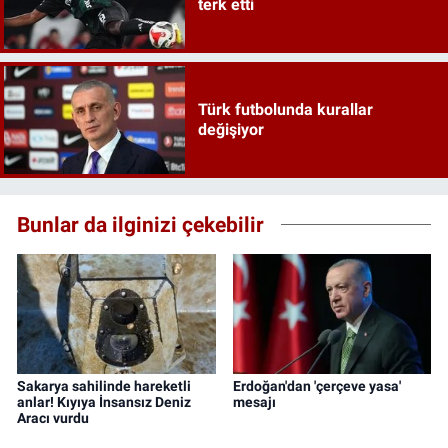
terk etti
Türk futbolunda kurallar
değişiyor
Bunlar da ilginizi çekebilir
Sakarya sahilinde hareketli
Erdoğan'dan 'çerçeve yasa'
anlar! Kıyıya İnsansız Deniz
mesajı
Aracı vurdu