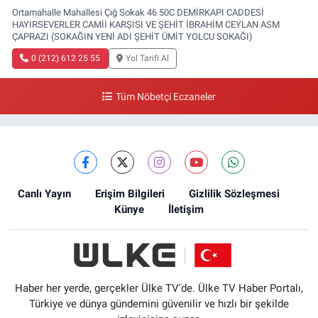
Ortamahalle Mahallesi Çığ Sokak 46 50C DEMİRKAPI CADDESİ
HAYIRSEVERLER CAMİİ KARŞISI VE ŞEHİT İBRAHİM CEYLAN ASM
ÇAPRAZI (SOKAĞIN YENİ ADI ŞEHİT ÜMİT YOLCU SOKAĞI)
0 (212) 612 25 55
Yol Tarifi Al
Tüm Nöbetçi Eczaneler
Canlı Yayın
Erişim Bilgileri
Gizlilik Sözleşmesi
Künye
İletişim
Haber her yerde, gerçekler Ülke TV'de. Ülke TV Haber Portalı,
Türkiye ve dünya gündemini güvenilir ve hızlı bir şekilde