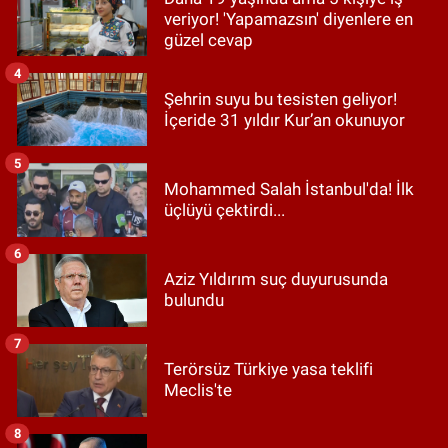
veriyor! 'Yapamazsın' diyenlere en
güzel cevap
4
Şehrin suyu bu tesisten geliyor!
İçeride 31 yıldır Kur’an okunuyor
5
Mohammed Salah İstanbul'da! İlk
üçlüyü çektirdi...
6
Aziz Yıldırım suç duyurusunda
bulundu
7
Terörsüz Türkiye yasa teklifi
Meclis'te
8