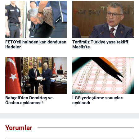
FETÖ'cü hainden kan donduran
Terörsüz Türkiye yasa teklifi
ifadeler
Meclis'te
Bahçeli'den Demirtaş ve
LGS yerleştirme sonuçları
Öcalan açıklaması!
açıklandı
Yorumlar