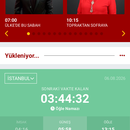
07:00
10:15
ÜLKE'DE BU SABAH
TOPRAKTAN SOFRAYA
Yükleniyor...
İSTANBUL
06.08.2026
SONRAKI VAKTE KALAN
03:44:32
Öğle Namazı
İMSAK
GÜNEŞ
ÖĞLE
04:16
05:58
13:15