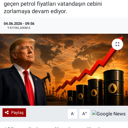
geçen petrol fiyatları vatandaşın cebini
Özel Haberler
Dünya
Haber Arşivi
zorlamaya devam ediyor.
04.06.2026 - 09:56
Yazarlar
Medya
YAYINLANMA
Özel Haberler
Kadın
Erişim Bilgileri
Sağlık
Teknoloji
Ramazan
Paylaş
-
+
A
A