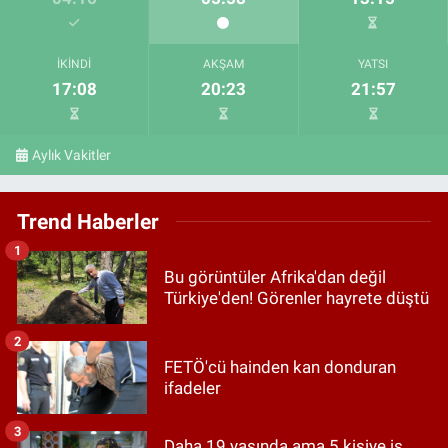
İKINDI
AKŞAM
YATSI
17:08
20:23
21:57
Aylık Vakitler
Trend Haberler
1
Bu görüntüler Afrika'dan değil
Türkiye'den! Görenler hayrete düştü
2
FETÖ'cü hainden kan donduran
ifadeler
3
Daha 19 yaşında ama 5 kişiye iş