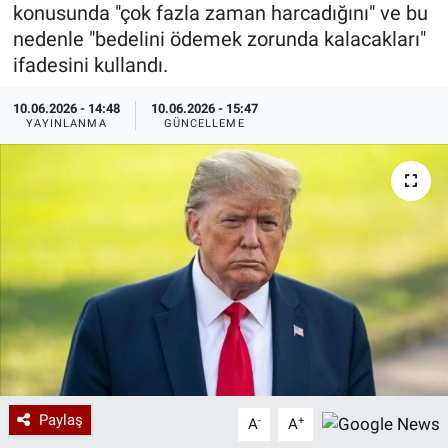
konusunda "çok fazla zaman harcadığını" ve bu
Özel Haberler
Dünya
Haber Arşivi
nedenle "bedelini ödemek zorunda kalacakları"
ifadesini kullandı.
Yazarlar
Medya
10.06.2026 - 14:48
10.06.2026 - 15:47
YAYINLANMA
GÜNCELLEME
Özel Haberler
Kadın
Erişim Bilgileri
Sağlık
Teknoloji
Ramazan
Paylaş
-
+
A
A