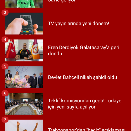
3
TV yayınlarında yeni dönem!
4
Eren Derdiyok Galatasaray'a geri
döndü
5
Devlet Bahçeli nikah şahidi oldu
6
Teklif komisyondan geçti! Türkiye
için yeni sayfa açılıyor
7
Trabzonspor'dan "haciz" açıklaması