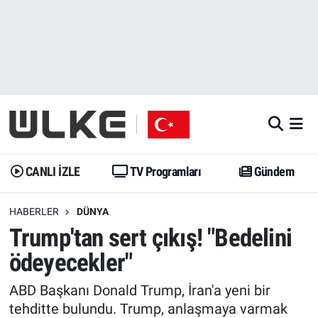
CANLI İZLE
CANLI YAYIN
Nöbetçi Eczaneler
TV Programları
TV Programları
Hava Durumu
Gündem
Gündem
İstanbul Namaz Vakitleri
Dünya
Trend
Trafik Durumu
CANLI İZLE
TV Programları
Gündem
Spor
Yaşam
Süper Lig Puan Durumu ve Fikstür
HABERLER
DÜNYA
Trump'tan sert çıkış! "Bedelini
Erişim Bilgileri
Erişim Bilgileri
Erişim Bilgileri
ödeyecekler"
Ekonomi
Spor
Tüm Manşetler
ABD Başkanı Donald Trump, İran'a yeni bir
Trend
Ekonomi
Son Dakika Haberleri
tehditte bulundu. Trump, anlaşmaya varmak