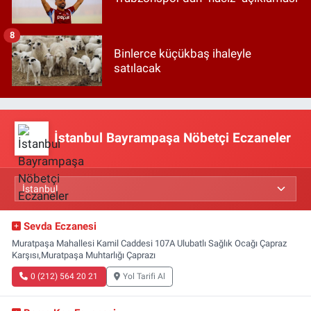
8
Binlerce küçükbaş ihaleyle
satılacak
İstanbul Bayrampaşa Nöbetçi Eczaneler
Sevda Eczanesi
Muratpaşa Mahallesi Kamil Caddesi 107A Ulubatlı Sağlık Ocağı Çapraz
Karşısı,Muratpaşa Muhtarlığı Çaprazı
0 (212) 564 20 21
Yol Tarifi Al