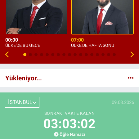
00:00
07:00
ÜLKE'DE BU GECE
ÜLKE'DE HAFTA SONU
Yükleniyor...
İSTANBUL
09.08.2026
SONRAKI VAKTE KALAN
03:03:01
Öğle Namazı