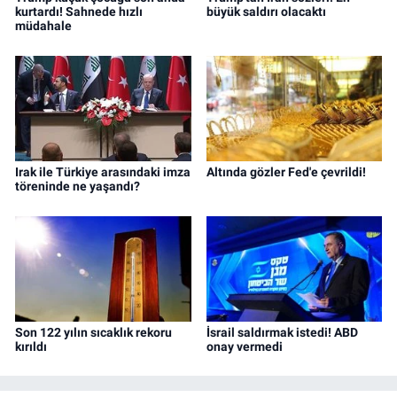
kurtardı! Sahnede hızlı
büyük saldırı olacaktı
müdahale
Irak ile Türkiye arasındaki imza
Altında gözler Fed'e çevrildi!
töreninde ne yaşandı?
Son 122 yılın sıcaklık rekoru
İsrail saldırmak istedi! ABD
kırıldı
onay vermedi