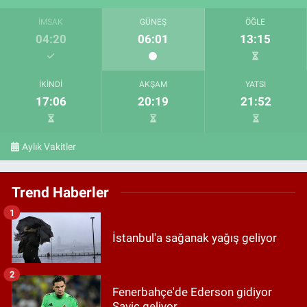
İMSAK
GÜNEŞ
ÖĞLE
04:20
06:01
13:15
İKINDI
AKŞAM
YATSI
17:06
20:19
21:52
Aylık Vakitler
Trend Haberler
1
İstanbul'a sağanak yağış geliyor
2
Fenerbahçe'de Ederson gidiyor
Savic geliyor