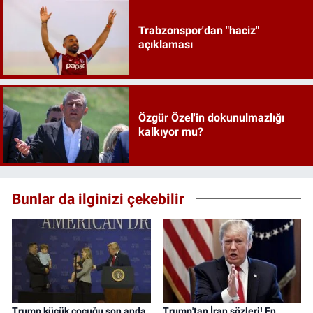
Trabzonspor'dan "haciz"
açıklaması
Özgür Özel'in dokunulmazlığı
kalkıyor mu?
Bunlar da ilginizi çekebilir
Trump küçük çocuğu son anda
Trump'tan İran sözleri! En