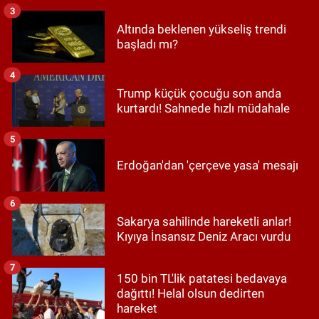
3
Altında beklenen yükseliş trendi
başladı mı?
4
Trump küçük çocuğu son anda
kurtardı! Sahnede hızlı müdahale
5
Erdoğan'dan 'çerçeve yasa' mesajı
6
Sakarya sahilinde hareketli anlar!
Kıyıya İnsansız Deniz Aracı vurdu
7
150 bin TL'lik patatesi bedavaya
dağıttı! Helal olsun dedirten
hareket