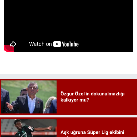
Özgür Özel'in dokunulmazlığı
kalkıyor mu?
Aşk uğruna Süper Lig ekibini