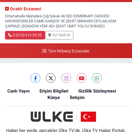
Ocaklı Eczanesi
Ortamahalle Mahallesi Çığ Sokak 46 50C DEMİRKAPI CADDESİ
HAYIRSEVERLER CAMİİ KARŞISI VE ŞEHİT İBRAHİM CEYLAN ASM
ÇAPRAZI (SOKAĞIN YENİ ADI ŞEHİT ÜMİT YOLCU SOKAĞI)
0 (212) 612 25 55
Yol Tarifi Al
Tüm Nöbetçi Eczaneler
Canlı Yayın
Erişim Bilgileri
Gizlilik Sözleşmesi
Künye
İletişim
Haber her yerde, gerçekler Ülke TV'de. Ülke TV Haber Portalı,