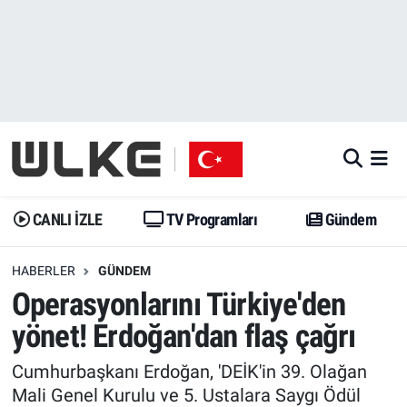
CANLI İZLE
CANLI YAYIN
Nöbetçi Eczaneler
TV Programları
TV Programları
Hava Durumu
Gündem
Gündem
İstanbul Namaz Vakitleri
Dünya
Trend
Trafik Durumu
CANLI İZLE
TV Programları
Gündem
Spor
Yaşam
Süper Lig Puan Durumu ve Fikstür
HABERLER
GÜNDEM
Operasyonlarını Türkiye'den
Erişim Bilgileri
Erişim Bilgileri
Erişim Bilgileri
yönet! Erdoğan'dan flaş çağrı
Ekonomi
Spor
Tüm Manşetler
Cumhurbaşkanı Erdoğan, 'DEİK'in 39. Olağan
Trend
Ekonomi
Son Dakika Haberleri
Mali Genel Kurulu ve 5. Ustalara Saygı Ödül