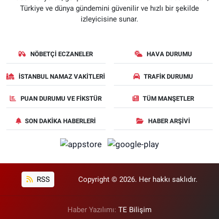
Türkiye ve dünya gündemini güvenilir ve hızlı bir şekilde
izleyicisine sunar.
NÖBETÇI ECZANELER
HAVA DURUMU
İSTANBUL NAMAZ VAKITLERI
TRAFIK DURUMU
PUAN DURUMU VE FIKSTÜR
TÜM MANŞETLER
SON DAKIKA HABERLERI
HABER ARŞIVI
RSS
Copyright © 2026. Her hakkı saklıdır.
Haber Yazılımı:
TE Bilişim