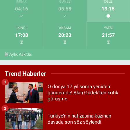
İMSAK
GÜNEŞ
ÖĞLE
04:16
05:58
13:15
İKINDI
AKŞAM
YATSI
17:08
20:23
21:57
Aylık Vakitler
Trend Haberler
1
O dosya 17 yıl sonra yeniden
gündemde! Akın Gürlek'ten kritik
görüşme
2
Türkiye’nin hafızasına kazınan
davada son söz söylendi