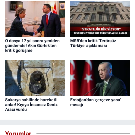
O dosya 17 yıl sonra yeniden
MSB'den kritik 'Terörsüz
gündemde! Akın Gürlek'ten
Türkiye' açıklaması
kritik görüşme
Sakarya sahilinde hareketli
Erdoğan'dan 'çerçeve yasa'
anlar! Kıyıya İnsansız Deniz
mesajı
Aracı vurdu
Yorumlar