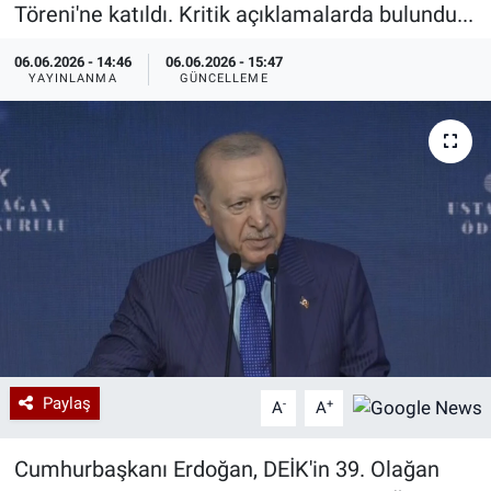
Töreni'ne katıldı. Kritik açıklamalarda bulundu...
Özel Haberler
Dünya
Haber Arşivi
06.06.2026 - 14:46
06.06.2026 - 15:47
YAYINLANMA
GÜNCELLEME
Yazarlar
Medya
Özel Haberler
Kadın
Erişim Bilgileri
Sağlık
Teknoloji
Paylaş
-
+
A
A
Ramazan
Cumhurbaşkanı Erdoğan, DEİK'in 39. Olağan