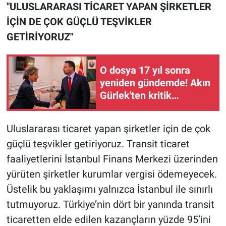
"ULUSLARARASI TİCARET YAPAN ŞİRKETLER
İÇİN DE ÇOK GÜÇLÜ TEŞVİKLER
GETİRİYORUZ"
O dosya 17 yıl sonra
yeniden gündemde! Akın
Gürlek'ten kritik
görüşme
Uluslararası ticaret yapan şirketler için de çok
güçlü teşvikler getiriyoruz. Transit ticaret
faaliyetlerini İstanbul Finans Merkezi üzerinden
yürüten şirketler kurumlar vergisi ödemeyecek.
Üstelik bu yaklaşımı yalnızca İstanbul ile sınırlı
tutmuyoruz. Türkiye’nin dört bir yanında transit
ticaretten elde edilen kazançların yüzde 95’ini