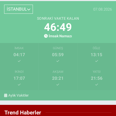
İSTANBUL
07.08.2026
SONRAKI VAKTE KALAN
46:47
İmsak Namazı
İMSAK
GÜNEŞ
ÖĞLE
04:17
05:59
13:15
İKINDI
AKŞAM
YATSI
17:07
20:21
21:56
Aylık Vakitler
Trend Haberler