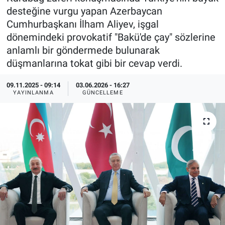
desteğine vurgu yapan Azerbaycan
Özel Haberler
Dünya
Haber Arşivi
Cumhurbaşkanı İlham Aliyev, işgal
dönemindeki provokatif "Bakü'de çay" sözlerine
Yazarlar
Medya
anlamlı bir göndermede bulunarak
düşmanlarına tokat gibi bir cevap verdi.
Özel Haberler
09.11.2025 - 09:14
03.06.2026 - 16:27
YAYINLANMA
GÜNCELLEME
Kadın
Erişim Bilgileri
Sağlık
Teknoloji
Ramazan