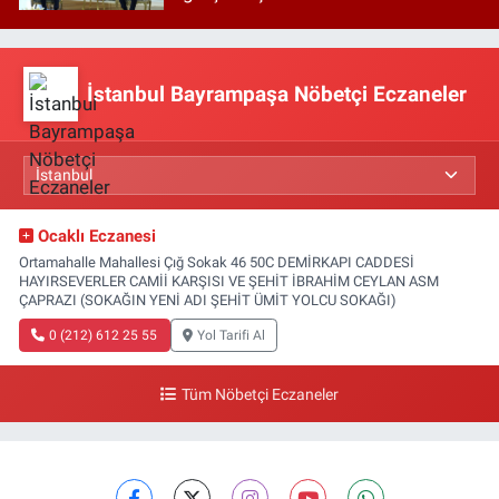
İstanbul Bayrampaşa Nöbetçi Eczaneler
Ocaklı Eczanesi
Ortamahalle Mahallesi Çığ Sokak 46 50C DEMİRKAPI CADDESİ
HAYIRSEVERLER CAMİİ KARŞISI VE ŞEHİT İBRAHİM CEYLAN ASM
ÇAPRAZI (SOKAĞIN YENİ ADI ŞEHİT ÜMİT YOLCU SOKAĞI)
0 (212) 612 25 55
Yol Tarifi Al
Tüm Nöbetçi Eczaneler