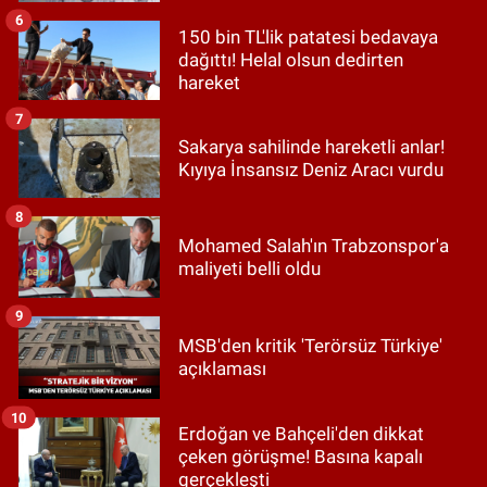
6
150 bin TL'lik patatesi bedavaya
dağıttı! Helal olsun dedirten
hareket
7
Sakarya sahilinde hareketli anlar!
Kıyıya İnsansız Deniz Aracı vurdu
8
Mohamed Salah'ın Trabzonspor'a
maliyeti belli oldu
9
MSB'den kritik 'Terörsüz Türkiye'
açıklaması
10
Erdoğan ve Bahçeli'den dikkat
çeken görüşme! Basına kapalı
gerçekleşti