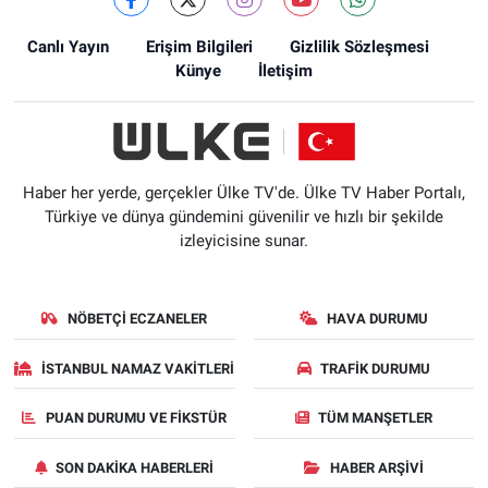
Canlı Yayın
Erişim Bilgileri
Gizlilik Sözleşmesi
Künye
İletişim
Haber her yerde, gerçekler Ülke TV'de. Ülke TV Haber Portalı,
Türkiye ve dünya gündemini güvenilir ve hızlı bir şekilde
izleyicisine sunar.
NÖBETÇI ECZANELER
HAVA DURUMU
İSTANBUL NAMAZ VAKITLERI
TRAFIK DURUMU
PUAN DURUMU VE FIKSTÜR
TÜM MANŞETLER
SON DAKIKA HABERLERI
HABER ARŞIVI