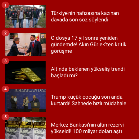
1
Türkiye’nin hafızasına kazınan
davada son söz söylendi
2
O dosya 17 yıl sonra yeniden
gündemde! Akın Gürlek'ten kritik
görüşme
3
Altında beklenen yükseliş trendi
başladı mı?
4
Trump küçük çocuğu son anda
kurtardı! Sahnede hızlı müdahale
5
Merkez Bankası'nın altın rezervi
yükseldi! 100 milyar doları aştı