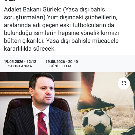
Adalet Bakanı Gürlek: (Yasa dışı bahis
Özel Haberler
Dünya
Haber Arşivi
soruşturmaları) Yurt dışındaki şüphelilerin,
aralarında adı geçen eski futbolcuların da
Yazarlar
Medya
bulunduğu isimlerin hepsine yönelik kırmızı
bülten çıkarıldı. Yasa dışı bahisle mücadele
Özel Haberler
kararlılıkla sürecek.
Kadın
19.05.2026 - 12:12
19.05.2026 - 20:40
YAYINLANMA
GÜNCELLEME
Erişim Bilgileri
Sağlık
Teknoloji
Ramazan