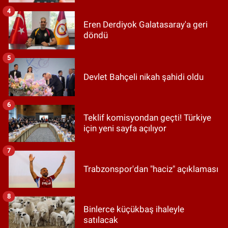
4
Eren Derdiyok Galatasaray'a geri
döndü
5
Devlet Bahçeli nikah şahidi oldu
6
Teklif komisyondan geçti! Türkiye
için yeni sayfa açılıyor
7
Trabzonspor'dan "haciz" açıklaması
8
Binlerce küçükbaş ihaleyle
satılacak