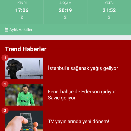
İKINDI
AKŞAM
YATSI
17:06
20:19
21:52
Aylık Vakitler
Trend Haberler
1
İstanbul'a sağanak yağış geliyor
2
Fenerbahçe'de Ederson gidiyor
Savic geliyor
3
TV yayınlarında yeni dönem!