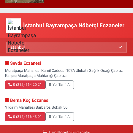
İstanbul Bayrampaşa Nöbetçi Eczaneler
Sevda Eczanesi
Muratpaşa Mahallesi Kamil Caddesi 107A Ulubatlı Sağlık Ocağı Çapraz
Karşısı,Muratpaşa Muhtarlığı Çaprazı
0 (212) 564 20 21
Yol Tarifi Al
Berna Koç Eczanesi
Yıldırım Mahallesi Barbaros Sokak 56
0 (212) 616 43 91
Yol Tarifi Al
Tüm Nöbetçi Eczaneler