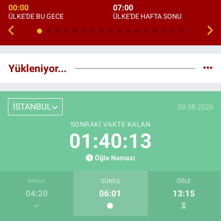
00:00
07:00
ÜLKE'DE BU GECE
ÜLKE'DE HAFTA SONU
Yükleniyor...
İSTANBUL
09.08.2026
SONRAKI VAKTE KALAN
01:40:12
Öğle Namazı
İMSAK
GÜNEŞ
ÖĞLE
04:20
06:01
13:15