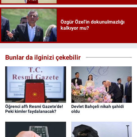
Özgür Özel'in dokunulmazlığı
kalkıyor mu?
Bunlar da ilginizi çekebilir
Öğrenci affı Resmi Gazete'de!
Devlet Bahçeli nikah şahidi
Peki kimler faydalanacak?
oldu