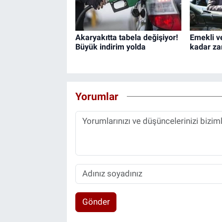
Akaryakıtta tabela değişiyor!
Emekli v
Büyük indirim yolda
kadar za
Yorumlar
Gönder