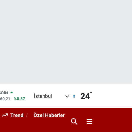
COIN
960,21
%0.87
°
LAR
24
İstanbul
7436
%0.18
RO
2510
%0.32
Trend
Özel Haberler
RLİN
4811
%0.38
M ALTIN