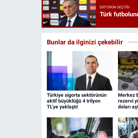
EDITÖRÜN SEÇTIĞI
Türk futbolund
Bunlar da ilginizi çekebilir
Türkiye sigorta sektörünün
Merkez B
aktif büyüklüğü 4 trilyon
rezervi y
TL'ye yaklaştı!
doları aşt