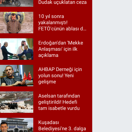
Dudak uçuklatan ceza
10 yıl sonra
yakalanmıştı!
FETÖ'cünün ablası da
gözaltında
Erdoğan'dan 'Mekke
Anlaşması' için ilk
açıklama
AHBAP Derneği için
yolun sonu! Yeni
gelişme
Aselsan tarafından
geliştirildi! Hedefi
tam isabetle vurdu
Kuşadası
Belediyesi'ne 3. dalga