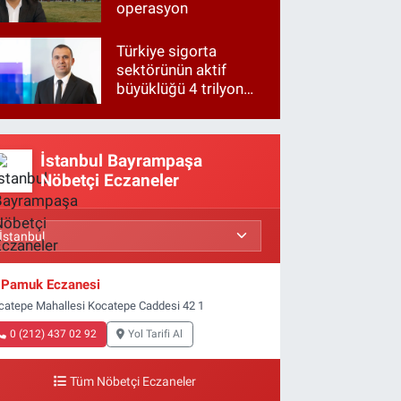
operasyon
Türkiye sigorta
sektörünün aktif
büyüklüğü 4 trilyon
TL'ye yaklaştı!
İstanbul Bayrampaşa
Nöbetçi Eczaneler
Pamuk Eczanesi
catepe Mahallesi Kocatepe Caddesi 42 1
0 (212) 437 02 92
Yol Tarifi Al
Tüm Nöbetçi Eczaneler