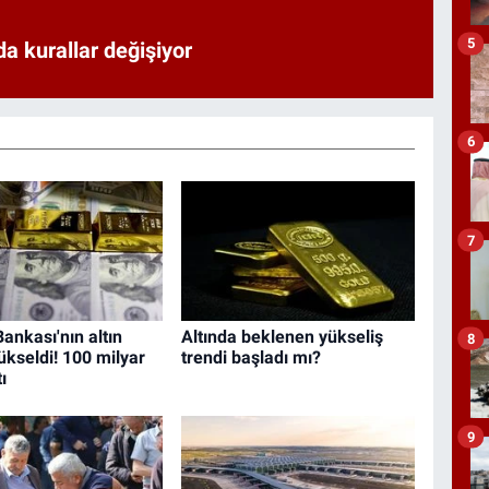
5
a kurallar değişiyor
6
7
ankası'nın altın
Altında beklenen yükseliş
8
ükseldi! 100 milyar
trendi başladı mı?
ı
9