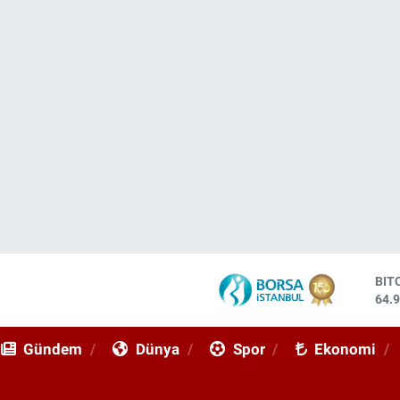
BIT
64.
DO
47,
EU
55,
Gündem
Dünya
Spor
Ekonomi
STE
64,
GRA