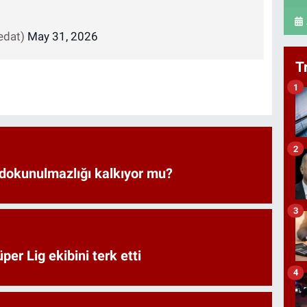
vedat)
May 31, 2026
T
1
2
 dokunulmazlığı kalkıyor mu?
3
er Lig ekibini terk etti
4