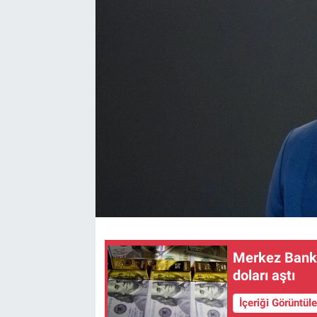
Merkez Bankas
doları aştı
İçeriği Görüntül