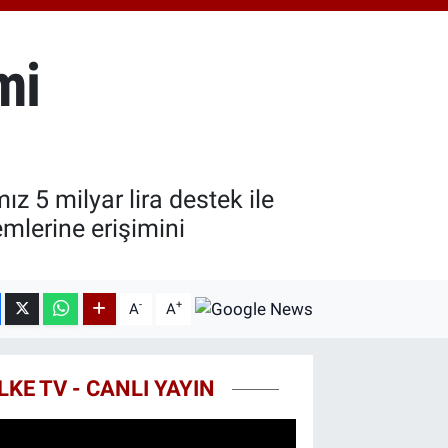
0.55
%0.03
T100
779
%-14
mi
z 5 milyar lira destek ile
mlerine erişimini
-
+
A
A
LKE TV - CANLI YAYIN