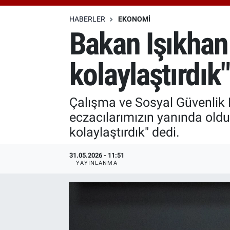
Özel Haberler
Dünya
Haber Arşivi
HABERLER
EKONOMI
Bakan Işıkhan 
Yazarlar
Medya
kolaylaştırdık"
Özel Haberler
Kadın
Çalışma ve Sosyal Güvenlik B
eczacılarımızın yanında oldu
Erişim Bilgileri
kolaylaştırdık" dedi.
Sağlık
31.05.2026 - 11:51
YAYINLANMA
Teknoloji
Ramazan