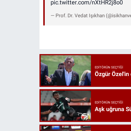
pic.twitter.com/nXtHR2j8o0
— Prof. Dr. Vedat Işıkhan (@isikhan
EDITÖRÜN SEÇTIĞI
Özgür Özel'in
EDITÖRÜN SEÇTIĞI
Aşk uğruna Süp