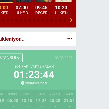
0:00
07:00
09:45
10:20
11:15
12:20
ÜLKE'DE BU GECE
ÜLKE'DE HAFTA SONU
DEĞERLERİN DAVETİ
ÜLKE'NİN ÇOCUKLARI
YOL HİKAYESİ
DÜNYANIN GÜNDE
ükleniyor...
İSTANBUL
08.08.2026
SONRAKI VAKTE KALAN
01:23:43
İmsak Namazı
AK
GÜNEŞ
ÖĞLE
İKINDI
AKŞAM
YATSI
19
06:00
13:15
17:07
20:20
21:54