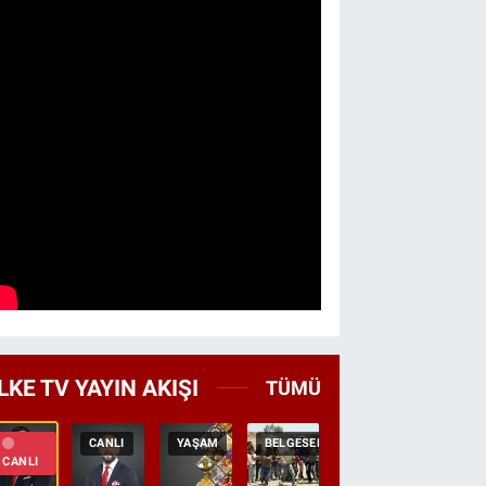
LKE TV YAYIN AKIŞI
TÜMÜ
CANLI
YAŞAM
BELGESEL
TEKRAR
HABER
CANLI