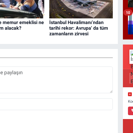
10
e memur emeklisi ne
İstanbul Havalimanı’ndan
m alacak?
tarihi rekor: Avrupa' da tüm
zamanların zirvesi
Ko