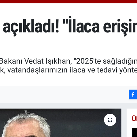
666
BİS
13.
açıkladı! "İlaca erişi
akanı Vedat Işıkhan, "2025'te sağladığımı
k, vatandaşlarımızın ilaca ve tedavi yönte
Ü