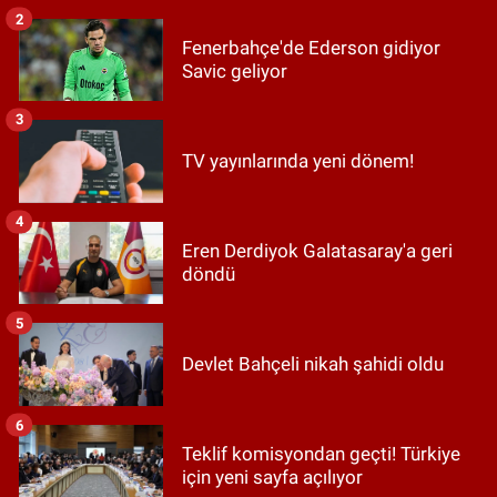
2
Fenerbahçe'de Ederson gidiyor
Savic geliyor
3
TV yayınlarında yeni dönem!
4
Eren Derdiyok Galatasaray'a geri
döndü
5
Devlet Bahçeli nikah şahidi oldu
6
Teklif komisyondan geçti! Türkiye
için yeni sayfa açılıyor