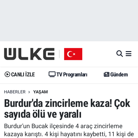
CANLI İZLE
CANLI YAYIN
Nöbetçi Eczaneler
TV Programları
TV Programları
Hava Durumu
Gündem
Gündem
İstanbul Namaz Vakitleri
Dünya
Trend
Trafik Durumu
CANLI İZLE
TV Programları
Gündem
Spor
Yaşam
Süper Lig Puan Durumu ve Fikstür
HABERLER
YAŞAM
Burdur'da zincirleme kaza! Çok
Erişim Bilgileri
Erişim Bilgileri
Erişim Bilgileri
sayıda ölü ve yaralı
Ekonomi
Spor
Tüm Manşetler
Burdur'un Bucak ilçesinde 4 araç zincirleme
Trend
Ekonomi
Son Dakika Haberleri
kazaya karıştı. 4 kişi hayatını kaybetti, 11 kişi de