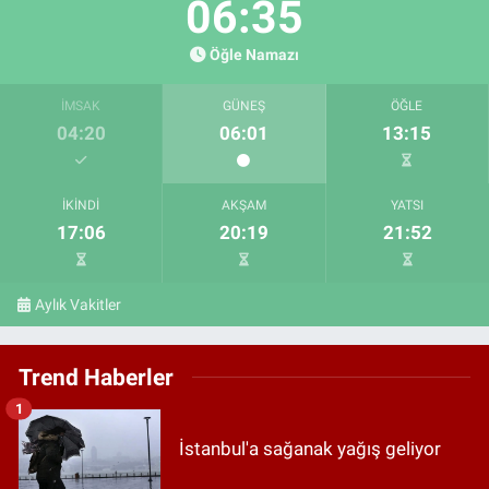
06:34
Öğle Namazı
İMSAK
GÜNEŞ
ÖĞLE
04:20
06:01
13:15
İKINDI
AKŞAM
YATSI
17:06
20:19
21:52
Aylık Vakitler
Trend Haberler
1
İstanbul'a sağanak yağış geliyor