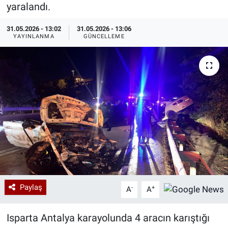
yaralandı.
Özel Haberler
Dünya
Haber Arşivi
31.05.2026 - 13:02
31.05.2026 - 13:06
YAYINLANMA
GÜNCELLEME
Yazarlar
Medya
Özel Haberler
Kadın
Erişim Bilgileri
Sağlık
Teknoloji
Paylaş
-
+
A
A
Ramazan
Isparta Antalya karayolunda 4 aracın karıştığı