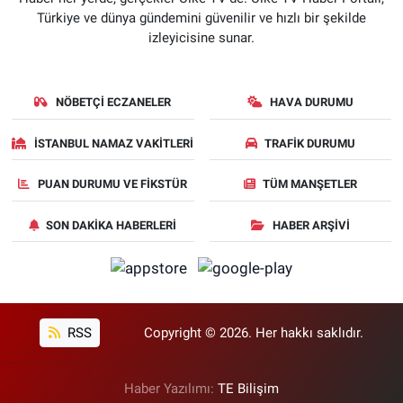
Türkiye ve dünya gündemini güvenilir ve hızlı bir şekilde
izleyicisine sunar.
NÖBETÇI ECZANELER
HAVA DURUMU
İSTANBUL NAMAZ VAKITLERI
TRAFIK DURUMU
PUAN DURUMU VE FIKSTÜR
TÜM MANŞETLER
SON DAKIKA HABERLERI
HABER ARŞIVI
RSS
Copyright © 2026. Her hakkı saklıdır.
Haber Yazılımı:
TE Bilişim