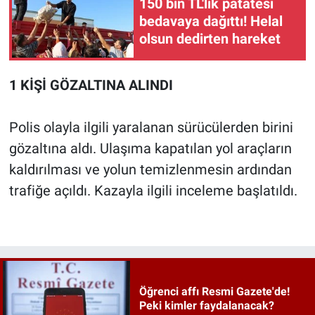
150 bin TL'lik patatesi
bedavaya dağıttı! Helal
olsun dedirten hareket
1 KİŞİ GÖZALTINA ALINDI
Polis olayla ilgili yaralanan sürücülerden birini
gözaltına aldı. Ulaşıma kapatılan yol araçların
kaldırılması ve yolun temizlenmesin ardından
trafiğe açıldı. Kazayla ilgili inceleme başlatıldı.
Öğrenci affı Resmi Gazete'de!
Peki kimler faydalanacak?