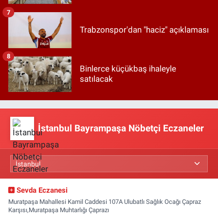
7
Trabzonspor'dan "haciz" açıklaması
8
Binlerce küçükbaş ihaleyle
satılacak
İstanbul Bayrampaşa Nöbetçi Eczaneler
Sevda Eczanesi
Muratpaşa Mahallesi Kamil Caddesi 107A Ulubatlı Sağlık Ocağı Çapraz
Karşısı,Muratpaşa Muhtarlığı Çaprazı