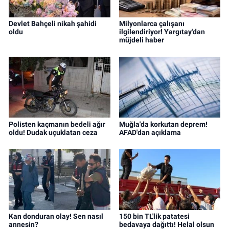
Devlet Bahçeli nikah şahidi
Milyonlarca çalışanı
oldu
ilgilendiriyor! Yargıtay'dan
müjdeli haber
Polisten kaçmanın bedeli ağır
Muğla'da korkutan deprem!
oldu! Dudak uçuklatan ceza
AFAD'dan açıklama
Kan donduran olay! Sen nasıl
150 bin TL'lik patatesi
annesin?
bedavaya dağıttı! Helal olsun