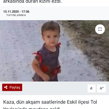
arkasında duran kızını ezdi.
Özel Haberler
Dünya
Haber Arşivi
13.11.2025 - 17:36
YAYINLANMA
Yazarlar
Medya
Özel Haberler
Kadın
Erişim Bilgileri
Sağlık
Teknoloji
Paylaş
-
+
A
A
Ramazan
Kaza, dün akşam saatlerinde Eskil ilçesi Tol