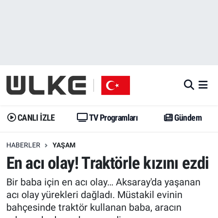
CANLI İZLE
CANLI YAYIN
Nöbetçi Eczaneler
TV Programları
TV Programları
Hava Durumu
Gündem
Gündem
İstanbul Namaz Vakitleri
Dünya
Trend
Trafik Durumu
CANLI İZLE
TV Programları
Gündem
Spor
Yaşam
Süper Lig Puan Durumu ve Fikstür
HABERLER
YAŞAM
En acı olay! Traktörle kızını ezdi
Erişim Bilgileri
Erişim Bilgileri
Erişim Bilgileri
Bir baba için en acı olay… Aksaray'da yaşanan
Ekonomi
Spor
Tüm Manşetler
acı olay yürekleri dağladı. Müstakil evinin
bahçesinde traktör kullanan baba, aracın
Trend
Ekonomi
Son Dakika Haberleri