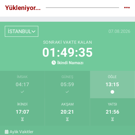
Yükleniyor...
İSTANBUL
07.08.2026
SONRAKI VAKTE KALAN
01:49:34
İkindi Namazı
İMSAK
GÜNEŞ
ÖĞLE
04:17
05:59
13:15
İKINDI
AKŞAM
YATSI
17:07
20:21
21:56
Aylık Vakitler