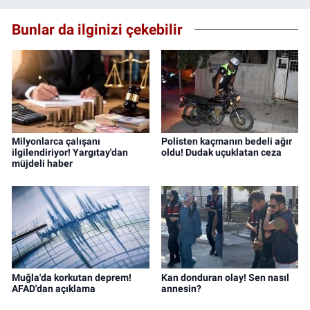
Bunlar da ilginizi çekebilir
Milyonlarca çalışanı
Polisten kaçmanın bedeli ağır
ilgilendiriyor! Yargıtay'dan
oldu! Dudak uçuklatan ceza
müjdeli haber
Muğla'da korkutan deprem!
Kan donduran olay! Sen nasıl
AFAD'dan açıklama
annesin?