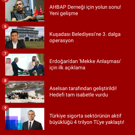
AHBAP Derneği için yolun sonu!
Yeni gelişme
6
Kuşadası Belediyesi'ne 3. dalga
operasyon
7
Erdoğan'dan 'Mekke Anlaşması'
için ilk açıklama
8
Aselsan tarafından geliştirildi!
Hedefi tam isabetle vurdu
9
Türkiye sigorta sektörünün aktif
büyüklüğü 4 trilyon TL'ye yaklaştı!