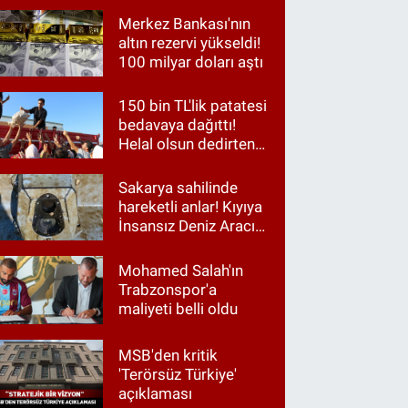
Merkez Bankası'nın
altın rezervi yükseldi!
100 milyar doları aştı
150 bin TL'lik patatesi
bedavaya dağıttı!
Helal olsun dedirten
hareket
Sakarya sahilinde
hareketli anlar! Kıyıya
İnsansız Deniz Aracı
vurdu
Mohamed Salah'ın
Trabzonspor'a
maliyeti belli oldu
MSB'den kritik
'Terörsüz Türkiye'
açıklaması