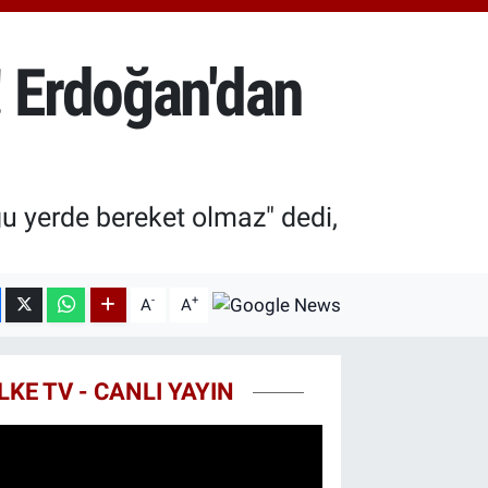
.40
%0.45
T100
99
%70
! Erdoğan'dan
u yerde bereket olmaz" dedi,
-
+
A
A
LKE TV - CANLI YAYIN