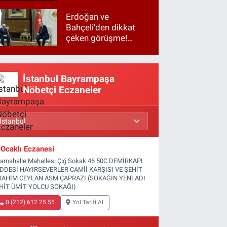
Erdoğan ve
Bahçeli'den dikkat
çeken görüşme!
Basına kapalı
gerçekleşti
İstanbul Bayrampaşa
Nöbetçi Eczaneler
Ocaklı Eczanesi
tamahalle Mahallesi Çığ Sokak 46 50C DEMİRKAPI
DDESİ HAYIRSEVERLER CAMİİ KARŞISI VE ŞEHİT
RAHİM CEYLAN ASM ÇAPRAZI (SOKAĞIN YENİ ADI
HİT ÜMİT YOLCU SOKAĞI)
0 (212) 612 25 55
Yol Tarifi Al