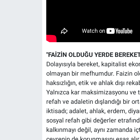
"FAİZİN OLDUĞU YERDE BEREKE
Dolayısıyla bereket, kapitalist e
olmayan bir mefhumdur. Faizin o
haksızlığın, etik ve ahlak dışı re
Yalnızca kar maksimizasyonu ve tü
refah ve adaletin dışlandığı bir 
iktisadı; adalet, ahlak, erdem, diya
sosyal refah gibi değerler etrafı
kalkınmayı değil, aynı zamanda iç
çevrenin de korunmasını esas alır.