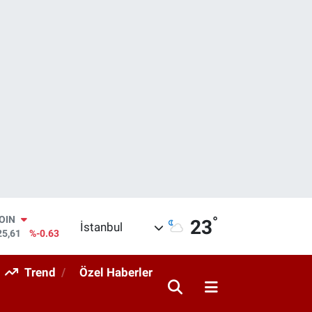
COIN
25,61
%-0.63
°
AR
23
İstanbul
704
%0
O
406
%-0.08
Trend
Özel Haberler
RLİN
143
%0
M ALTIN