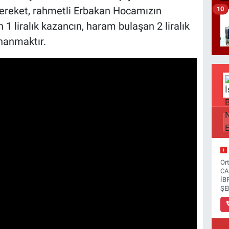
 Bereket, rahmetli Erbakan Hocamızın
10
en 1 liralık kazancın, haram bulaşan 2 liralık
nanmaktır.
Or
CA
İB
ŞE