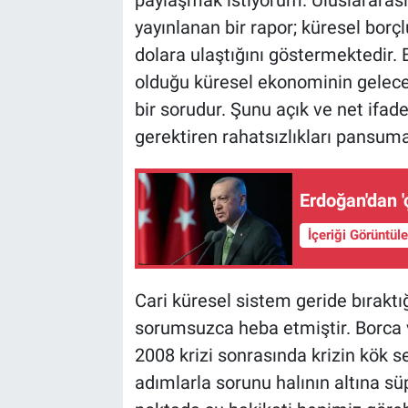
paylaşmak istiyorum. Uluslararası
yayınlanan bir rapor; küresel borç
dolara ulaştığını göstermektedir. 
olduğu küresel ekonominin gelece
bir sorudur. Şunu açık ve net if
gerektiren rahatsızlıkları pansum
Erdoğan'dan '
İçeriği Görüntül
Cari küresel sistem geride bıraktığ
sorumsuzca heba etmiştir. Borca v
2008 krizi sonrasında krizin kök s
adımlarla sorunu halının altına sü