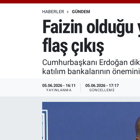
Özel Haberler
Dünya
Haber Arşivi
HABERLER
GÜNDEM
Faizin olduğu
Yazarlar
Medya
flaş çıkış
Özel Haberler
Kadın
Cumhurbaşkanı Erdoğan dikka
katılım bankalarının önemini
Erişim Bilgileri
05.06.2026 - 16:11
05.06.2026 - 17:17
Sağlık
YAYINLANMA
GÜNCELLEME
Teknoloji
Ramazan