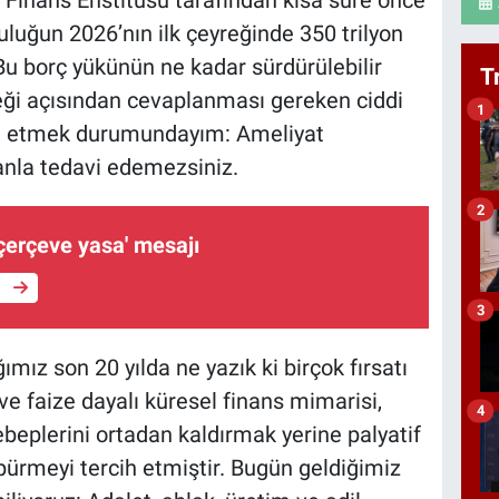
 Finans Enstitüsü tarafından kısa süre önce
luluğun 2026’nın ilk çeyreğinde 350 trilyon
Bu borç yükünün ne kadar sürdürülebilir
T
ği açısından cevaplanması gereken ciddi
1
ade etmek durumundayım: Ameliyat
anla tedavi edemezsiniz.
2
çerçeve yasa' mesajı
e
3
ımız son 20 yılda ne yazık ki birçok fırsatı
e faize dayalı küresel finans mimarisi,
4
ebeplerini ortadan kaldırmak yerine palyatif
pürmeyi tercih etmiştir. Bugün geldiğimiz