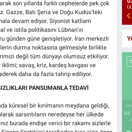
0
larak son yıllarda farklı cephelerde pek çok
z. Gazze, Batı Şeria ve Doğu Kudüs’teki
ala devam ediyor. Siyonist katliam
 ve istila politikasını Lübnan’ın
Y
ru günden güne genişletiyor. İran merkezli
erin durma noktasına gelmesiyle birlikte
rimizi değil tüm dünyayı olumsuz etkiliyor.
iklimi; savaş, kriz, kardeş kavgası ve
giderek daha da fazla tahrip ediliyor.
IZLIKLARI PANSUMANLA TEDAVİ
da küresel bir kırılmanın meydana geldiği,
İMS
04:
larak sarsıntıların neredeyse her ülkede
ınız burada endişe verici bir rakamı sizlerle