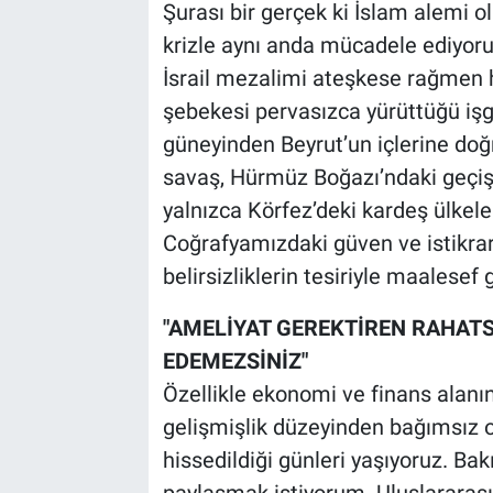
Şurası bir gerçek ki İslam alemi o
krizle aynı anda mücadele ediyoru
İsrail mezalimi ateşkese rağmen h
şebekesi pervasızca yürüttüğü işgal
güneyinden Beyrut’un içlerine doğ
savaş, Hürmüz Boğazı’ndaki geçişl
yalnızca Körfez’deki kardeş ülkele
Coğrafyamızdaki güven ve istikrar 
belirsizliklerin tesiriyle maalesef 
"AMELİYAT GEREKTİREN RAHATS
EDEMEZSİNİZ"
Özellikle ekonomi ve finans alanın
gelişmişlik düzeyinden bağımsız o
hissedildiği günleri yaşıyoruz. Bak