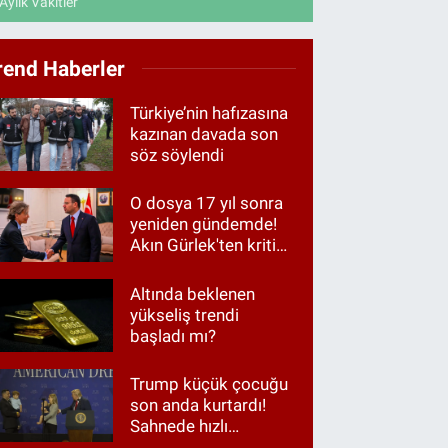
Aylık Vakitler
rend Haberler
Türkiye’nin hafızasına
kazınan davada son
söz söylendi
O dosya 17 yıl sonra
yeniden gündemde!
Akın Gürlek'ten kritik
görüşme
Altında beklenen
yükseliş trendi
başladı mı?
Trump küçük çocuğu
son anda kurtardı!
Sahnede hızlı
müdahale