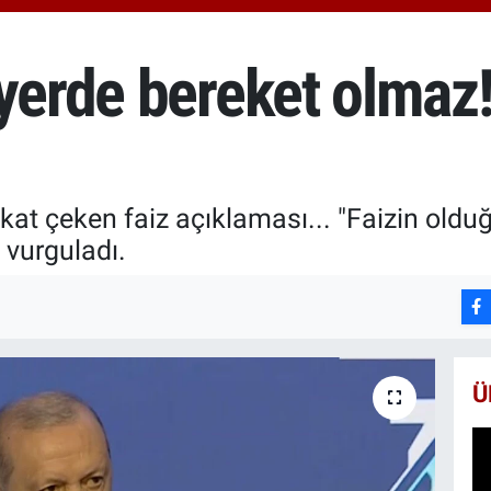
6510
BİS
13.7
 yerde bereket olmaz
t çeken faiz açıklaması... "Faizin olduğ
 vurguladı.
Ü