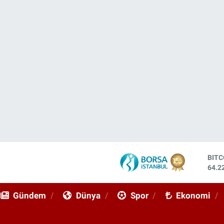
BIT
64.2
DOL
47,6
EUR
55,0
Gündem
Dünya
Spor
Ekonomi
STE
64,2
GRA