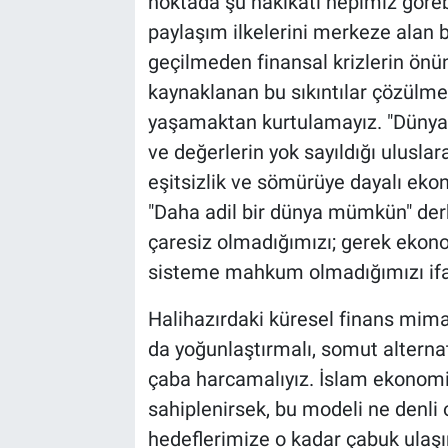
noktada şu hakikati hepimiz görebi
paylaşım ilkelerini merkeze alan b
geçilmeden finansal krizlerin önü
kaynaklanan bu sıkıntılar çözülmed
yaşamaktan kurtulamayız. "Dünya 
ve değerlerin yok sayıldığı ulusla
eşitsizlik ve sömürüye dayalı ekon
"Daha adil bir dünya mümkün" derke
çaresiz olmadığımızı; gerek ekonom
sisteme mahkum olmadığımızı ifa
Halihazırdaki küresel finans mimari
da yoğunlaştırmalı, somut alternat
çaba harcamalıyız. İslam ekonomis
sahiplenirsek, bu modeli ne denli 
hedeflerimize o kadar çabuk ulaşı