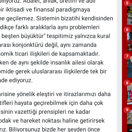
liyoruz: Adalet, ahlak, üretim ve adil
5
ir iktisadi ve finansal paradigmaya
ne geçilemez. Sistemin bizatihi kendisinden
ikçe farklı aralıklarla aynı problemleri
6
beşten büyüktür" tespitimiz yalnızca kural
rarası konjonktürü değil, aynı zamanda
omik ticari ilişkileri de kapsamaktadır.
7
n de aynı şekilde insanlık ailesi olarak
ide gerek uluslararası ilişkilerde tek bir
de ediyoruz.
8
sine yönelik eleştiri ve itirazlarımızı daha
ifleri hayata geçirebilmek için daha çok
9
inin vazettiği prensipleri ne kadar
odak ve hareket noktası haline getirirsek
rız. Biliyorsunuz bizde her şeyden önce