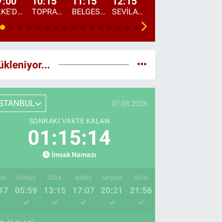
7:00
10:15
11:15
12:15
13:00
13:45
ÜLKE'DE BU SABAH
TOPRAKTAN SOFRAYA
BELGESEL: "ÜLKE'NİN ALIN TERİ"
SEVİLAY SUNGUR İLE ELİMİN BEREKETİ
ÖĞLE AJANSI
ÜLKE'DEN HABE
ükleniyor...
İSTANBUL
07.08.2026
SONRAKI VAKTE KALAN
01:15:13
İmsak Namazı
AK
GÜNEŞ
ÖĞLE
İKINDI
AKŞAM
YATSI
17
05:59
13:15
17:07
20:21
21:56