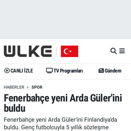
CANLI İZLE
CANLI YAYIN
Nöbetçi Eczaneler
TV Programları
TV Programları
Hava Durumu
Gündem
Gündem
İstanbul Namaz Vakitleri
Dünya
Trend
Trafik Durumu
CANLI İZLE
TV Programları
Gündem
Spor
Yaşam
Süper Lig Puan Durumu ve Fikstür
HABERLER
SPOR
Fenerbahçe yeni Arda Güler'ini
Erişim Bilgileri
Erişim Bilgileri
Erişim Bilgileri
buldu
Ekonomi
Spor
Tüm Manşetler
Fenerbahçe yeni Arda Güler'ini Finlandiya'da
Trend
Ekonomi
Son Dakika Haberleri
buldu. Genç futbolcuyla 5 yıllık sözleşme