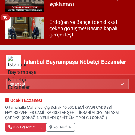
açıklaması
10
Erdoğan ve Bahçeli'den dikkat
çeken görüşme! Basına kapalı
gerçekleşti
İstanbul Bayrampaşa Nöbetçi Eczaneler
Ocaklı Eczanesi
Ortamahalle Mahallesi Çığ Sokak 46 50C DEMİRKAPI CADDESİ
HAYIRSEVERLER CAMİİ KARŞISI VE ŞEHİT İBRAHİM CEYLAN ASM
ÇAPRAZI (SOKAĞIN YENİ ADI ŞEHİT ÜMİT YOLCU SOKAĞI)
0 (212) 612 25 55
Yol Tarifi Al