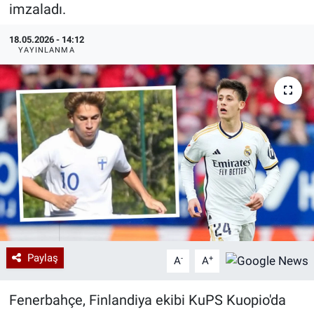
imzaladı.
Özel Haberler
Dünya
Haber Arşivi
18.05.2026 - 14:12
YAYINLANMA
Yazarlar
Medya
Özel Haberler
Kadın
Erişim Bilgileri
Sağlık
Teknoloji
Paylaş
-
+
A
A
Ramazan
Fenerbahçe, Finlandiya ekibi KuPS Kuopio'da