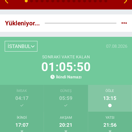
Yükleniyor...
İSTANBUL
07.08.2026
SONRAKI VAKTE KALAN
01:05:49
İkindi Namazı
İMSAK
GÜNEŞ
ÖĞLE
04:17
05:59
13:15
İKINDI
AKŞAM
YATSI
17:07
20:21
21:56