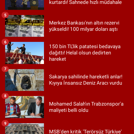
kurtardı! Sahnede hızlı müdahale
5
Merkez Bankası'nın altın rezervi
yükseldi! 100 milyar doları aştı
6
150 bin TL'lik patatesi bedavaya
dağıttı! Helal olsun dedirten
hareket
7
Sakarya sahilinde hareketli anlar!
Kıyıya İnsansız Deniz Aracı vurdu
8
Mohamed Salah'ın Trabzonspor'a
maliyeti belli oldu
9
MSB'den kritik 'Terörsüz Türkiye'