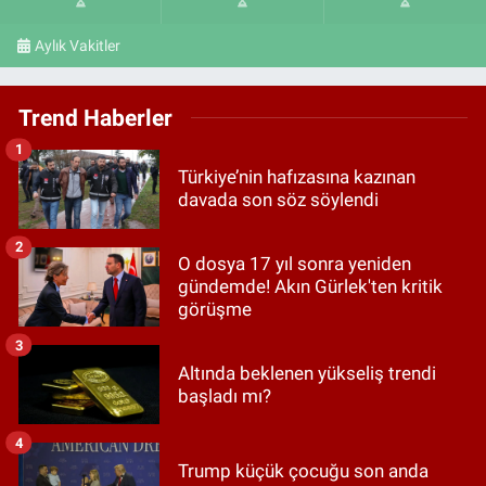
Aylık Vakitler
Trend Haberler
1
Türkiye’nin hafızasına kazınan
davada son söz söylendi
2
O dosya 17 yıl sonra yeniden
gündemde! Akın Gürlek'ten kritik
görüşme
3
Altında beklenen yükseliş trendi
başladı mı?
4
Trump küçük çocuğu son anda