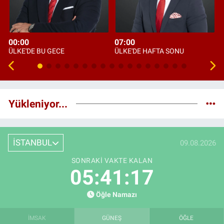
00:00
07:00
ÜLKE'DE BU GECE
ÜLKE'DE HAFTA SONU
Yükleniyor...
İSTANBUL
09.08.2026
SONRAKI VAKTE KALAN
05:41:15
Öğle Namazı
İMSAK
GÜNEŞ
ÖĞLE