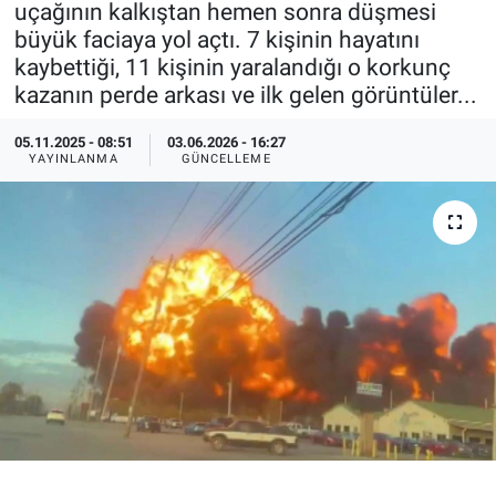
uçağının kalkıştan hemen sonra düşmesi
büyük faciaya yol açtı. 7 kişinin hayatını
Özel Haberler
Dünya
Haber Arşivi
kaybettiği, 11 kişinin yaralandığı o korkunç
kazanın perde arkası ve ilk gelen görüntüler...
Yazarlar
Medya
05.11.2025 - 08:51
03.06.2026 - 16:27
Özel Haberler
YAYINLANMA
GÜNCELLEME
Kadın
Erişim Bilgileri
Sağlık
Teknoloji
Ramazan