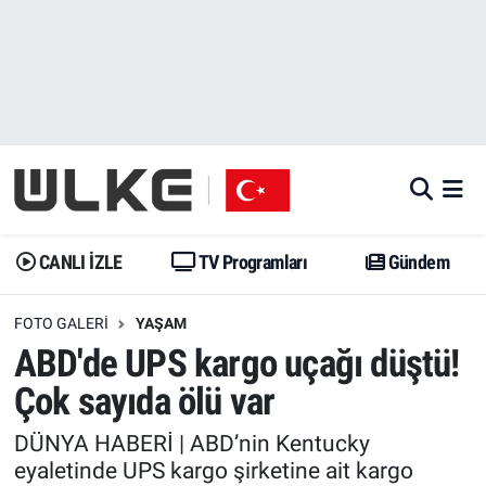
CANLI İZLE
CANLI YAYIN
Nöbetçi Eczaneler
TV Programları
TV Programları
Hava Durumu
Gündem
Gündem
İstanbul Namaz Vakitleri
Dünya
Trend
Trafik Durumu
CANLI İZLE
TV Programları
Gündem
Spor
Yaşam
Süper Lig Puan Durumu ve Fikstür
FOTO GALERI
YAŞAM
ABD'de UPS kargo uçağı düştü!
Erişim Bilgileri
Erişim Bilgileri
Erişim Bilgileri
Çok sayıda ölü var
Ekonomi
Spor
Tüm Manşetler
DÜNYA HABERİ | ABD’nin Kentucky
eyaletinde UPS kargo şirketine ait kargo
Trend
Ekonomi
Son Dakika Haberleri