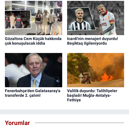
Gözaltına Cem Küçük hakkında
Icardi'nin menajeri duyurdu!
çok konuşulacak iddia
Beşiktaş ilgileniyordu
Fenerbahçe'den Galatasaray'a
Valilik duyurdu: Talihliyeler
transferde 2. çalım!
başladı! Muğla-Antalya-
Fethiye
Yorumlar