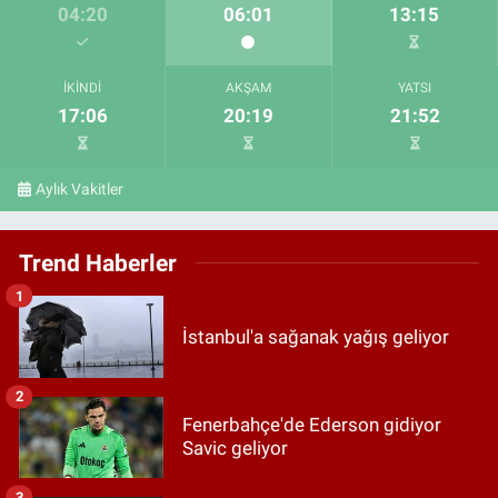
04:20
06:01
13:15
İKINDI
AKŞAM
YATSI
17:06
20:19
21:52
Aylık Vakitler
Trend Haberler
1
İstanbul'a sağanak yağış geliyor
2
Fenerbahçe'de Ederson gidiyor
Savic geliyor
3