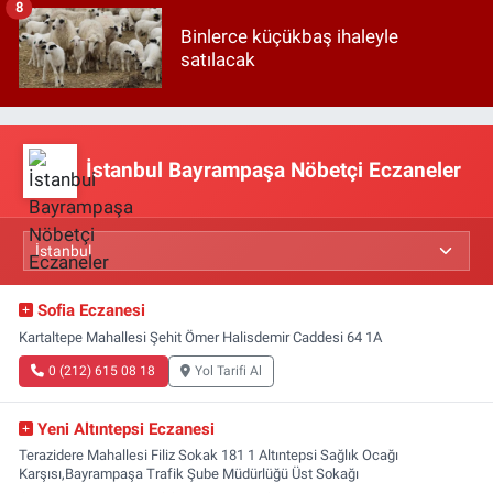
8
Binlerce küçükbaş ihaleyle
satılacak
İstanbul Bayrampaşa Nöbetçi Eczaneler
Sofia Eczanesi
Kartaltepe Mahallesi Şehit Ömer Halisdemir Caddesi 64 1A
0 (212) 615 08 18
Yol Tarifi Al
Yeni Altıntepsi Eczanesi
Terazidere Mahallesi Filiz Sokak 181 1 Altıntepsi Sağlık Ocağı
Karşısı,Bayrampaşa Trafik Şube Müdürlüğü Üst Sokağı