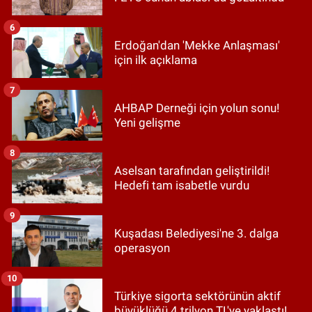
6
Erdoğan'dan 'Mekke Anlaşması'
için ilk açıklama
7
AHBAP Derneği için yolun sonu!
Yeni gelişme
8
Aselsan tarafından geliştirildi!
Hedefi tam isabetle vurdu
9
Kuşadası Belediyesi'ne 3. dalga
operasyon
10
Türkiye sigorta sektörünün aktif
büyüklüğü 4 trilyon TL'ye yaklaştı!