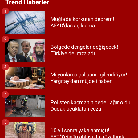
Trend Haberler
1
Muğla'da korkutan deprem!
AFAD'dan açıklama
2
Bölgede dengeler değişecek!
Türkiye de imzaladı
3
Milyonlarca çalışanı ilgilendiriyor!
Yargıtay'dan müjdeli haber
4
Polisten kaçmanın bedeli ağır oldu!
Dudak uçuklatan ceza
5
10 yıl sonra yakalanmıştı!
FETÖ'cünün ablası da gözaltında