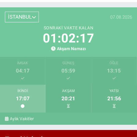
İSTANBUL
07.08.2026
SONRAKI VAKTE KALAN
01:02:16
Akşam Namazı
İMSAK
GÜNEŞ
ÖĞLE
04:17
05:59
13:15
İKINDI
AKŞAM
YATSI
17:07
20:21
21:56
Aylık Vakitler