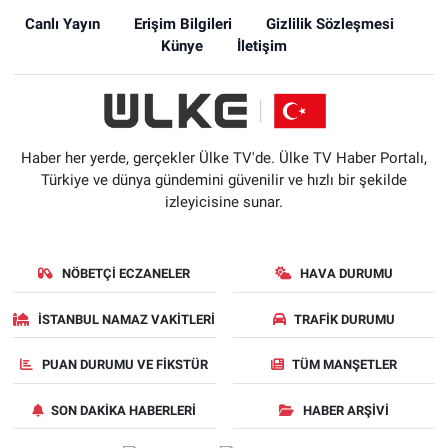
Canlı Yayın
Erişim Bilgileri
Gizlilik Sözleşmesi
Künye
İletişim
Haber her yerde, gerçekler Ülke TV'de. Ülke TV Haber Portalı,
Türkiye ve dünya gündemini güvenilir ve hızlı bir şekilde
izleyicisine sunar.
NÖBETÇI ECZANELER
HAVA DURUMU
İSTANBUL NAMAZ VAKITLERI
TRAFIK DURUMU
PUAN DURUMU VE FIKSTÜR
TÜM MANŞETLER
SON DAKIKA HABERLERI
HABER ARŞIVI