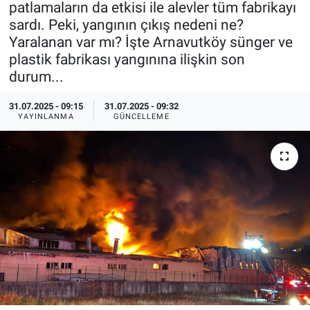
patlamaların da etkisi ile alevler tüm fabrikayı
sardı. Peki, yangının çıkış nedeni ne?
Özel Haberler
Dünya
Haber Arşivi
Yaralanan var mı? İşte Arnavutköy sünger ve
plastik fabrikası yangınına ilişkin son
Yazarlar
Medya
durum...
Özel Haberler
31.07.2025 - 09:15
31.07.2025 - 09:32
YAYINLANMA
GÜNCELLEME
Kadın
Erişim Bilgileri
Sağlık
Teknoloji
Ramazan