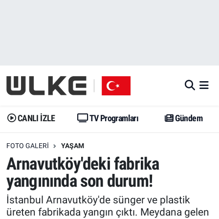
CANLI İZLE
CANLI YAYIN
Nöbetçi Eczaneler
TV Programları
TV Programları
Hava Durumu
Gündem
Gündem
İstanbul Namaz Vakitleri
Dünya
Trend
Trafik Durumu
CANLI İZLE
TV Programları
Gündem
Spor
Yaşam
Süper Lig Puan Durumu ve Fikstür
FOTO GALERI
YAŞAM
Arnavutköy'deki fabrika
Erişim Bilgileri
Erişim Bilgileri
Erişim Bilgileri
yangınında son durum!
Ekonomi
Spor
Tüm Manşetler
İstanbul Arnavutköy'de sünger ve plastik
üreten fabrikada yangın çıktı. Meydana gelen
Trend
Ekonomi
Son Dakika Haberleri