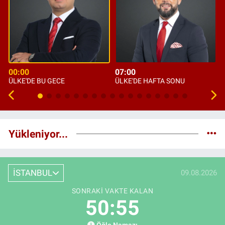
00:00
07:00
ÜLKE'DE BU GECE
ÜLKE'DE HAFTA SONU
Yükleniyor...
İSTANBUL
09.08.2026
SONRAKI VAKTE KALAN
50:53