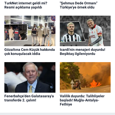
TurkNet internet geldi mi?
"Şehmus Dede Ormanı"
Resmi açıklama yapıldı
Türkiye'ye örnek oldu
Gözaltına Cem Küçük hakkında
Icardi'nin menajeri duyurdu!
çok konuşulacak iddia
Beşiktaş ilgileniyordu
Fenerbahçe'den Galatasaray'a
Valilik duyurdu: Talihliyeler
transferde 2. çalım!
başladı! Muğla-Antalya-
Fethiye