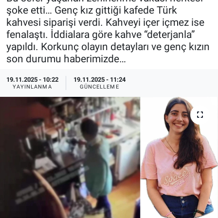
şoke etti… Genç kız gittiği kafede Türk
Özel Haberler
Dünya
Haber Arşivi
kahvesi siparişi verdi. Kahveyi içer içmez ise
fenalaştı. İddialara göre kahve “deterjanla”
Yazarlar
Medya
yapıldı. Korkunç olayın detayları ve genç kızın
son durumu haberimizde…
Özel Haberler
19.11.2025 - 10:22
19.11.2025 - 11:24
YAYINLANMA
GÜNCELLEME
Kadın
Erişim Bilgileri
Sağlık
Teknoloji
Ramazan