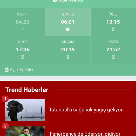
Öğle Namazı
İMSAK
GÜNEŞ
ÖĞLE
04:20
06:01
13:15
İKINDI
AKŞAM
YATSI
17:06
20:19
21:52
Aylık Vakitler
Trend Haberler
1
İstanbul'a sağanak yağış geliyor
2
Fenerbahçe'de Ederson gidiyor