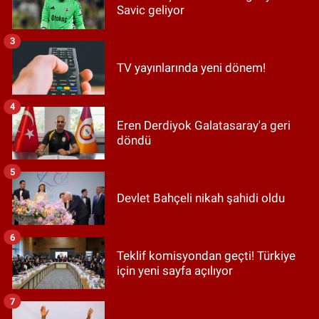
Savic geliyor
3
TV yayınlarında yeni dönem!
4
Eren Derdiyok Galatasaray'a geri
döndü
5
Devlet Bahçeli nikah şahidi oldu
6
Teklif komisyondan geçti! Türkiye
için yeni sayfa açılıyor
7