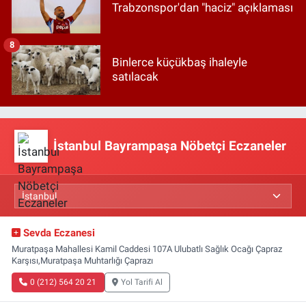
Trabzonspor'dan "haciz" açıklaması
8
Binlerce küçükbaş ihaleyle
satılacak
İstanbul Bayrampaşa Nöbetçi Eczaneler
Sevda Eczanesi
Muratpaşa Mahallesi Kamil Caddesi 107A Ulubatlı Sağlık Ocağı Çapraz
Karşısı,Muratpaşa Muhtarlığı Çaprazı
0 (212) 564 20 21
Yol Tarifi Al