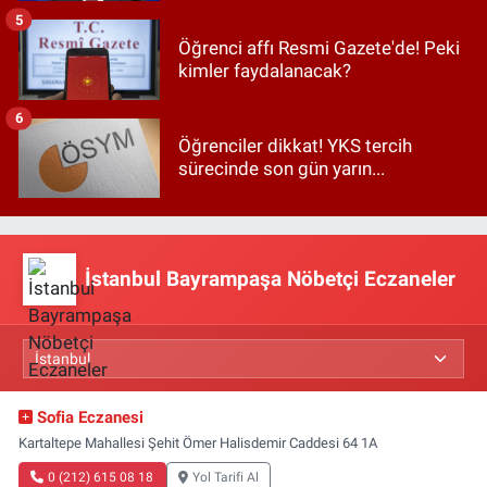
5
Öğrenci affı Resmi Gazete'de! Peki
kimler faydalanacak?
6
Öğrenciler dikkat! YKS tercih
sürecinde son gün yarın...
İstanbul Bayrampaşa Nöbetçi Eczaneler
Sofia Eczanesi
Kartaltepe Mahallesi Şehit Ömer Halisdemir Caddesi 64 1A
0 (212) 615 08 18
Yol Tarifi Al