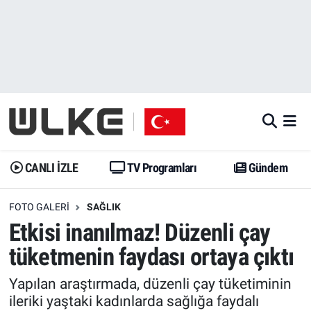
CANLI İZLE
CANLI YAYIN
Nöbetçi Eczaneler
TV Programları
TV Programları
Hava Durumu
Gündem
Gündem
İstanbul Namaz Vakitleri
Dünya
Trend
Trafik Durumu
CANLI İZLE
TV Programları
Gündem
Spor
Yaşam
Süper Lig Puan Durumu ve Fikstür
FOTO GALERI
SAĞLIK
Etkisi inanılmaz! Düzenli çay
Erişim Bilgileri
Erişim Bilgileri
Erişim Bilgileri
tüketmenin faydası ortaya çıktı
Ekonomi
Spor
Tüm Manşetler
Yapılan araştırmada, düzenli çay tüketiminin
ileriki yaştaki kadınlarda sağlığa faydalı
Trend
Ekonomi
Son Dakika Haberleri