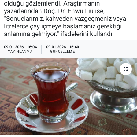
olduğu gözlemlendi. Araştırmanın
yazarlarından Doç. Dr. Enwu Liu ise,
Özel Haberler
Dünya
Haber Arşivi
"Sonuçlarımız, kahveden vazgeçmeniz veya
litrelerce çay içmeye başlamanız gerektiği
Yazarlar
Medya
anlamına gelmiyor." ifadelerini kullandı.
Özel Haberler
09.01.2026 - 16:04
09.01.2026 - 16:40
YAYINLANMA
GÜNCELLEME
Kadın
Erişim Bilgileri
Sağlık
Teknoloji
Ramazan