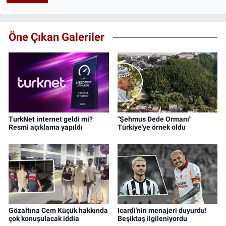
Öne Çıkan Galeriler
TurkNet internet geldi mi?
"Şehmus Dede Ormanı"
Resmi açıklama yapıldı
Türkiye'ye örnek oldu
Gözaltına Cem Küçük hakkında
Icardi'nin menajeri duyurdu!
çok konuşulacak iddia
Beşiktaş ilgileniyordu