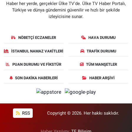
Haber her yerde, gerçekler Ülke TV'de. Ülke TV Haber Portalı,
Türkiye ve dünya gündemini güvenilir ve hızlı bir şekilde
izleyicisine sunar.
NÖBETÇI ECZANELER
HAVA DURUMU
İSTANBUL NAMAZ VAKITLERI
TRAFIK DURUMU
PUAN DURUMU VE FIKSTÜR
TÜM MANŞETLER
SON DAKIKA HABERLERI
HABER ARŞIVI
RSS
Copyright © 2026. Her hakkı saklıdır.
Haber Yazılımı:
TE Bilişim