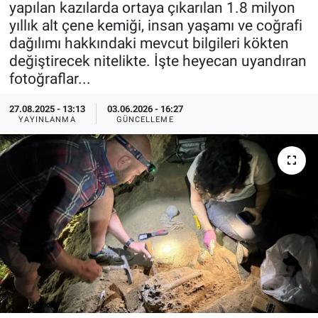
yapılan kazılarda ortaya çıkarılan 1.8 milyon
yıllık alt çene kemiği, insan yaşamı ve coğrafi
Özel Haberler
Dünya
Haber Arşivi
dağılımı hakkındaki mevcut bilgileri kökten
değiştirecek nitelikte. İşte heyecan uyandıran
Yazarlar
Medya
fotoğraflar...
Özel Haberler
27.08.2025 - 13:13
03.06.2026 - 16:27
YAYINLANMA
GÜNCELLEME
Kadın
Erişim Bilgileri
Sağlık
Teknoloji
Ramazan