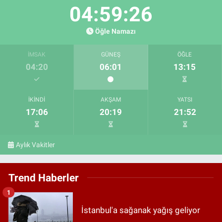
04:59:25
Öğle Namazı
İMSAK
GÜNEŞ
ÖĞLE
04:20
06:01
13:15
İKINDI
AKŞAM
YATSI
17:06
20:19
21:52
Aylık Vakitler
Trend Haberler
1
İstanbul'a sağanak yağış geliyor