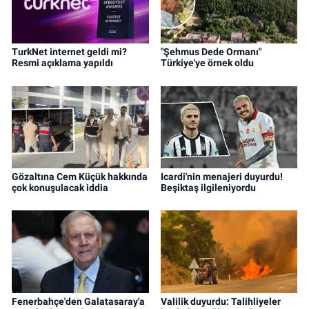
TurkNet internet geldi mi?
"Şehmus Dede Ormanı"
Resmi açıklama yapıldı
Türkiye'ye örnek oldu
Gözaltına Cem Küçük hakkında
Icardi'nin menajeri duyurdu!
çok konuşulacak iddia
Beşiktaş ilgileniyordu
Fenerbahçe'den Galatasaray'a
Valilik duyurdu: Talihliyeler