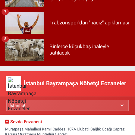
7
Trabzonspor'dan "haciz" açıklaması
8
Binlerce küçükbaş ihaleyle
satılacak
İstanbul Bayrampaşa Nöbetçi Eczaneler
Sevda Eczanesi
Muratpaşa Mahallesi Kamil Caddesi 107A Ulubatlı Sağlık Ocağı Çapraz
Karşısı,Muratpaşa Muhtarlığı Çaprazı