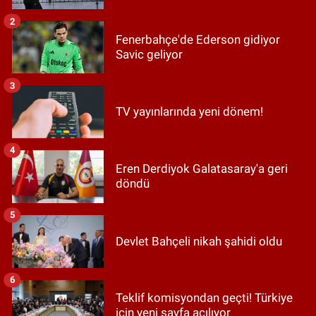
2
Fenerbahçe'de Ederson gidiyor
Savic geliyor
3
TV yayınlarında yeni dönem!
4
Eren Derdiyok Galatasaray'a geri
döndü
5
Devlet Bahçeli nikah şahidi oldu
6
Teklif komisyondan geçti! Türkiye
için yeni sayfa açılıyor