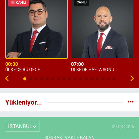
CANLI
CANLI
00:00
07:00
ÜLKE'DE BU GECE
ÜLKE'DE HAFTA SONU
Yükleniyor...
İSTANBUL
09.08.2026
SONRAKI VAKTE KALAN