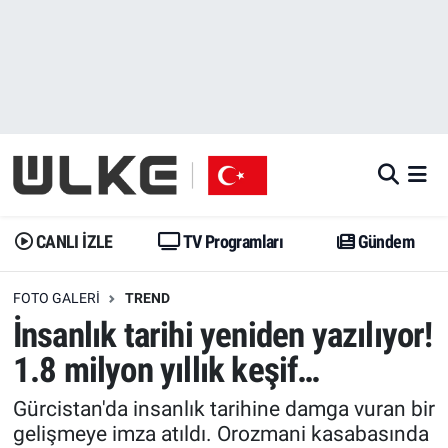
CANLI İZLE
CANLI YAYIN
Nöbetçi Eczaneler
TV Programları
TV Programları
Hava Durumu
Gündem
Gündem
İstanbul Namaz Vakitleri
Dünya
Trend
Trafik Durumu
CANLI İZLE
TV Programları
Gündem
Spor
Yaşam
Süper Lig Puan Durumu ve Fikstür
FOTO GALERI
TREND
İnsanlık tarihi yeniden yazılıyor!
Erişim Bilgileri
Erişim Bilgileri
Erişim Bilgileri
1.8 milyon yıllık keşif…
Ekonomi
Spor
Tüm Manşetler
Gürcistan'da insanlık tarihine damga vuran bir
gelişmeye imza atıldı. Orozmani kasabasında
Trend
Ekonomi
Son Dakika Haberleri