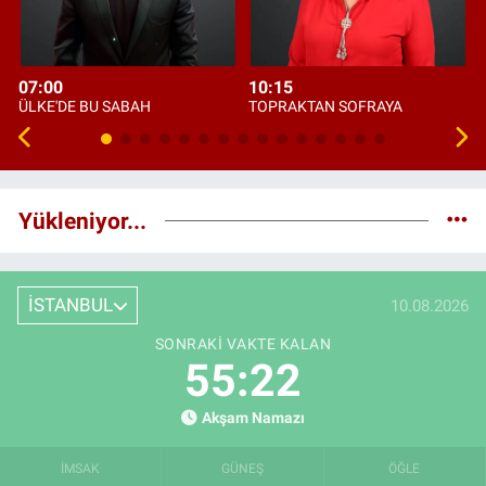
07:00
10:15
ÜLKE'DE BU SABAH
TOPRAKTAN SOFRAYA
Yükleniyor...
İSTANBUL
10.08.2026
SONRAKI VAKTE KALAN
55:19
Akşam Namazı
İMSAK
GÜNEŞ
ÖĞLE