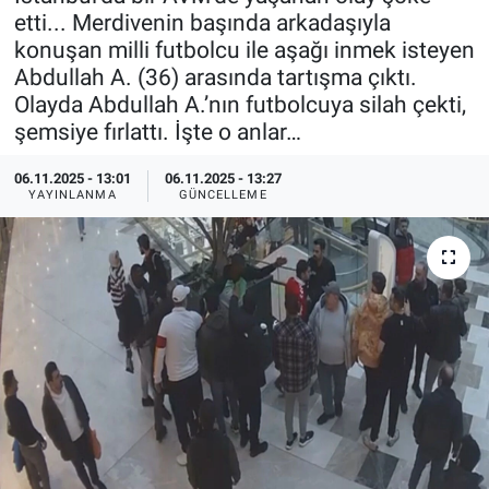
etti... Merdivenin başında arkadaşıyla
Özel Haberler
Dünya
Haber Arşivi
konuşan milli futbolcu ile aşağı inmek isteyen
Abdullah A. (36) arasında tartışma çıktı.
Yazarlar
Medya
Olayda Abdullah A.’nın futbolcuya silah çekti,
şemsiye fırlattı. İşte o anlar…
Özel Haberler
06.11.2025 - 13:01
06.11.2025 - 13:27
YAYINLANMA
GÜNCELLEME
Kadın
Erişim Bilgileri
Sağlık
Teknoloji
Ramazan