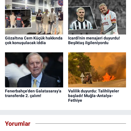
Gözaltına Cem Küçük hakkında
Icardi'nin menajeri duyurdu!
çok konuşulacak iddia
Beşiktaş ilgileniyordu
Fenerbahçe'den Galatasaray'a
Valilik duyurdu: Talihliyeler
transferde 2. çalım!
başladı! Muğla-Antalya-
Fethiye
Yorumlar