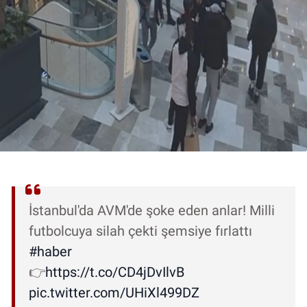
İstanbul'da AVM'de şoke eden anlar! Milli
futbolcuya silah çekti şemsiye fırlattı
#haber
👉
https://t.co/CD4jDvIlvB
pic.twitter.com/UHiXl499DZ