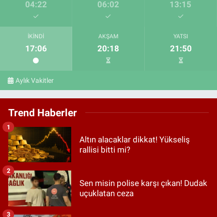
04:22
06:02
13:15
İKINDI
AKŞAM
YATSI
17:06
20:18
21:50
Aylık Vakitler
Trend Haberler
1
Altın alacaklar dikkat! Yükseliş
rallisi bitti mi?
2
Sen misin polise karşı çıkan! Dudak
uçuklatan ceza
3