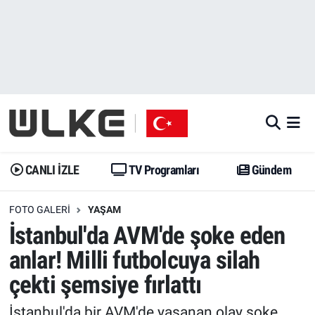
CANLI İZLE
CANLI YAYIN
Nöbetçi Eczaneler
TV Programları
TV Programları
Hava Durumu
Gündem
Gündem
İstanbul Namaz Vakitleri
Dünya
Trend
Trafik Durumu
CANLI İZLE
TV Programları
Gündem
Spor
Yaşam
Süper Lig Puan Durumu ve Fikstür
FOTO GALERI
YAŞAM
İstanbul'da AVM'de şoke eden
Erişim Bilgileri
Erişim Bilgileri
Erişim Bilgileri
anlar! Milli futbolcuya silah
Ekonomi
Spor
Tüm Manşetler
çekti şemsiye fırlattı
Trend
Ekonomi
Son Dakika Haberleri
İstanbul'da bir AVM'de yaşanan olay şoke