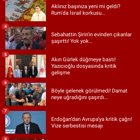
Aklınız başınıza yeni mi geldi?
Rum'da İsrail korkusu...
4
Sebahattin Şirin'in evinden çıkanlar
şaşırttı! Yok yok...
5
Akın Gürlek düğmeye bastı!
Yazıcıoğlu dosyasında kritik
gelişme
6
Böyle gelenek görülmedi! Damat
neye uğradığını şaşırdı...
7
Erdoğan’dan Avrupa’ya kritik çağrı!
Vize serbestisi mesajı
8