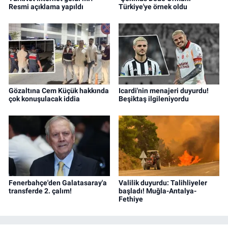
Resmi açıklama yapıldı
Türkiye'ye örnek oldu
Gözaltına Cem Küçük hakkında
Icardi'nin menajeri duyurdu!
çok konuşulacak iddia
Beşiktaş ilgileniyordu
Fenerbahçe'den Galatasaray'a
Valilik duyurdu: Talihliyeler
transferde 2. çalım!
başladı! Muğla-Antalya-
Fethiye