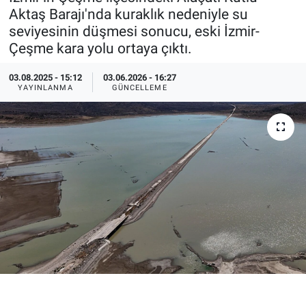
Aktaş Barajı'nda kuraklık nedeniyle su
Özel Haberler
Dünya
Haber Arşivi
seviyesinin düşmesi sonucu, eski İzmir-
Çeşme kara yolu ortaya çıktı.
Yazarlar
Medya
03.08.2025 - 15:12
03.06.2026 - 16:27
YAYINLANMA
GÜNCELLEME
Özel Haberler
Kadın
Erişim Bilgileri
Sağlık
Teknoloji
Ramazan