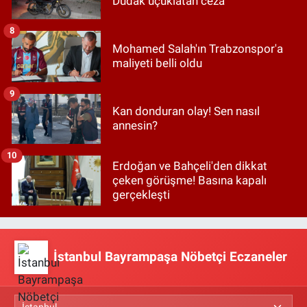
Dudak uçuklatan ceza
8
Mohamed Salah'ın Trabzonspor'a
maliyeti belli oldu
9
Kan donduran olay! Sen nasıl
annesin?
10
Erdoğan ve Bahçeli'den dikkat
çeken görüşme! Basına kapalı
gerçekleşti
İstanbul Bayrampaşa Nöbetçi Eczaneler