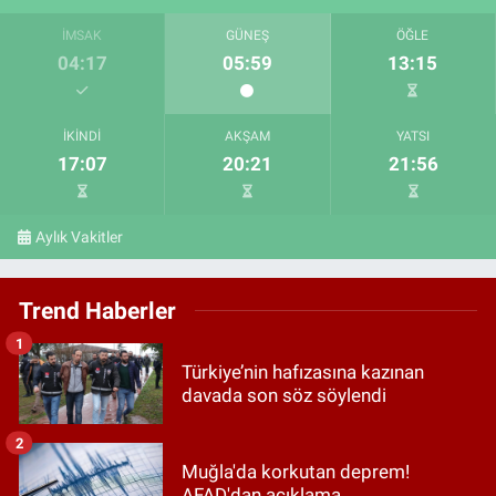
İMSAK
GÜNEŞ
ÖĞLE
04:17
05:59
13:15
İKINDI
AKŞAM
YATSI
17:07
20:21
21:56
Aylık Vakitler
Trend Haberler
1
Türkiye’nin hafızasına kazınan
davada son söz söylendi
2
Muğla'da korkutan deprem!
AFAD'dan açıklama