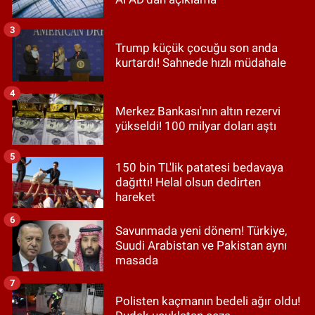
3
Trump küçük çocuğu son anda
kurtardı! Sahnede hızlı müdahale
4
Merkez Bankası'nın altın rezervi
yükseldi! 100 milyar doları aştı
5
150 bin TL'lik patatesi bedavaya
dağıttı! Helal olsun dedirten
hareket
6
Savunmada yeni dönem! Türkiye,
Suudi Arabistan ve Pakistan aynı
masada
7
Polisten kaçmanın bedeli ağır oldu!