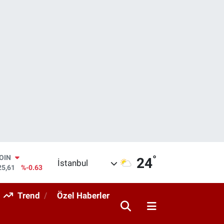
°
AR
24
İstanbul
143
%0.16
O
317
%-0.02
Trend
Özel Haberler
RLİN
463
%0.07
M ALTIN