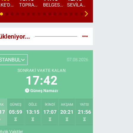
ÜLKE'DE BU SABAH
TOPRAKTAN SOFRAYA
BELGESEL: "ÜLKE'NİN ALIN TERİ"
SEVİLAY SUNGUR İLE ELİMİN BEREKETİ
ÖĞLE AJANSI
ÜLKE'DEN HABE
ükleniyor...
İSTANBUL
07.08.2026
SONRAKI VAKTE KALAN
17:40
Güneş Namazı
AK
GÜNEŞ
ÖĞLE
İKINDI
AKŞAM
YATSI
17
05:59
13:15
17:07
20:21
21:56
Aylık Vakitler