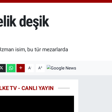
.40
%0.45
T100
99
%70
elik deşik
COIN
25,61
%-0.63
. Uzman isim, bu tür mezarlarda
-
+
A
A
LKE TV - CANLI YAYIN