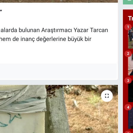
”
T
1
amalarda bulunan Araştırmacı Yazar Tarcan
 hem de inanç değerlerine büyük bir
2
3
4