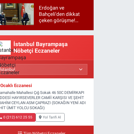
Erdoğan ve
Bahçeli'den dikkat
çeken görüşme!
Basına kapalı
gerçekleşti
İstanbul Bayrampaşa
Nöbetçi Eczaneler
Ocaklı Eczanesi
tamahalle Mahallesi Çığ Sokak 46 50C DEMİRKAPI
DDESİ HAYIRSEVERLER CAMİİ KARŞISI VE ŞEHİT
RAHİM CEYLAN ASM ÇAPRAZI (SOKAĞIN YENİ ADI
HİT ÜMİT YOLCU SOKAĞI)
0 (212) 612 25 55
Yol Tarifi Al
Tüm Nöbetçi Eczaneler