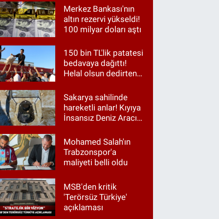
Merkez Bankası'nın
altın rezervi yükseldi!
100 milyar doları aştı
150 bin TL'lik patatesi
bedavaya dağıttı!
Helal olsun dedirten
hareket
Sakarya sahilinde
hareketli anlar! Kıyıya
İnsansız Deniz Aracı
vurdu
Mohamed Salah'ın
Trabzonspor'a
maliyeti belli oldu
MSB'den kritik
'Terörsüz Türkiye'
açıklaması