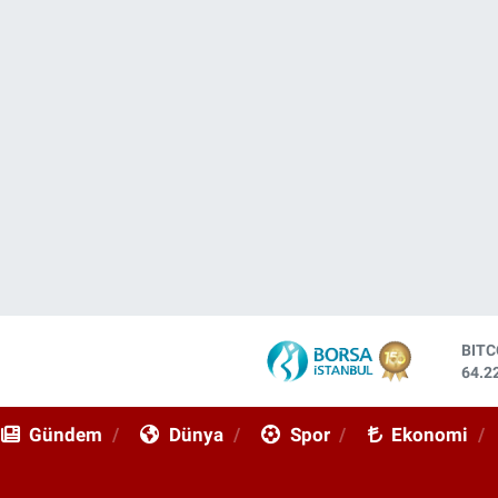
DOL
47,7
EUR
55,0
Gündem
Dünya
Spor
Ekonomi
STE
64,2
GRA