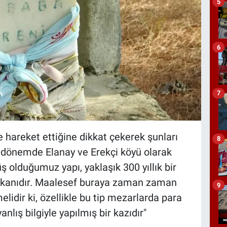
5
6
7
le hareket ettiğine dikkat çekerek şunları
8
 dönemde Elanay ve Erekçi köyü olarak
 olduğumuz yapı, yaklaşık 300 yıllık bir
ekanıdır. Maalesef buraya zaman zaman
9
elidir ki, özellikle bu tip mezarlarda para
lış bilgiyle yapılmış bir kazıdır"