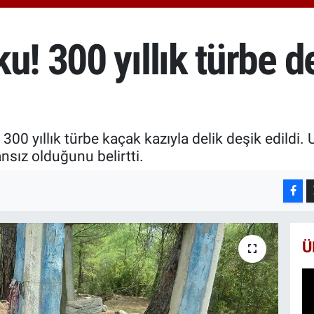
6510
BİS
13.7
u! 300 yıllık türbe d
BIT
64.2
 300 yıllık türbe kaçak kazıyla delik deşik edildi
nsız olduğunu belirtti.
Ü