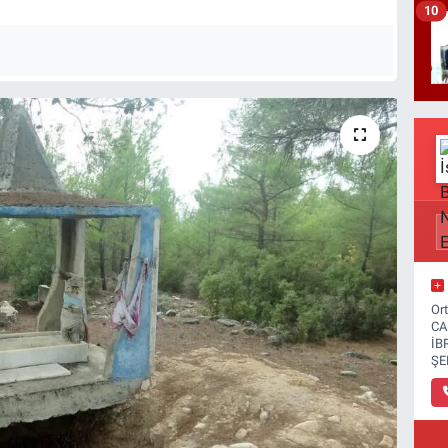
10
Or
CA
İB
ŞE