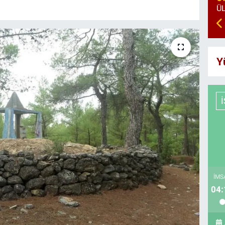
Y
İMS
04: