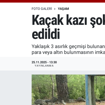
Özel Haberler
Dünya
Haber Arşivi
FOTO GALERI
YAŞAM
Kaçak kazı şok
Yazarlar
Medya
edildi
Özel Haberler
Kadın
Yaklaşık 3 asırlık geçmişi bulunan
para veya altın bulunmasının imka
Erişim Bilgileri
25.11.2025 - 13:30
YAYINLANMA
Sağlık
Teknoloji
Ramazan