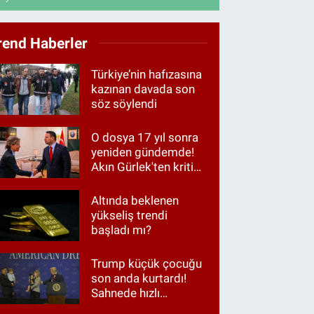
rend Haberler
Türkiye’nin hafızasına
kazınan davada son
söz söylendi
O dosya 17 yıl sonra
yeniden gündemde!
Akın Gürlek'ten kritik
görüşme
Altında beklenen
yükseliş trendi
başladı mı?
Trump küçük çocuğu
son anda kurtardı!
Sahnede hızlı
müdahale