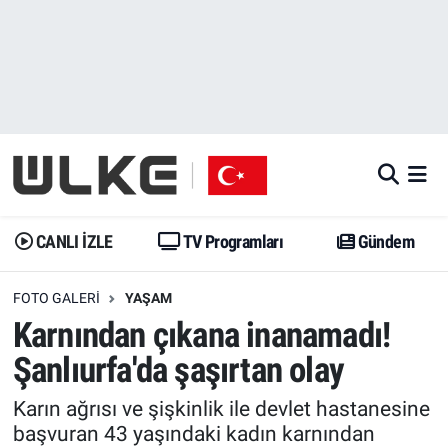
CANLI İZLE
CANLI YAYIN
Nöbetçi Eczaneler
TV Programları
TV Programları
Hava Durumu
Gündem
Gündem
İstanbul Namaz Vakitleri
Dünya
Trend
Trafik Durumu
CANLI İZLE
TV Programları
Gündem
Spor
Yaşam
Süper Lig Puan Durumu ve Fikstür
FOTO GALERI
YAŞAM
Karnından çıkana inanamadı!
Erişim Bilgileri
Erişim Bilgileri
Erişim Bilgileri
Şanlıurfa'da şaşırtan olay
Ekonomi
Spor
Tüm Manşetler
Karın ağrısı ve şişkinlik ile devlet hastanesine
başvuran 43 yaşındaki kadın karnından
Trend
Ekonomi
Son Dakika Haberleri