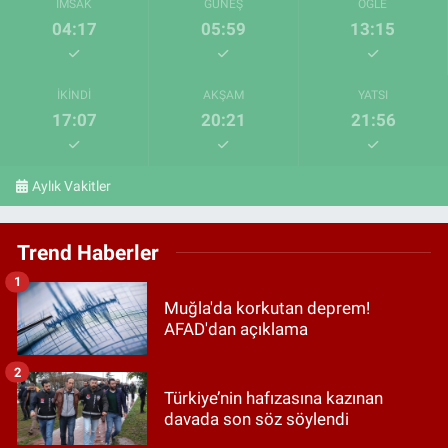
İMSAK
GÜNEŞ
ÖĞLE
04:17
05:59
13:15
İKINDI
AKŞAM
YATSI
17:07
20:21
21:56
Aylık Vakitler
Trend Haberler
1
Muğla'da korkutan deprem!
AFAD'dan açıklama
2
Türkiye’nin hafızasına kazınan
davada son söz söylendi