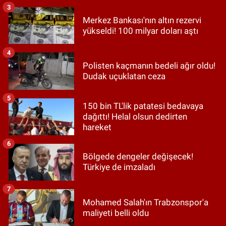
3
Merkez Bankası'nın altın rezervi
yükseldi! 100 milyar doları aştı
4
Polisten kaçmanın bedeli ağır oldu!
Dudak uçuklatan ceza
5
150 bin TL'lik patatesi bedavaya
dağıttı! Helal olsun dedirten
hareket
6
Bölgede dengeler değişecek!
Türkiye de imzaladı
7
Mohamed Salah'ın Trabzonspor'a
maliyeti belli oldu