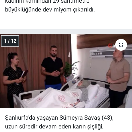
kadının karnından 29 santimetre
büyüklüğünde dev miyom çıkarıldı.
1 / 12
Şanlıurfa'da yaşayan Sümeyra Savaş (43),
uzun süredir devam eden karın şişliği,