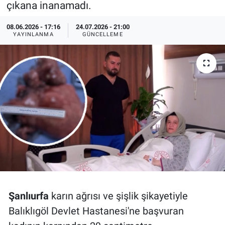
çıkana inanamadı.
Özel Haberler
Dünya
Haber Arşivi
08.06.2026 - 17:16
24.07.2026 - 21:00
YAYINLANMA
GÜNCELLEME
Yazarlar
Medya
Özel Haberler
Kadın
Erişim Bilgileri
Sağlık
Teknoloji
Şanlıurfa
karın ağrısı ve şişlik şikayetiyle
Ramazan
Balıklıgöl Devlet Hastanesi'ne başvuran