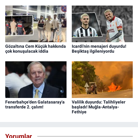
Gözaltına Cem Küçük hakkında
Icardi'nin menajeri duyurdu!
çok konuşulacak iddia
Beşiktaş ilgileniyordu
Fenerbahçe'den Galatasaray'a
Valilik duyurdu: Talihliyeler
transferde 2. çalım!
başladı! Muğla-Antalya-
Fethiye
Yorumlar