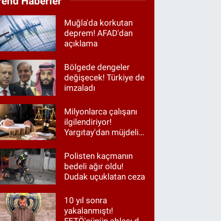
rend Haberler
Muğla'da korkutan
deprem! AFAD'dan
açıklama
Bölgede dengeler
değişecek! Türkiye de
imzaladı
Milyonlarca çalışanı
ilgilendiriyor!
Yargıtay'dan müjdeli
haber
Polisten kaçmanın
bedeli ağır oldu!
Dudak uçuklatan ceza
10 yıl sonra
yakalanmıştı!