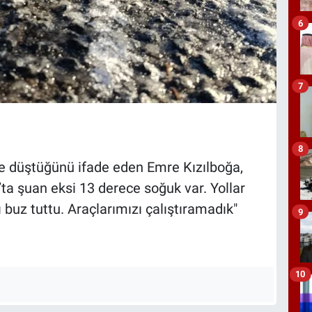
6
7
8
ye düştüğünü ifade eden Emre Kızılboğa,
ta şuan eksi 13 derece soğuk var. Yollar
 buz tuttu. Araçlarımızı çalıştıramadık"
9
10