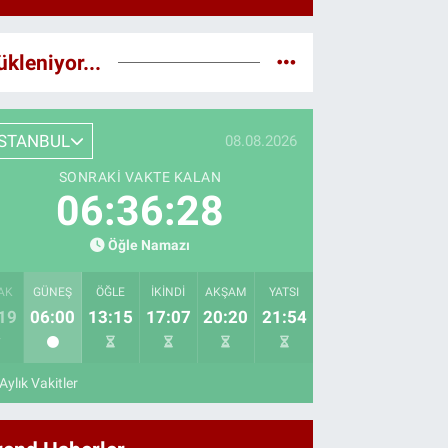
ükleniyor...
İSTANBUL
08.08.2026
SONRAKI VAKTE KALAN
06:36:26
Öğle Namazı
AK
GÜNEŞ
ÖĞLE
İKINDI
AKŞAM
YATSI
19
06:00
13:15
17:07
20:20
21:54
Aylık Vakitler