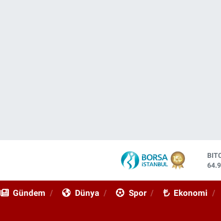
DO
47,
EU
55,
Gündem
Dünya
Spor
Ekonomi
STE
64,
GRA