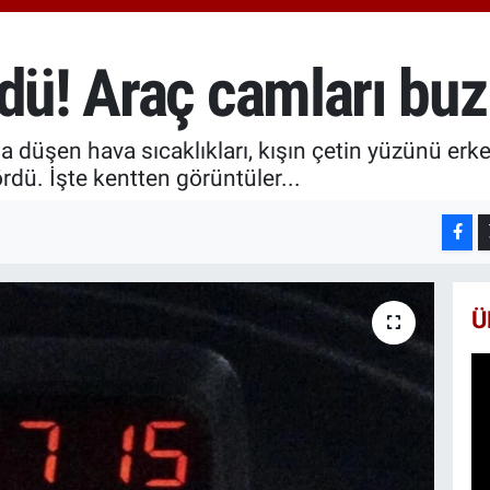
666
BİS
13.
dü! Araç camları buz
BIT
64.
a düşen hava sıcaklıkları, kışın çetin yüzünü erk
dü. İşte kentten görüntüler...
Ü