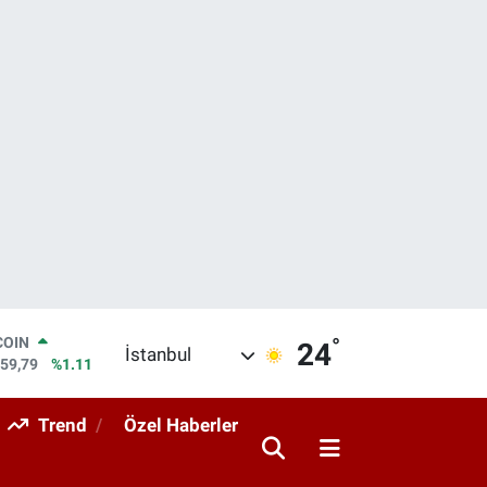
°
LAR
24
İstanbul
7436
%0.18
RO
2510
%0.32
Trend
Özel Haberler
RLİN
4811
%0.38
M ALTIN