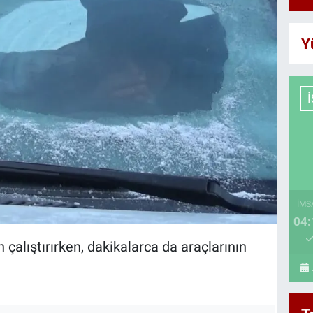
Y
İMS
04:
 çalıştırırken, dakikalarca da araçlarının