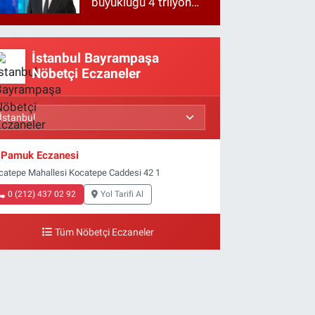
büyüklüğü 4 trilyon
TL'ye yaklaştı!
İstanbul Bayrampaşa
Nöbetçi Eczaneler
Pamuk Eczanesi
catepe Mahallesi Kocatepe Caddesi 42 1
0 (212) 437 02 92
Yol Tarifi Al
Tüm Nöbetçi Eczaneler