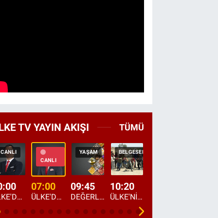
LKE TV YAYIN AKIŞI
TÜMÜ
CANLI
YAŞAM
BELGESEL
TEKRAR
HABER
CANLI
0:00
07:00
09:45
10:20
11:15
12:20
ÜLKE'DE BU GECE
ÜLKE'DE HAFTA SONU
DEĞERLERİN DAVETİ
ÜLKE'NİN ÇOCUKLARI
YOL HİKAYESİ
DÜNYANIN GÜNDE