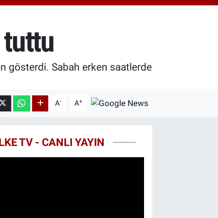
0.55
%0.03
T100
779
%-14
 tuttu
COIN
959,79
%1.11
en gösterdi. Sabah erken saatlerde
-
+
A
A
LKE TV - CANLI YAYIN