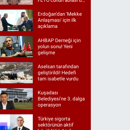
FETÖ'cünün ablası da
gözaltında
Erdoğan'dan 'Mekke
Anlaşması' için ilk
açıklama
AHBAP Derneği için
yolun sonu! Yeni
gelişme
Aselsan tarafından
geliştirildi! Hedefi
tam isabetle vurdu
Kuşadası
Belediyesi'ne 3. dalga
operasyon
Türkiye sigorta
sektörünün aktif