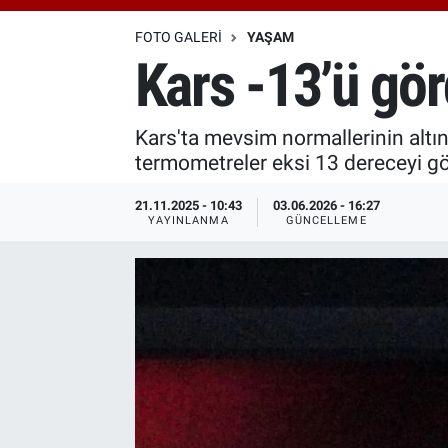
Özel Haberler
Dünya
Haber Arşivi
FOTO GALERI
YAŞAM
Kars -13’ü gör
Yazarlar
Medya
Kars'ta mevsim normallerinin altın
Özel Haberler
termometreler eksi 13 dereceyi gör
Kadın
21.11.2025 - 10:43
03.06.2026 - 16:27
YAYINLANMA
GÜNCELLEME
Erişim Bilgileri
Sağlık
Teknoloji
Ramazan