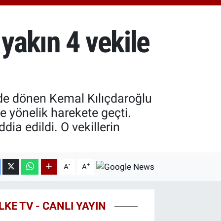
.81
%1.44
T100
87
%64
yakın 4 vekile
COIN
60,53
%-0.76
nde dönen Kemal Kılıçdaroğlu
re yönelik harekete geçti.
dia edildi. O vekillerin
-
+
A
A
LKE TV - CANLI YAYIN