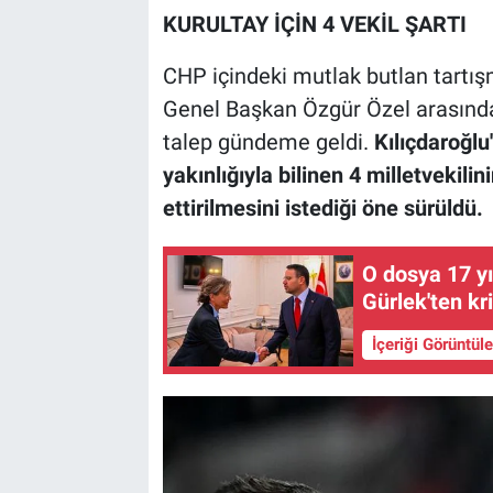
KURULTAY İÇİN 4 VEKİL ŞARTI
CHP içindeki mutlak butlan tartış
Genel Başkan Özgür Özel arasında
talep gündeme geldi.
Kılıçdaroğlu'
yakınlığıyla bilinen 4 milletvekilin
ettirilmesini istediği öne sürüldü.
O dosya 17 y
Gürlek'ten kr
İçeriği Görüntül