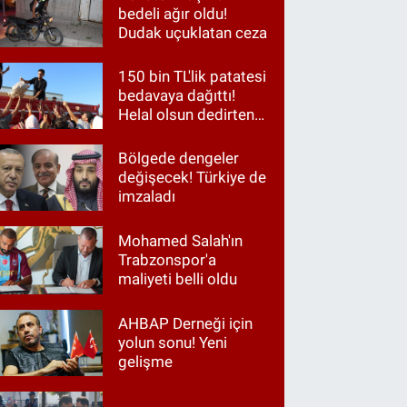
bedeli ağır oldu!
Dudak uçuklatan ceza
150 bin TL'lik patatesi
bedavaya dağıttı!
Helal olsun dedirten
hareket
Bölgede dengeler
değişecek! Türkiye de
imzaladı
Mohamed Salah'ın
Trabzonspor'a
maliyeti belli oldu
AHBAP Derneği için
yolun sonu! Yeni
gelişme