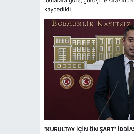
iddialara göre, görüşme sırasında Öz
kaydedildi.
"KURULTAY İÇİN ÖN ŞART" İDDİA