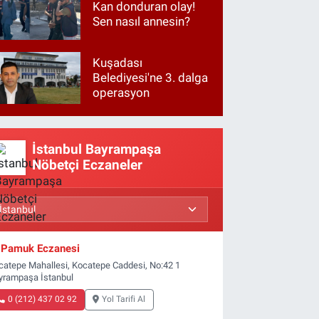
Kan donduran olay!
Sen nasıl annesin?
Kuşadası
Belediyesi'ne 3. dalga
operasyon
İstanbul Bayrampaşa
Nöbetçi Eczaneler
Pamuk Eczanesi
catepe Mahallesi, Kocatepe Caddesi, No:42 1
yrampaşa İstanbul
0 (212) 437 02 92
Yol Tarifi Al