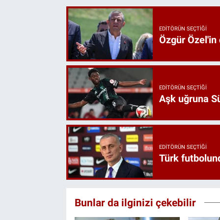
EDITÖRÜN SEÇTIĞI
Özgür Özel'in
EDITÖRÜN SEÇTIĞI
Aşk uğruna Süp
EDITÖRÜN SEÇTIĞI
Türk futbolund
Bunlar da ilginizi çekebilir