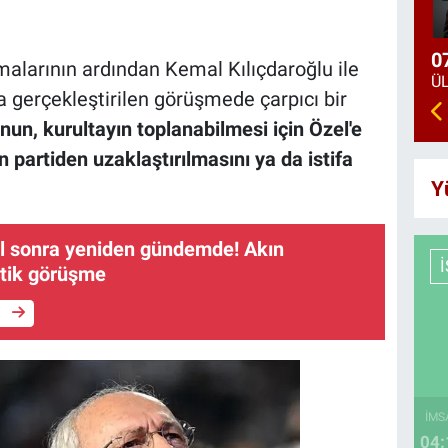
0
malarının ardından Kemal Kılıçdaroğlu ile
 gerçekleştirilen görüşmede çarpıcı bir
nun, kurultayın toplanabilmesi için Özel'e
in partiden uzaklaştırılmasını ya da istifa
Y
ıl sonra yeniden gündemde! Akın
itik görüşme
e
İMS
04: