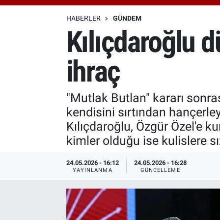
Özel Haberler
Dünya
Haber Arşivi
HABERLER
GÜNDEM
Kılıçdaroğlu d
Yazarlar
Medya
ihraç
Özel Haberler
Kadın
"Mutlak Butlan" kararı sonr
kendisini sırtından hançerleye
Erişim Bilgileri
Kılıçdaroğlu, Özgür Özel'e kur
kimler olduğu ise kulislere sı
Sağlık
24.05.2026 - 16:12
24.05.2026 - 16:28
Teknoloji
YAYINLANMA
GÜNCELLEME
Ramazan