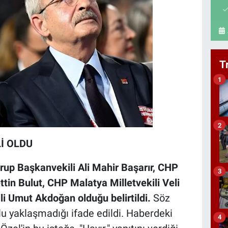
T
1
2
Lİ OLDU
up Başkanvekili Ali Mahir Başarır, CHP
3
in Bulut, CHP Malatya Milletvekili Veli
i Umut Akdoğan olduğu belirtildi.
Söz
u yaklaşmadığı ifade edildi. Haberdeki
4