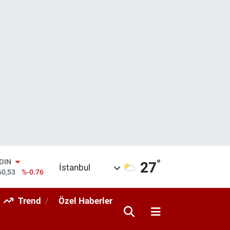
°
AR
27
İstanbul
069
%0.17
O
265
%0.01
Trend
Özel Haberler
RLİN
897
%0.02
M ALTIN