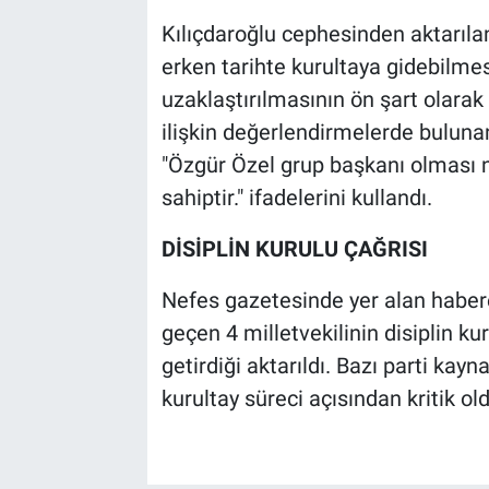
Kılıçdaroğlu cephesinden aktarılan
erken tarihte kurultaya gidebilmes
uzaklaştırılmasının ön şart olara
ilişkin değerlendirmelerde bulunan 
"Özgür Özel grup başkanı olması n
sahiptir." ifadelerini kullandı.
DİSİPLİN KURULU ÇAĞRISI
Nefes gazetesinde yer alan habere 
geçen 4 milletvekilinin disiplin ku
getirdiği aktarıldı. Bazı parti kayn
kurultay süreci açısından kritik ol