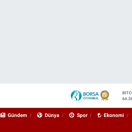
DOL
47,7
EUR
55,0
Gündem
Dünya
Spor
Ekonomi
STE
64,1
GRA