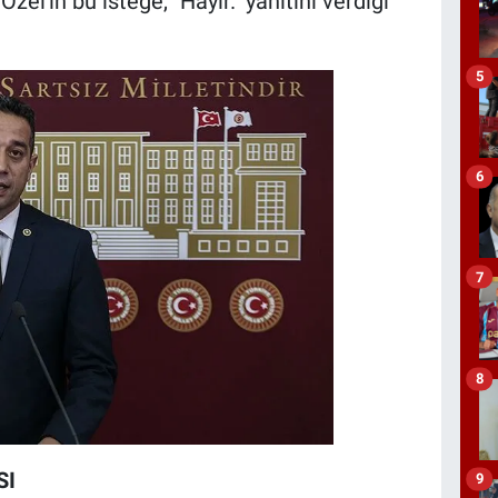
el'in bu isteğe, "Hayır." yanıtını verdiği
5
6
7
8
SI
9