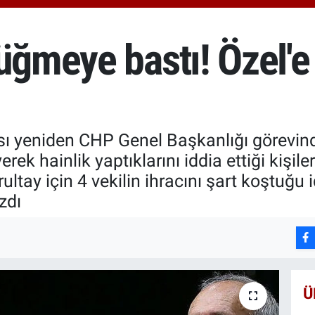
6574
BİS
13.8
üğmeye bastı! Özel'e 
BIT
64.3
ası yeniden CHP Genel Başkanlığı görevi
rek hainlik yaptıklarını iddia ettiği kişile
ultay için 4 vekilin ihracını şart koştuğu id
zdı
Ü