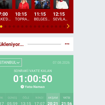
7:00
10:15
11:15
12:15
13:00
13:45
ÜLKE'DE BU SABAH
TOPRAKTAN SOFRAYA
BELGESEL: "ÜLKE'NİN ALIN TERİ"
SEVİLAY SUNGUR İLE ELİMİN BEREKETİ
ÖĞLE AJANSI
ÜLKE'DEN HABE
ükleniyor...
İSTANBUL
07.08.2026
SONRAKI VAKTE KALAN
01:00:49
Yatsı Namazı
AK
GÜNEŞ
ÖĞLE
İKINDI
AKŞAM
YATSI
17
05:59
13:15
17:07
20:21
21:56