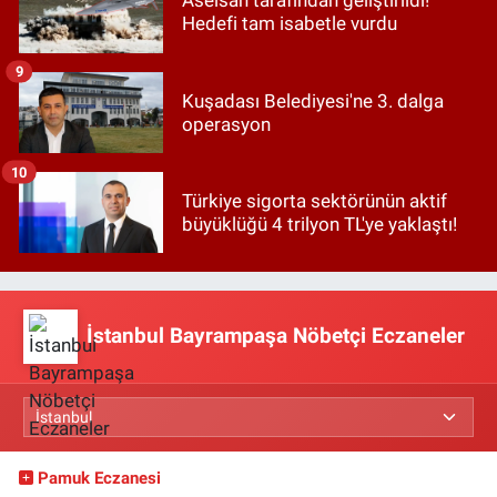
Aselsan tarafından geliştirildi!
Hedefi tam isabetle vurdu
9
Kuşadası Belediyesi'ne 3. dalga
operasyon
10
Türkiye sigorta sektörünün aktif
büyüklüğü 4 trilyon TL'ye yaklaştı!
İstanbul Bayrampaşa Nöbetçi Eczaneler
Pamuk Eczanesi