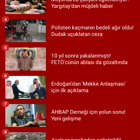
Yargıtay'dan müjdeli haber
4
Polisten kaçmanın bedeli ağır oldu!
Dudak uçuklatan ceza
5
10 yıl sonra yakalanmıştı!
FETÖ'cünün ablası da gözaltında
6
Erdoğan'dan 'Mekke Anlaşması'
için ilk açıklama
7
AHBAP Derneği için yolun sonu!
Yeni gelişme
8