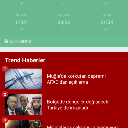
İKINDI
AKŞAM
YATSI
17:07
20:20
21:54
Aylık Vakitler
Trend Haberler
1
Muğla'da korkutan deprem!
AFAD'dan açıklama
2
Bölgede dengeler değişecek!
Türkiye de imzaladı
3
Milyonlarca çalışanı ilgilendiriyor!