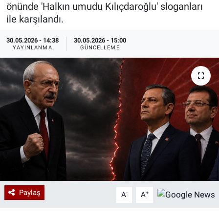
önünde 'Halkın umudu Kılıçdaroğlu' sloganları
Özel Haberler
Dünya
Haber Arşivi
ile karşılandı.
30.05.2026 - 14:38
30.05.2026 - 15:00
Yazarlar
Medya
YAYINLANMA
GÜNCELLEME
Özel Haberler
Kadın
Erişim Bilgileri
Sağlık
Teknoloji
Ramazan
Paylaş
-
+
A
A