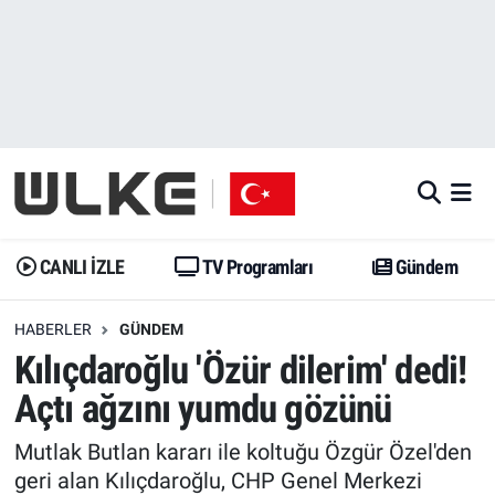
CANLI İZLE
CANLI YAYIN
Nöbetçi Eczaneler
TV Programları
TV Programları
Hava Durumu
Gündem
Gündem
İstanbul Namaz Vakitleri
Dünya
Trend
Trafik Durumu
CANLI İZLE
TV Programları
Gündem
Spor
Yaşam
Süper Lig Puan Durumu ve Fikstür
HABERLER
GÜNDEM
Kılıçdaroğlu 'Özür dilerim' dedi!
Erişim Bilgileri
Erişim Bilgileri
Erişim Bilgileri
Açtı ağzını yumdu gözünü
Ekonomi
Spor
Tüm Manşetler
Mutlak Butlan kararı ile koltuğu Özgür Özel'den
Trend
Ekonomi
Son Dakika Haberleri
geri alan Kılıçdaroğlu, CHP Genel Merkezi