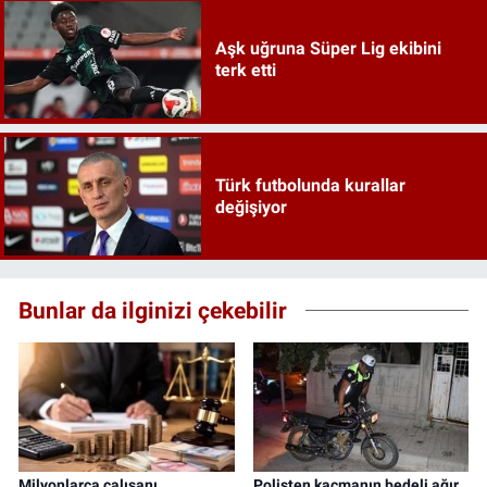
Aşk uğruna Süper Lig ekibini
terk etti
Türk futbolunda kurallar
değişiyor
Bunlar da ilginizi çekebilir
Milyonlarca çalışanı
Polisten kaçmanın bedeli ağır