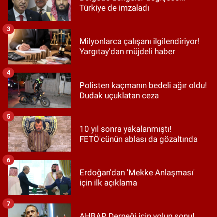
Türkiye de imzaladı
3
Milyonlarca çalışanı ilgilendiriyor!
Yargıtay'dan müjdeli haber
4
Polisten kaçmanın bedeli ağır oldu!
Dudak uçuklatan ceza
5
10 yıl sonra yakalanmıştı!
FETÖ'cünün ablası da gözaltında
6
Erdoğan'dan 'Mekke Anlaşması'
için ilk açıklama
7
AHBAP Derneği için yolun sonu!