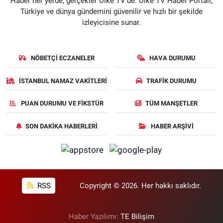
Haber her yerde, gerçekler Ülke TV'de. Ülke TV Haber Portalı,
Türkiye ve dünya gündemini güvenilir ve hızlı bir şekilde
izleyicisine sunar.
NÖBETÇI ECZANELER
HAVA DURUMU
İSTANBUL NAMAZ VAKITLERI
TRAFIK DURUMU
PUAN DURUMU VE FIKSTÜR
TÜM MANŞETLER
SON DAKIKA HABERLERI
HABER ARŞIVI
RSS
Copyright © 2026. Her hakkı saklıdır.
Haber Yazılımı:
TE Bilişim