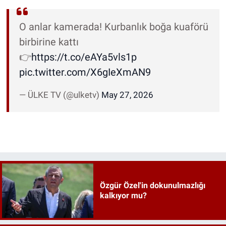
O anlar kamerada! Kurbanlık boğa kuaförü
birbirine kattı
👉
https://t.co/eAYa5vls1p
pic.twitter.com/X6gIeXmAN9
— ÜLKE TV (@ulketv)
May 27, 2026
Özgür Özel'in dokunulmazlığı
kalkıyor mu?