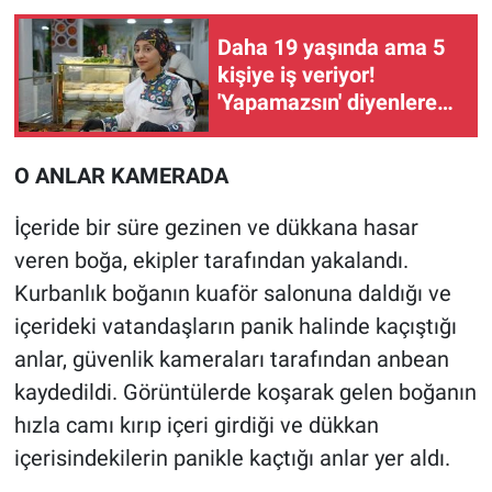
Daha 19 yaşında ama 5
kişiye iş veriyor!
'Yapamazsın' diyenlere
en güzel cevap
O ANLAR KAMERADA
İçeride bir süre gezinen ve dükkana hasar
veren boğa, ekipler tarafından yakalandı.
Kurbanlık boğanın kuaför salonuna daldığı ve
içerideki vatandaşların panik halinde kaçıştığı
anlar, güvenlik kameraları tarafından anbean
kaydedildi. Görüntülerde koşarak gelen boğanın
hızla camı kırıp içeri girdiği ve dükkan
içerisindekilerin panikle kaçtığı anlar yer aldı.