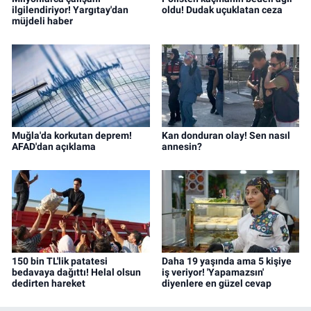
ilgilendiriyor! Yargıtay'dan
oldu! Dudak uçuklatan ceza
müjdeli haber
Muğla'da korkutan deprem!
Kan donduran olay! Sen nasıl
AFAD'dan açıklama
annesin?
150 bin TL'lik patatesi
Daha 19 yaşında ama 5 kişiye
bedavaya dağıttı! Helal olsun
iş veriyor! 'Yapamazsın'
dedirten hareket
diyenlere en güzel cevap