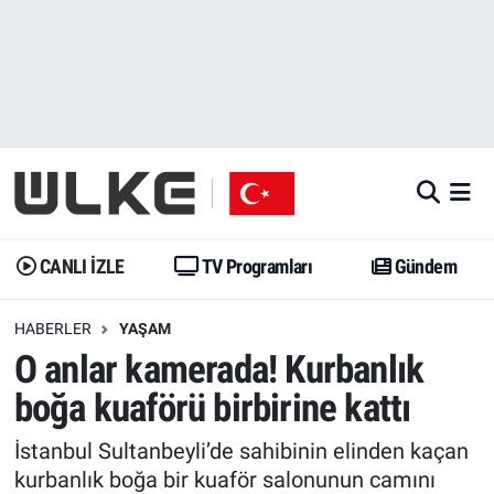
CANLI İZLE
CANLI YAYIN
Nöbetçi Eczaneler
TV Programları
TV Programları
Hava Durumu
Gündem
Gündem
İstanbul Namaz Vakitleri
Dünya
Trend
Trafik Durumu
CANLI İZLE
TV Programları
Gündem
Spor
Yaşam
Süper Lig Puan Durumu ve Fikstür
HABERLER
YAŞAM
O anlar kamerada! Kurbanlık
Erişim Bilgileri
Erişim Bilgileri
Erişim Bilgileri
boğa kuaförü birbirine kattı
Ekonomi
Spor
Tüm Manşetler
İstanbul Sultanbeyli’de sahibinin elinden kaçan
Trend
Ekonomi
Son Dakika Haberleri
kurbanlık boğa bir kuaför salonunun camını