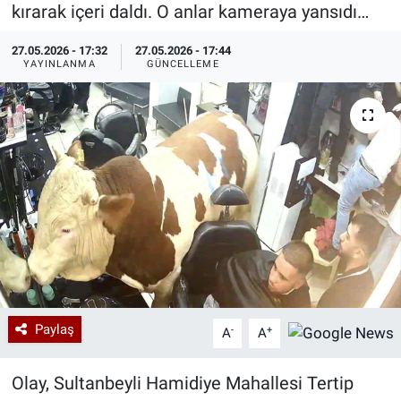
kırarak içeri daldı. O anlar kameraya yansıdı…
Özel Haberler
Dünya
Haber Arşivi
27.05.2026 - 17:32
27.05.2026 - 17:44
YAYINLANMA
GÜNCELLEME
Yazarlar
Medya
Özel Haberler
Kadın
Erişim Bilgileri
Sağlık
Teknoloji
Paylaş
-
+
A
A
Ramazan
Olay, Sultanbeyli Hamidiye Mahallesi Tertip