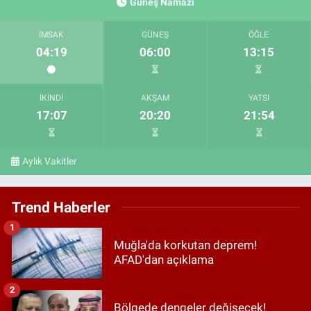
Güneş Namazı
İMSAK
GÜNEŞ
ÖĞLE
04:19
06:00
13:15
İKINDI
AKŞAM
YATSI
17:07
20:20
21:54
Aylık Vakitler
Trend Haberler
1
Muğla'da korkutan deprem!
AFAD'dan açıklama
2
Bölgede dengeler değişecek!