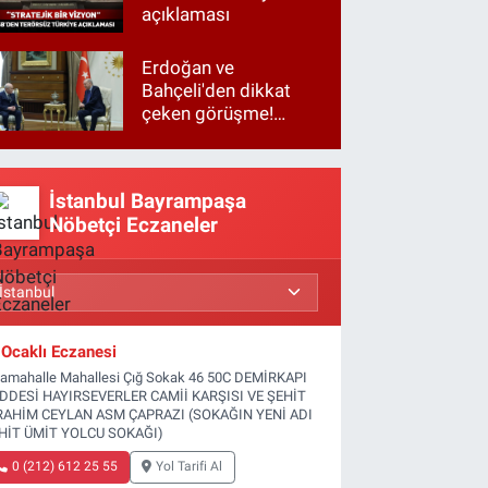
açıklaması
Erdoğan ve
Bahçeli'den dikkat
çeken görüşme!
Basına kapalı
gerçekleşti
İstanbul Bayrampaşa
Nöbetçi Eczaneler
Ocaklı Eczanesi
tamahalle Mahallesi Çığ Sokak 46 50C DEMİRKAPI
DDESİ HAYIRSEVERLER CAMİİ KARŞISI VE ŞEHİT
RAHİM CEYLAN ASM ÇAPRAZI (SOKAĞIN YENİ ADI
HİT ÜMİT YOLCU SOKAĞI)
0 (212) 612 25 55
Yol Tarifi Al