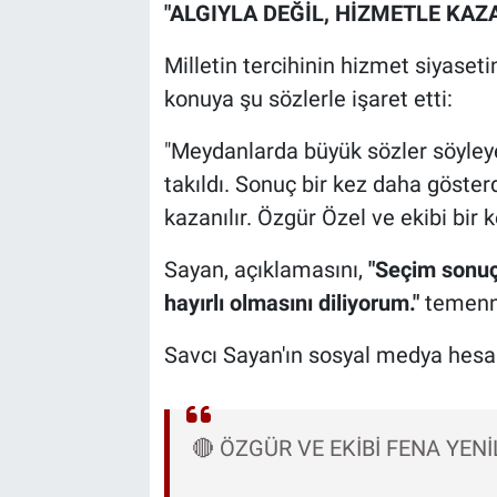
"ALGIYLA DEĞİL, HİZMETLE KAZA
Milletin tercihinin hizmet siyaset
konuya şu sözlerle işaret etti:
"Meydanlarda büyük sözler söyleyen
takıldı. Sonuç bir kez daha gösterdi
kazanılır. Özgür Özel ve ekibi bir 
Sayan, açıklamasını,
"Seçim sonuçl
hayırlı olmasını diliyorum."
temenni
Savcı Sayan'ın sosyal medya hesab
🔴 ÖZGÜR VE EKİBİ FENA YENİ