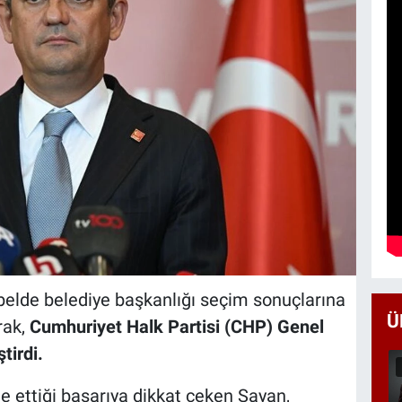
 belde belediye başkanlığı seçim sonuçlarına
Ü
rak,
Cumhuriyet Halk Partisi (CHP) Genel
tirdi.
e ettiği başarıya dikkat çeken Sayan,