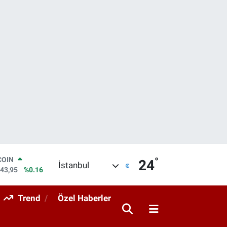
°
LAR
24
İstanbul
6704
%0
RO
0406
%-0.08
Trend
Özel Haberler
RLİN
2143
%0
M ALTIN