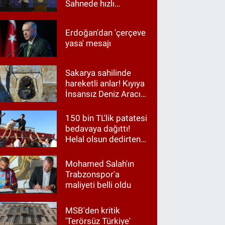
Sahnede hızlı
müdahale
Erdoğan'dan 'çerçeve
yasa' mesajı
Sakarya sahilinde
hareketli anlar! Kıyıya
İnsansız Deniz Aracı
vurdu
150 bin TL'lik patatesi
bedavaya dağıttı!
Helal olsun dedirten
hareket
Mohamed Salah'ın
Trabzonspor'a
maliyeti belli oldu
MSB'den kritik
'Terörsüz Türkiye'