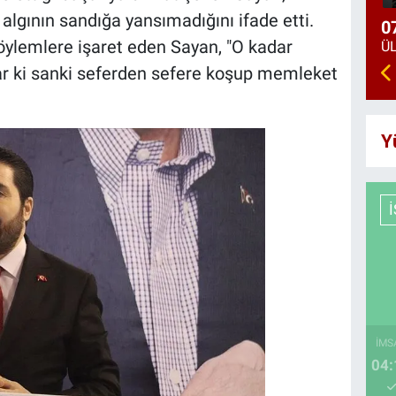
algının sandığa yansımadığını ifade etti.
0
öylemlere işaret eden Sayan, "O kadar
tılar ki sanki seferden sefere koşup memleket
Y
İMS
04: