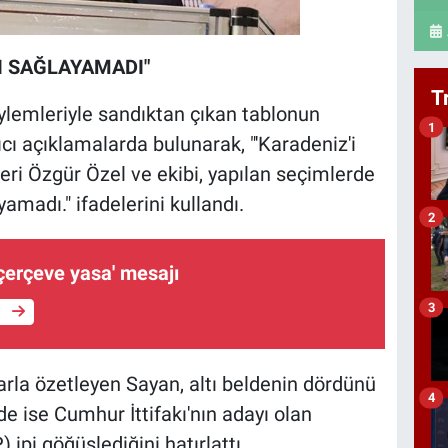
I SAĞLAYAMADI"
T
lemleriyle sandıktan çıkan tablonun
1
cı açıklamalarda bulunarak, "'Karadeniz'i
ikleri Özgür Özel ve ekibi, yapılan seçimlerde
amadı." ifadelerini kullandı.
2
çerçeve yasa' mesajı
3
e
arla özetleyen Sayan, altı beldenin dördünü
4
de ise Cumhur İttifakı'nın adayı olan
 ipi göğüslediğini hatırlattı.