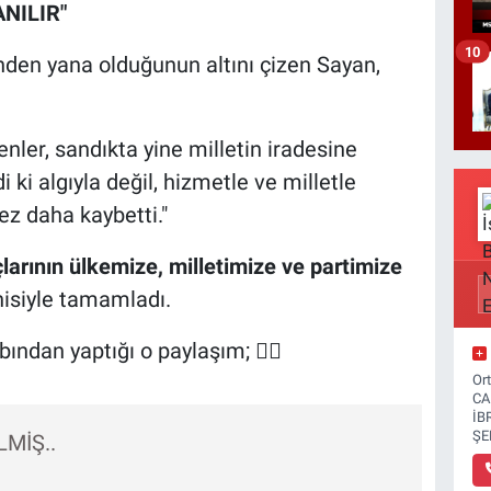
NILIR"
10
inden yana olduğunun altını çizen Sayan,
ler, sandıkta yine milletin iradesine
 ki algıyla değil, hizmetle ve milletle
kez daha kaybetti."
arının ülkemize, milletimize ve partimize
siyle tamamladı.
ından yaptığı o paylaşım; 👇🏻
Or
CA
İB
ŞE
LMİŞ..