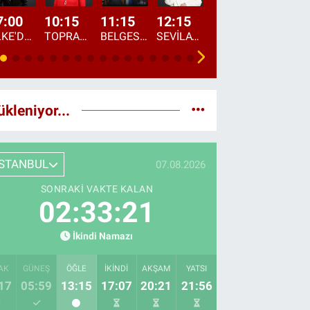
7:00
10:15
11:15
12:15
13:00
13:45
ÜLKE'DE BU SABAH
TOPRAKTAN SOFRAYA
BELGESEL: "ÜLKE'NİN ALIN TERİ"
SEVİLAY SUNGUR İLE ELİMİN BEREKETİ
ÖĞLE AJANSI
ÜLKE'DEN HABE
ükleniyor...
İSTANBUL
07.08.2026
SONRAKI VAKTE KALAN
02:33:19
İkindi Namazı
AK
GÜNEŞ
ÖĞLE
İKINDI
AKŞAM
YATSI
17
05:59
13:15
17:07
20:21
21:56