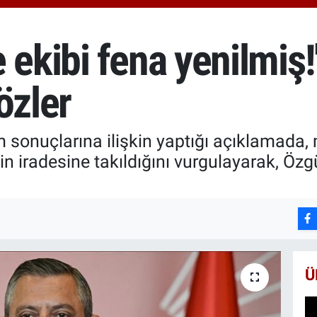
650
BİS
13.
 ekibi fena yenilmiş!"
BIT
64.
özler
m sonuçlarına ilişkin yaptığı açıklamada
in iradesine takıldığını vurgulayarak, Özgü
Ü