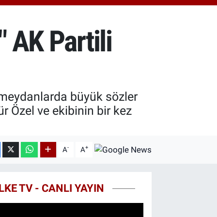
0.87
%0.12
T100
799
%70
 AK Partili
COIN
643,95
%0.16
, meydanlarda büyük sözler
r Özel ve ekibinin bir kez
-
+
A
A
LKE TV - CANLI YAYIN