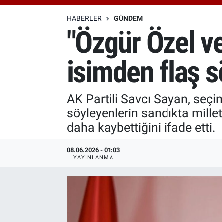
Özel Haberler
Dünya
Haber Arşivi
HABERLER
GÜNDEM
"Özgür Özel ve
Yazarlar
Medya
isimden flaş s
Özel Haberler
Kadın
AK Partili Savcı Sayan, seçi
söyleyenlerin sandıkta millet
Erişim Bilgileri
daha kaybettiğini ifade etti.
Sağlık
08.06.2026 - 01:03
YAYINLANMA
Teknoloji
Ramazan