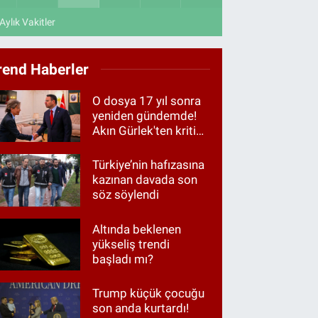
Aylık Vakitler
rend Haberler
O dosya 17 yıl sonra
yeniden gündemde!
Akın Gürlek'ten kritik
görüşme
Türkiye’nin hafızasına
kazınan davada son
söz söylendi
Altında beklenen
yükseliş trendi
başladı mı?
Trump küçük çocuğu
son anda kurtardı!