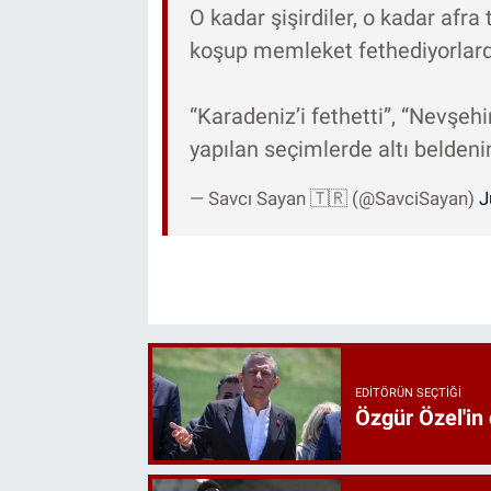
O kadar şişirdiler, o kadar afra
koşup memleket fethediyorlar
“Karadeniz’i fethetti”, “Nevşehir
yapılan seçimlerde altı belden
— Savcı Sayan 🇹🇷 (@SavciSayan)
J
EDITÖRÜN SEÇTIĞI
Özgür Özel'in