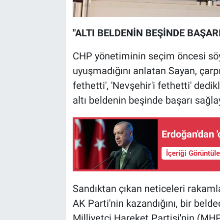
"ALTI BELDENİN BEŞİNDE BAŞAR
CHP yönetiminin seçim öncesi söy
uyuşmadığını anlatan Sayan, çarpı
fethetti', 'Nevşehir'i fethetti' ded
altı beldenin beşinde başarı sağlay
Erdoğan'dan '
İçeriği Görüntül
Sandıktan çıkan neticeleri rakaml
AK Parti'nin kazandığını, bir belde
Milliyetçi Hareket Partisi'nin (MHP)