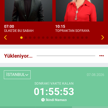
07:00
10:15
ÜLKE'DE BU SABAH
TOPRAKTAN SOFRAYA
Yükleniyor...
İSTANBUL
07.08.2026
SONRAKI VAKTE KALAN
01:55:52
İkindi Namazı