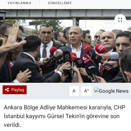
YAYINLANMA
GÜNCELLEME
Özel Haberler
Dünya
Haber Arşivi
Yazarlar
Medya
Özel Haberler
Kadın
Erişim Bilgileri
Sağlık
Paylaş
-
+
A
A
Teknoloji
Ankara Bölge Adliye Mahkemesi kararıyla, CHP
Ramazan
İstanbul kayyımı Gürsel Tekin'in görevine son
verildi.