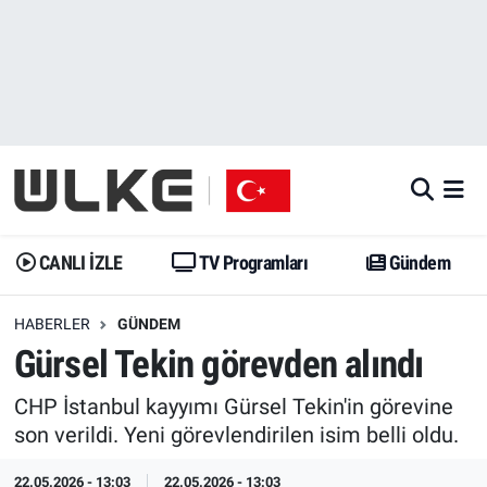
CANLI İZLE
CANLI YAYIN
Nöbetçi Eczaneler
TV Programları
TV Programları
Hava Durumu
Gündem
Gündem
İstanbul Namaz Vakitleri
Dünya
Trend
Trafik Durumu
CANLI İZLE
TV Programları
Gündem
Spor
Yaşam
Süper Lig Puan Durumu ve Fikstür
HABERLER
GÜNDEM
Gürsel Tekin görevden alındı
Erişim Bilgileri
Erişim Bilgileri
Erişim Bilgileri
CHP İstanbul kayyımı Gürsel Tekin'in görevine
Ekonomi
Spor
Tüm Manşetler
son verildi. Yeni görevlendirilen isim belli oldu.
Trend
Ekonomi
Son Dakika Haberleri
22.05.2026 - 13:03
22.05.2026 - 13:03