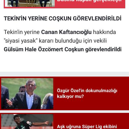
TEKİN'İN YERİNE COŞKUN GÖREVLENDİRİLDİ
Tekin'in yerine
Canan Kaftancıoğlu
hakkında
"siyasi yasak" kararı bulunduğu için vekili
Gülsüm Hale Özcömert Coşkun görevlendirildi
Özgür Özel'in dokunulmazlığı
kalkıyor mu?
Aşk uğruna Süper Lig ekibini