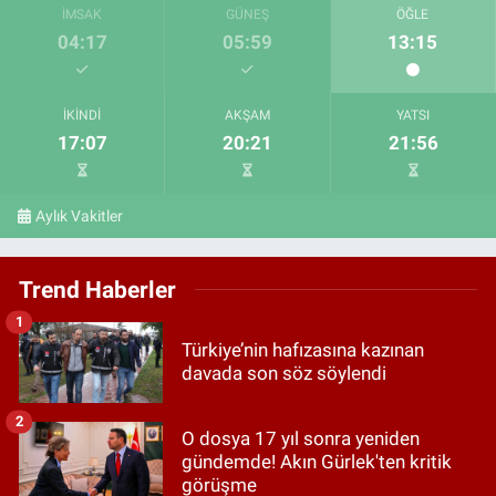
İMSAK
GÜNEŞ
ÖĞLE
04:17
05:59
13:15
İKINDI
AKŞAM
YATSI
17:07
20:21
21:56
Aylık Vakitler
Trend Haberler
1
Türkiye’nin hafızasına kazınan
davada son söz söylendi
2
O dosya 17 yıl sonra yeniden
gündemde! Akın Gürlek'ten kritik
görüşme