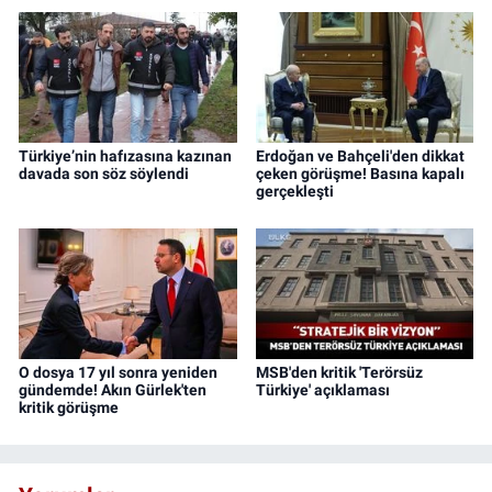
Türkiye’nin hafızasına kazınan
Erdoğan ve Bahçeli'den dikkat
davada son söz söylendi
çeken görüşme! Basına kapalı
gerçekleşti
O dosya 17 yıl sonra yeniden
MSB'den kritik 'Terörsüz
gündemde! Akın Gürlek'ten
Türkiye' açıklaması
kritik görüşme