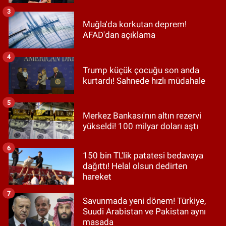
3
Muğla'da korkutan deprem!
AFAD'dan açıklama
4
Trump küçük çocuğu son anda
kurtardı! Sahnede hızlı müdahale
5
Merkez Bankası'nın altın rezervi
yükseldi! 100 milyar doları aştı
6
150 bin TL'lik patatesi bedavaya
dağıttı! Helal olsun dedirten
hareket
7
Savunmada yeni dönem! Türkiye,
Suudi Arabistan ve Pakistan aynı
masada