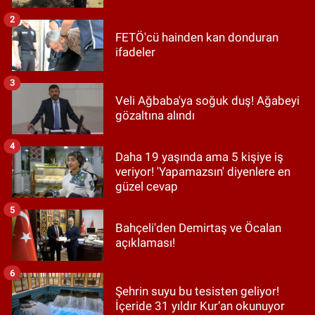
2
FETÖ'cü hainden kan donduran
ifadeler
3
Veli Ağbaba'ya soğuk duş! Ağabeyi
gözaltına alındı
4
Daha 19 yaşında ama 5 kişiye iş
veriyor! 'Yapamazsın' diyenlere en
güzel cevap
5
Bahçeli'den Demirtaş ve Öcalan
açıklaması!
6
Şehrin suyu bu tesisten geliyor!
İçeride 31 yıldır Kur’an okunuyor