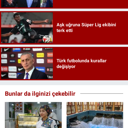
Aşk uğruna Süper Lig ekibini
terk etti
Türk futbolunda kurallar
değişiyor
Bunlar da ilginizi çekebilir