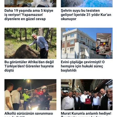
Daha 19 yaşında ama 5 kişiye
Şehrin suyu bu tesisten
iş veriyor! 'Yapamazsın'
geliyor! İçeride 31 yıldır Kur’an
diyenlere en güzel cevap
okunuyor
Bu görüntüler Afrika'dan değil
Evini çöplüğe çevirmişti! O
Türkiye'den! Görenler hayrete
hemşire için hukuki süreç
düştü
başlatıldı
Alkollü sürücünün savunması
Murat Kurum'a anlamlı hediye!