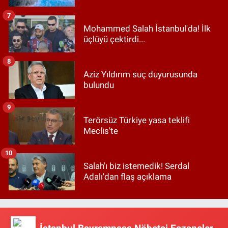
7
Mohammed Salah İstanbul'da! İlk
üçlüyü çektirdi...
8
Aziz Yıldırım suç duyurusunda
bulundu
9
Terörsüz Türkiye yasa teklifi
Meclis'te
10
Salah'ı biz istemedik! Serdal
Adalı'dan flaş açıklama