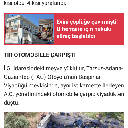
kişi öldü, 4 kişi yaralandı.
Evini çöplüğe çevirmişti!
O hemşire için hukuki
süreç başlatıldı
TIR OTOMOBİLLE ÇARPIŞTI
İ.G. idaresindeki meyve yüklü tır, Tarsus-Adana-
Gaziantep (TAG) Otoyolu'nun Başpınar
Viyadüğü mevkisinde, aynı istikamette ilerleyen
A.Ç. yönetimindeki otomobile çarpıp viyadükten
düştü.