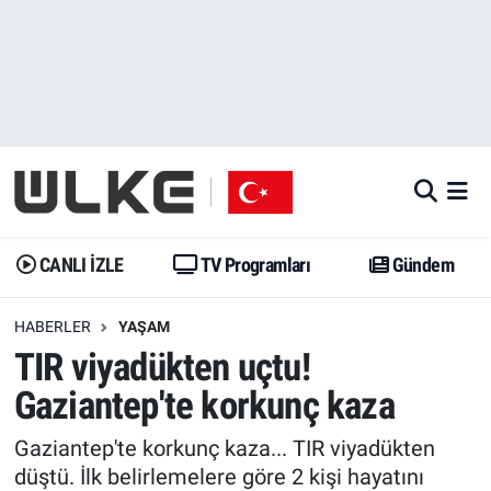
CANLI İZLE
CANLI YAYIN
Nöbetçi Eczaneler
TV Programları
TV Programları
Hava Durumu
Gündem
Gündem
İstanbul Namaz Vakitleri
Dünya
Trend
Trafik Durumu
CANLI İZLE
TV Programları
Gündem
Spor
Yaşam
Süper Lig Puan Durumu ve Fikstür
HABERLER
YAŞAM
TIR viyadükten uçtu!
Erişim Bilgileri
Erişim Bilgileri
Erişim Bilgileri
Gaziantep'te korkunç kaza
Ekonomi
Spor
Tüm Manşetler
Gaziantep'te korkunç kaza... TIR viyadükten
Trend
Ekonomi
Son Dakika Haberleri
düştü. İlk belirlemelere göre 2 kişi hayatını