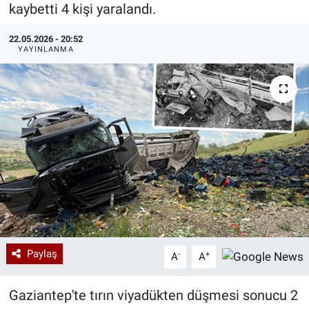
kaybetti 4 kişi yaralandı.
Özel Haberler
Dünya
Haber Arşivi
22.05.2026 - 20:52
YAYINLANMA
Yazarlar
Medya
Özel Haberler
Kadın
Erişim Bilgileri
Sağlık
Teknoloji
Paylaş
-
+
A
A
Ramazan
Gaziantep'te tırın viyadükten düşmesi sonucu 2