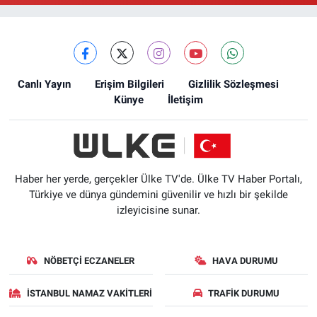
Ellinci Yıl Eczanesi
Yıldırım Mahallesi, Mostar Sokak No:4 A Yıldırım Bayrampaşa İstanbul
0 (212) 640 11 57
Yol Tarifi Al
Canlı Yayın
Erişim Bilgileri
Gizlilik Sözleşmesi
Künye
İletişim
Haber her yerde, gerçekler Ülke TV'de. Ülke TV Haber Portalı,
Türkiye ve dünya gündemini güvenilir ve hızlı bir şekilde
izleyicisine sunar.
NÖBETÇI ECZANELER
HAVA DURUMU
İSTANBUL NAMAZ VAKITLERI
TRAFIK DURUMU