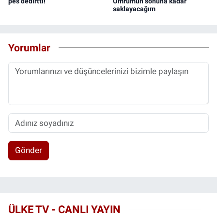
pes dedirtti!
Ömrümün sonuna kadar
saklayacağım
Yorumlar
Gönder
ÜLKE TV - CANLI YAYIN