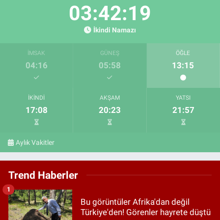
03:42:18
İkindi Namazı
İMSAK
GÜNEŞ
ÖĞLE
04:16
05:58
13:15
İKINDI
AKŞAM
YATSI
17:08
20:23
21:57
Aylık Vakitler
Trend Haberler
1
Bu görüntüler Afrika'dan değil
Türkiye'den! Görenler hayrete düştü