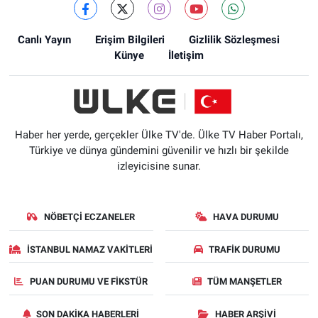
Canlı Yayın
Erişim Bilgileri
Gizlilik Sözleşmesi
Künye
İletişim
Haber her yerde, gerçekler Ülke TV'de. Ülke TV Haber Portalı,
Türkiye ve dünya gündemini güvenilir ve hızlı bir şekilde
izleyicisine sunar.
NÖBETÇI ECZANELER
HAVA DURUMU
İSTANBUL NAMAZ VAKITLERI
TRAFIK DURUMU
PUAN DURUMU VE FIKSTÜR
TÜM MANŞETLER
SON DAKIKA HABERLERI
HABER ARŞIVI