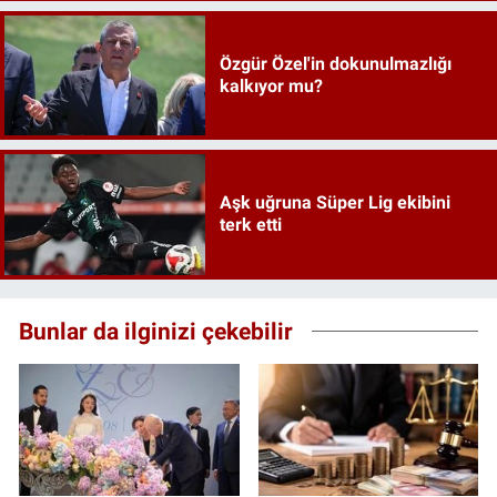
Özgür Özel'in dokunulmazlığı
kalkıyor mu?
Aşk uğruna Süper Lig ekibini
terk etti
Bunlar da ilginizi çekebilir