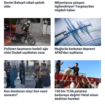
Devlet Bahçeli nikah şahidi
Milyonlarca çalışanı
oldu
ilgilendiriyor! Yargıtay'dan
müjdeli haber
Polisten kaçmanın bedeli ağır
Muğla'da korkutan deprem!
oldu! Dudak uçuklatan ceza
AFAD'dan açıklama
Kan donduran olay! Sen nasıl
150 bin TL'lik patatesi
annesin?
bedavaya dağıttı! Helal olsun
dedirten hareket