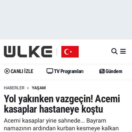
CANLI İZLE
CANLI YAYIN
Nöbetçi Eczaneler
TV Programları
TV Programları
Hava Durumu
Gündem
Gündem
İstanbul Namaz Vakitleri
Dünya
Trend
Trafik Durumu
CANLI İZLE
TV Programları
Gündem
Spor
Yaşam
Süper Lig Puan Durumu ve Fikstür
HABERLER
YAŞAM
Yol yakınken vazgeçin! Acemi
Erişim Bilgileri
Erişim Bilgileri
Erişim Bilgileri
kasaplar hastaneye koştu
Ekonomi
Spor
Tüm Manşetler
Acemi kasaplar yine sahnede... Bayram
Trend
Ekonomi
Son Dakika Haberleri
namazının ardından kurban kesmeye kalkan