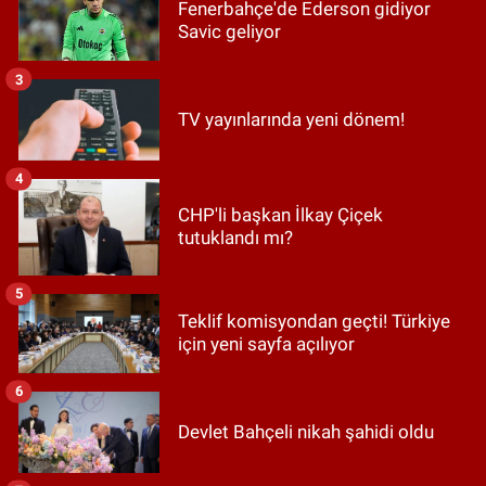
Fenerbahçe'de Ederson gidiyor
Savic geliyor
3
TV yayınlarında yeni dönem!
4
CHP'li başkan İlkay Çiçek
tutuklandı mı?
5
Teklif komisyondan geçti! Türkiye
için yeni sayfa açılıyor
6
Devlet Bahçeli nikah şahidi oldu