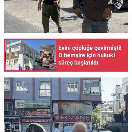
Evini çöplüğe çevirmişti!
O hemşire için hukuki
süreç başlatıldı