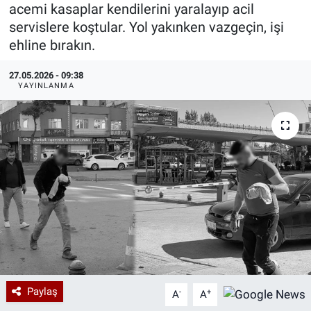
acemi kasaplar kendilerini yaralayıp acil
Özel Haberler
Dünya
Haber Arşivi
servislere koştular. Yol yakınken vazgeçin, işi
ehline bırakın.
Yazarlar
Medya
27.05.2026 - 09:38
YAYINLANMA
Özel Haberler
Kadın
Erişim Bilgileri
Sağlık
Teknoloji
Ramazan
Paylaş
-
+
A
A