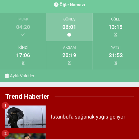
Öğle Namazı
İMSAK
GÜNEŞ
ÖĞLE
04:20
06:01
13:15
İKINDI
AKŞAM
YATSI
17:06
20:19
21:52
Aylık Vakitler
Trend Haberler
1
İstanbul'a sağanak yağış geliyor
2