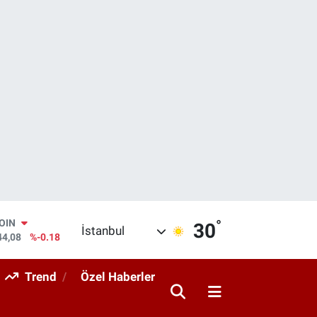
°
AR
30
İstanbul
436
%0.18
O
510
%0.32
Trend
Özel Haberler
RLİN
811
%0.38
M ALTIN