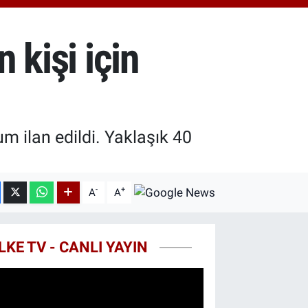
.55
%0.03
T100
79
%-14
 kişi için
COIN
44,08
%-0.18
m ilan edildi. Yaklaşık 40
-
+
A
A
LKE TV - CANLI YAYIN