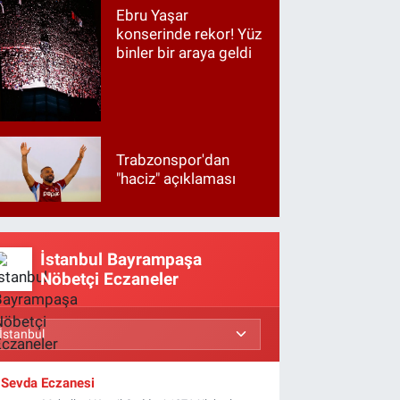
Ebru Yaşar
konserinde rekor! Yüz
binler bir araya geldi
Trabzonspor'dan
"haciz" açıklaması
İstanbul Bayrampaşa
Nöbetçi Eczaneler
Sevda Eczanesi