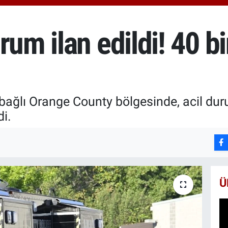
6660
BİS
13.7
um ilan edildi! 40 bin
BIT
64.9
 bağlı Orange County bölgesinde, acil duru
di.
Ü