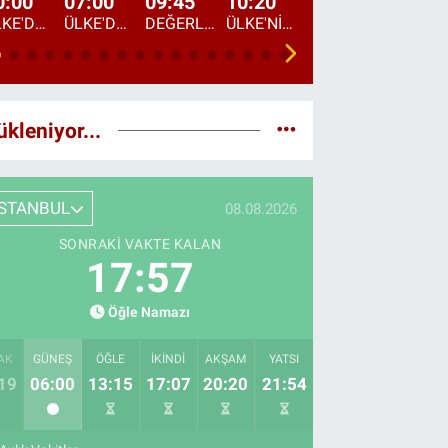
0:00
07:00
09:45
10:20
11:15
12:20
ÜLKE'DE BU GECE
ÜLKE'DE HAFTA SONU
DEĞERLERİN DAVETİ
ÜLKE'NİN ÇOCUKLARI
YOL HİKAYESİ
DÜNYANIN GÜNDE
ükleniyor...
İSTANBUL
08.08.2026
SONRAKI VAKTE KALAN
17:56
Öğle Namazı
AK
GÜNEŞ
ÖĞLE
İKINDI
AKŞAM
YATSI
19
06:00
13:15
17:07
20:20
21:54