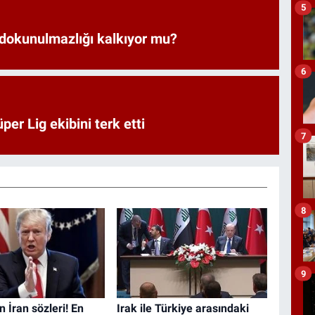
5
 dokunulmazlığı kalkıyor mu?
6
er Lig ekibini terk etti
7
8
9
 İran sözleri! En
Irak ile Türkiye arasındaki