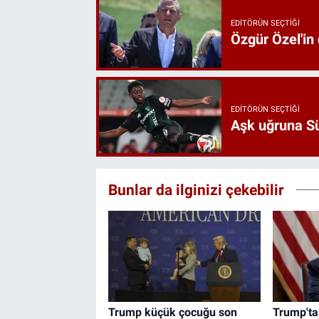
EDITÖRÜN SEÇTIĞI
Özgür Özel'in
EDITÖRÜN SEÇTIĞI
Aşk uğruna Süp
Bunlar da ilginizi çekebilir
Trump küçük çocuğu son
Trump'tan