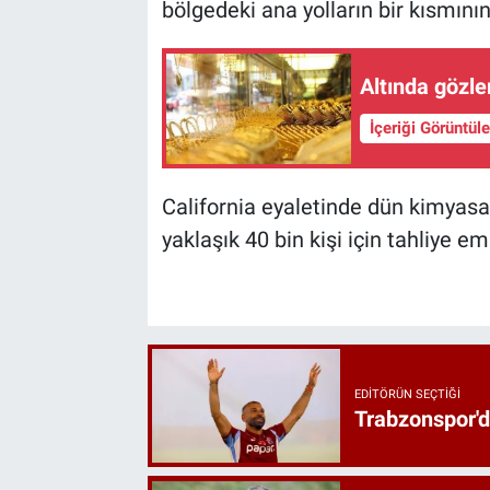
bölgedeki ana yolların bir kısmının 
Altında gözler
İçeriği Görüntül
California eyaletinde dün kimyasa
yaklaşık 40 bin kişi için tahliye emr
EDITÖRÜN SEÇTIĞI
Trabzonspor'd