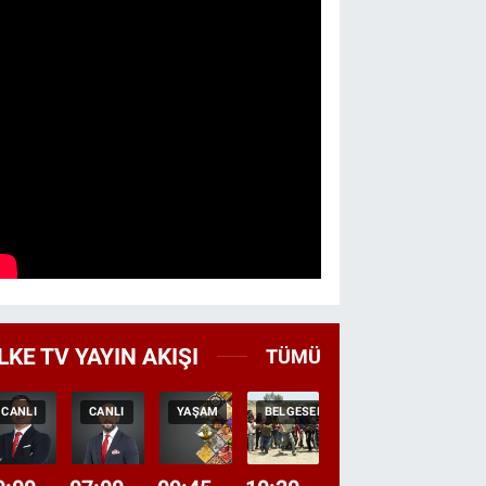
LKE TV YAYIN AKIŞI
TÜMÜ
CANLI
CANLI
YAŞAM
BELGESEL
TEKRAR
HABER