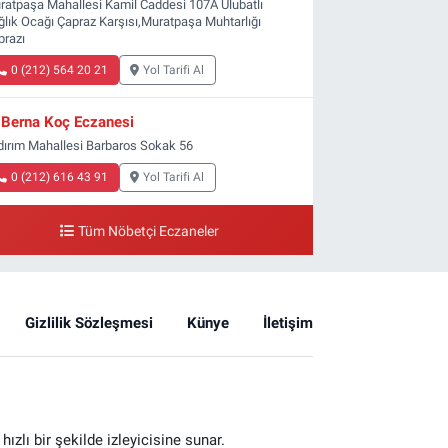
ratpaşa Mahallesi Kamil Caddesi 107A Ulubatlı
ğlık Ocağı Çapraz Karşısı,Muratpaşa Muhtarlığı
prazı
0 (212) 564 20 21
Yol Tarifi Al
Berna Koç Eczanesi
ldırım Mahallesi Barbaros Sokak 56
0 (212) 616 43 91
Yol Tarifi Al
Tüm Nöbetçi Eczaneler
Gizlilik Sözleşmesi
Künye
İletişim
zlı bir şekilde izleyicisine sunar.