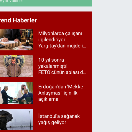
Aylık Vakitler
rend Haberler
Milyonlarca çalışanı
ilgilendiriyor!
Yargıtay'dan müjdeli
haber
10 yıl sonra
yakalanmıştı!
FETÖ'cünün ablası da
gözaltında
Erdoğan'dan 'Mekke
Anlaşması' için ilk
açıklama
İstanbul'a sağanak
yağış geliyor