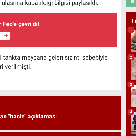
ulaşıma kapatıldığı bilgisi paylaşıldı.
T
 Fed'e çevrildi!
1
e
l tankta meydana gelen sızıntı sebebiyle
2
i verilmişti.
3
4
an "haciz" açıklaması