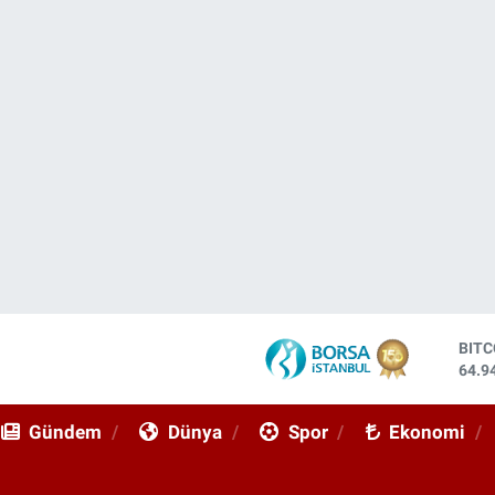
DOL
47,7
EUR
55,2
Gündem
Dünya
Spor
Ekonomi
STE
64,4
GRA