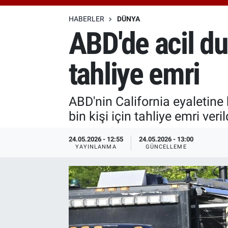
Özel Haberler
Dünya
Haber Arşivi
HABERLER
DÜNYA
ABD'de acil dur
Yazarlar
Medya
tahliye emri
Özel Haberler
Kadın
ABD'nin California eyaletine
bin kişi için tahliye emri veril
Erişim Bilgileri
24.05.2026 - 12:55
24.05.2026 - 13:00
Sağlık
YAYINLANMA
GÜNCELLEME
Teknoloji
Ramazan