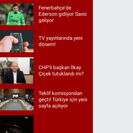
Fenerbahçe'de
Ederson gidiyor Savic
geliyor
TV yayınlarında yeni
dönem!
CHP'li başkan İlkay
Çiçek tutuklandı mı?
Teklif komisyondan
geçti! Türkiye için yeni
sayfa açılıyor