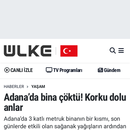
CANLI İZLE
CANLI YAYIN
Nöbetçi Eczaneler
TV Programları
TV Programları
Hava Durumu
Gündem
Gündem
İstanbul Namaz Vakitleri
Dünya
Trend
Trafik Durumu
CANLI İZLE
TV Programları
Gündem
Spor
Yaşam
Süper Lig Puan Durumu ve Fikstür
HABERLER
YAŞAM
Adana’da bina çöktü! Korku dolu
Erişim Bilgileri
Erişim Bilgileri
Erişim Bilgileri
anlar
Ekonomi
Spor
Tüm Manşetler
Adana’da 3 katlı metruk binanın bir kısmı, son
Trend
Ekonomi
Son Dakika Haberleri
günlerde etkili olan sağanak yağışların ardından