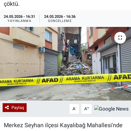
çöktü.
Özel Haberler
Dünya
Haber Arşivi
24.05.2026 - 16:31
24.05.2026 - 16:36
YAYINLANMA
GÜNCELLEME
Yazarlar
Medya
Özel Haberler
Kadın
Erişim Bilgileri
Sağlık
Teknoloji
Paylaş
-
+
A
A
Ramazan
Merkez Seyhan ilçesi Kayalıbağ Mahallesi'nde