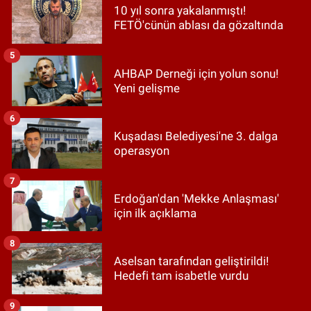
10 yıl sonra yakalanmıştı!
FETÖ'cünün ablası da gözaltında
5
AHBAP Derneği için yolun sonu!
Yeni gelişme
6
Kuşadası Belediyesi'ne 3. dalga
operasyon
7
Erdoğan'dan 'Mekke Anlaşması'
için ilk açıklama
8
Aselsan tarafından geliştirildi!
Hedefi tam isabetle vurdu
9