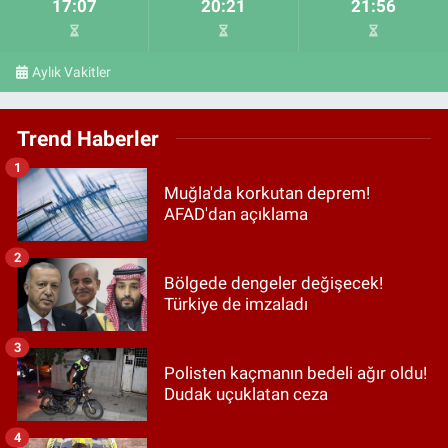
17:07
20:21
21:56
Aylık Vakitler
Trend Haberler
1
Muğla'da korkutan deprem!
AFAD'dan açıklama
2
Bölgede dengeler değişecek!
Türkiye de imzaladı
3
Polisten kaçmanın bedeli ağır oldu!
Dudak uçuklatan ceza
4