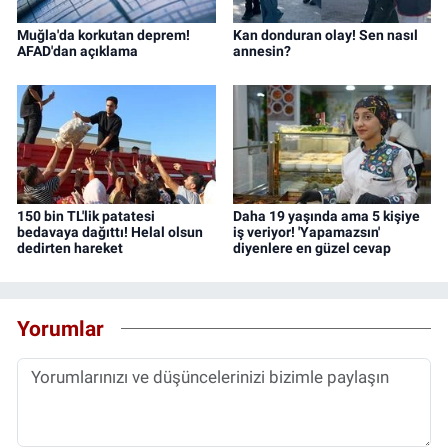
Muğla'da korkutan deprem!
Kan donduran olay! Sen nasıl
AFAD'dan açıklama
annesin?
150 bin TL'lik patatesi
Daha 19 yaşında ama 5 kişiye
bedavaya dağıttı! Helal olsun
iş veriyor! 'Yapamazsın'
dedirten hareket
diyenlere en güzel cevap
Yorumlar