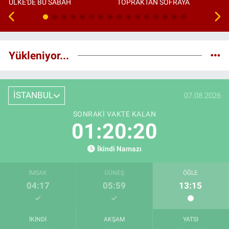
ÜLKE'DE BU SABAH
TOPRAKTAN SOFRAYA
Yükleniyor...
İSTANBUL
07.08.2026
SONRAKI VAKTE KALAN
01:20:19
İkindi Namazı
İMSAK
GÜNEŞ
ÖĞLE
04:17
05:59
13:15
İKINDI
AKŞAM
YATSI