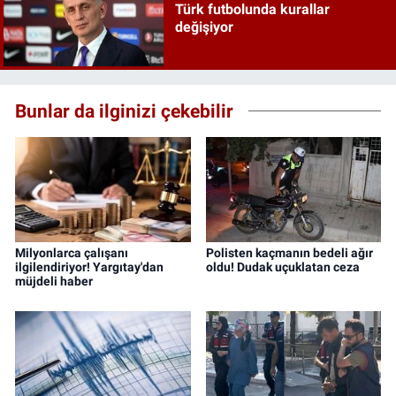
Türk futbolunda kurallar
değişiyor
Bunlar da ilginizi çekebilir
Milyonlarca çalışanı
Polisten kaçmanın bedeli ağır
ilgilendiriyor! Yargıtay'dan
oldu! Dudak uçuklatan ceza
müjdeli haber