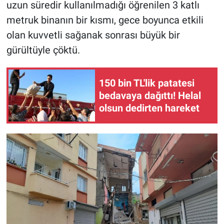
uzun süredir kullanılmadığı öğrenilen 3 katlı
metruk binanın bir kısmı, gece boyunca etkili
olan kuvvetli sağanak sonrası büyük bir
gürültüyle çöktü.
150 bin TL'lik patatesi
bedavaya dağıttı! Helal
olsun dedirten hareket