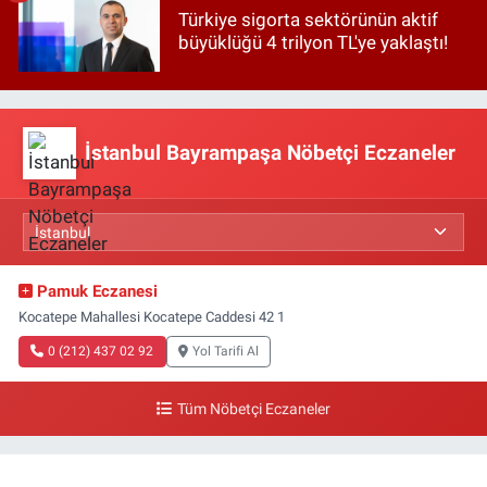
Türkiye sigorta sektörünün aktif
büyüklüğü 4 trilyon TL'ye yaklaştı!
İstanbul Bayrampaşa Nöbetçi Eczaneler
Pamuk Eczanesi
Kocatepe Mahallesi Kocatepe Caddesi 42 1
0 (212) 437 02 92
Yol Tarifi Al
Tüm Nöbetçi Eczaneler