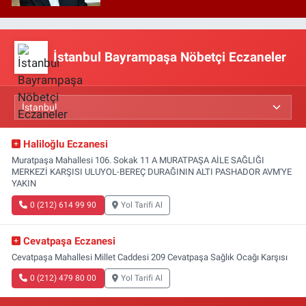
İstanbul Bayrampaşa Nöbetçi Eczaneler
Haliloğlu Eczanesi
Muratpaşa Mahallesi 106. Sokak 11 A MURATPAŞA AİLE SAĞLIĞI
MERKEZİ KARŞISI ULUYOL-BEREÇ DURAĞININ ALTI PASHADOR AVM'YE
YAKIN
0 (212) 614 99 90
Yol Tarifi Al
Cevatpaşa Eczanesi
Cevatpaşa Mahallesi Millet Caddesi 209 Cevatpaşa Sağlık Ocağı Karşısı
0 (212) 479 80 00
Yol Tarifi Al