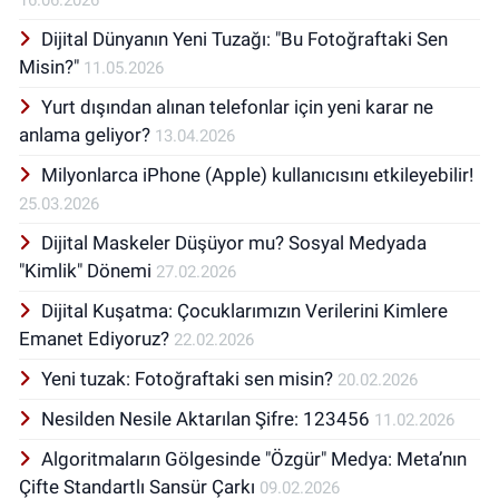
Bakanlığı’nın bir sosyal sorumluluk
Dijital Dünyanın Yeni Tuzağı: "Bu Fotoğraftaki Sen
kampanyasında başlayan Özcan, kamu ve
özel sektörde dijital pazarlama ve sosyal
Misin?"
11.05.2026
medya alanında hizmetler sunmaktadır.
Yurt dışından alınan telefonlar için yeni karar ne
Özcan, çeşitli kurumlara sosyal medya
anlama geliyor?
13.04.2026
okuryazarlığı ve kadın girişimciler için dijital
pazarlama eğitimleri vermiştir.
Milyonlarca iPhone (Apple) kullanıcısını etkileyebilir!
25.03.2026
Dijital Maskeler Düşüyor mu? Sosyal Medyada
"Kimlik" Dönemi
27.02.2026
Dijital Kuşatma: Çocuklarımızın Verilerini Kimlere
Emanet Ediyoruz?
22.02.2026
Yeni tuzak: Fotoğraftaki sen misin?
20.02.2026
Nesilden Nesile Aktarılan Şifre: 123456
11.02.2026
Algoritmaların Gölgesinde "Özgür" Medya: Meta’nın
Çifte Standartlı Sansür Çarkı
09.02.2026