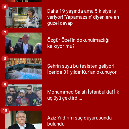
6
Daha 19 yaşında ama 5 kişiye iş
veriyor! 'Yapamazsın' diyenlere en
güzel cevap
7
Özgür Özel'in dokunulmazlığı
kalkıyor mu?
8
Şehrin suyu bu tesisten geliyor!
İçeride 31 yıldır Kur’an okunuyor
9
Mohammed Salah İstanbul'da! İlk
üçlüyü çektirdi...
10
Aziz Yıldırım suç duyurusunda
bulundu