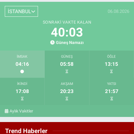
İSTANBUL
06.08.2026
SONRAKI VAKTE KALAN
40:02
Güneş Namazı
İMSAK
GÜNEŞ
ÖĞLE
04:16
05:58
13:15
İKINDI
AKŞAM
YATSI
17:08
20:23
21:57
Aylık Vakitler
Trend Haberler