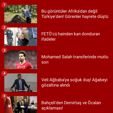
1
Bu görüntüler Afrika'dan değil
Türkiye'den! Görenler hayrete düştü
2
FETÖ'cü hainden kan donduran
ifadeler
3
Mohamed Salah transferinde mutlu
son
4
Veli Ağbaba'ya soğuk duş! Ağabeyi
gözaltına alındı
5
Bahçeli'den Demirtaş ve Öcalan
açıklaması!