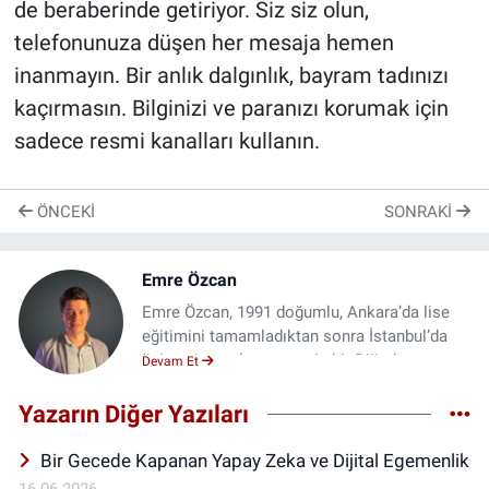
de beraberinde getiriyor. Siz siz olun,
telefonunuza düşen her mesaja hemen
inanmayın. Bir anlık dalgınlık, bayram tadınızı
kaçırmasın. Bilginizi ve paranızı korumak için
sadece resmi kanalları kullanın.
ÖNCEKI
SONRAKI
Emre Özcan
Emre Özcan, 1991 doğumlu, Ankara’da lise
eğitimini tamamladıktan sonra İstanbul’da
üniversiteye devam etmiş bir Dijital
Devam Et
Dönüşüm Uzmanıdır. İstanbul Üniversitesi
İletişim Fakültesi mezunu olan Özcan,
Yazarın Diğer Yazıları
Marmara Üniversitesi’nde yüksek lisansını da
tamamlamıştır. Profesyonel kariyerine
Bir Gecede Kapanan Yapay Zeka ve Dijital Egemenlik
2012’de Aile ve Sosyal Hizmetler
16.06.2026