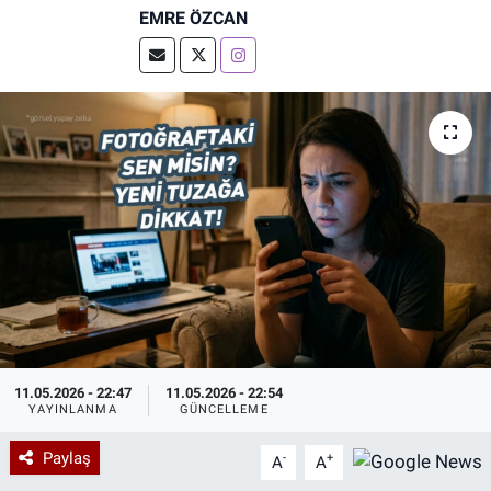
EMRE ÖZCAN
Özel Haberler
Dünya
Haber Arşivi
Yazarlar
Medya
Özel Haberler
Kadın
Erişim Bilgileri
Sağlık
Teknoloji
11.05.2026 - 22:47
11.05.2026 - 22:54
YAYINLANMA
GÜNCELLEME
Ramazan
Paylaş
-
+
A
A