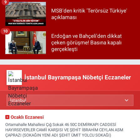
9
MSB'den kritik 'Terörsüz Türkiye'
açıklaması
10
Erdoğan ve Bahçeli'den dikkat
çeken görüşme! Basına kapalı
gerçekleşti
İstanbul Bayrampaşa Nöbetçi Eczaneler
Ocaklı Eczanesi
Ortamahalle Mahallesi Çığ Sokak 46 50C DEMİRKAPI CADDESİ
HAYIRSEVERLER CAMİİ KARŞISI VE ŞEHİT İBRAHİM CEYLAN ASM
ÇAPRAZI (SOKAĞIN YENİ ADI ŞEHİT ÜMİT YOLCU SOKAĞI)