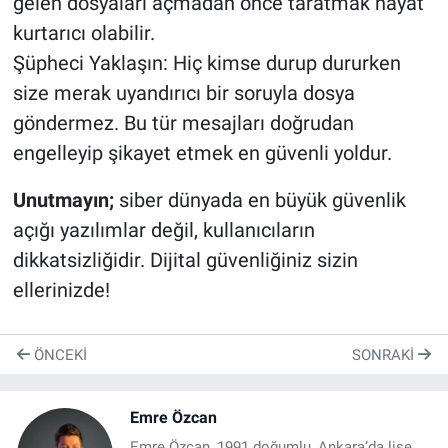
gelen dosyaları açmadan önce taratmak hayat
kurtarıcı olabilir.
​Şüpheci Yaklaşın: Hiç kimse durup dururken
size merak uyandırıcı bir soruyla dosya
göndermez. Bu tür mesajları doğrudan
engelleyip şikayet etmek en güvenli yoldur.
​Unutmayın;
siber dünyada en büyük güvenlik
açığı yazılımlar değil, kullanıcıların
dikkatsizliğidir. Dijital güvenliğiniz sizin
ellerinizde!
ÖNCEKI
SONRAKI
Emre Özcan
Emre Özcan, 1991 doğumlu, Ankara’da lise