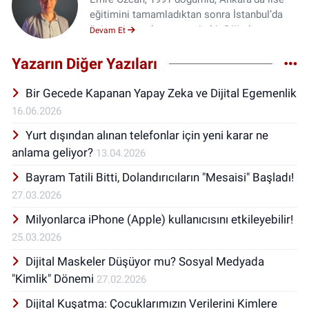
eğitimini tamamladıktan sonra İstanbul’da
üniversiteye devam etmiş bir Dijital
Devam Et
Dönüşüm Uzmanıdır. İstanbul Üniversitesi
İletişim Fakültesi mezunu olan Özcan,
Yazarın Diğer Yazıları
Marmara Üniversitesi’nde yüksek lisansını da
tamamlamıştır. Profesyonel kariyerine
Bir Gecede Kapanan Yapay Zeka ve Dijital Egemenlik
2012’de Aile ve Sosyal Hizmetler
16.06.2026
Bakanlığı’nın bir sosyal sorumluluk
Yurt dışından alınan telefonlar için yeni karar ne
kampanyasında başlayan Özcan, kamu ve
özel sektörde dijital pazarlama ve sosyal
anlama geliyor?
13.04.2026
medya alanında hizmetler sunmaktadır.
Bayram Tatili Bitti, Dolandırıcıların "Mesaisi" Başladı!
Özcan, çeşitli kurumlara sosyal medya
27.03.2026
okuryazarlığı ve kadın girişimciler için dijital
pazarlama eğitimleri vermiştir.
Milyonlarca iPhone (Apple) kullanıcısını etkileyebilir!
25.03.2026
Dijital Maskeler Düşüyor mu? Sosyal Medyada
"Kimlik" Dönemi
27.02.2026
Dijital Kuşatma: Çocuklarımızın Verilerini Kimlere