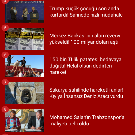
4
Trump küçük çocuğu son anda
kurtardı! Sahnede hızlı müdahale
5
Merkez Bankası'nın altın rezervi
yükseldi! 100 milyar doları aştı
6
150 bin TL'lik patatesi bedavaya
dağıttı! Helal olsun dedirten
hareket
7
Sakarya sahilinde hareketli anlar!
Kıyıya İnsansız Deniz Aracı vurdu
8
Mohamed Salah'ın Trabzonspor'a
maliyeti belli oldu