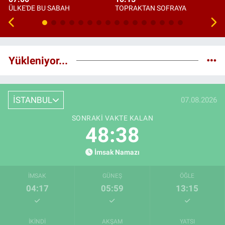
ÜLKE'DE BU SABAH
TOPRAKTAN SOFRAYA
Yükleniyor...
İSTANBUL
07.08.2026
SONRAKI VAKTE KALAN
48:37
İmsak Namazı
İMSAK
GÜNEŞ
ÖĞLE
04:17
05:59
13:15
İKINDI
AKŞAM
YATSI