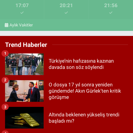
17:07
20:21
21:56
Aylık Vakitler
Trend Haberler
1
Türkiye’nin hafızasına kazınan
davada son söz söylendi
2
O dosya 17 yıl sonra yeniden
gündemde! Akın Gürlek'ten kritik
görüşme
3
Altında beklenen yükseliş trendi
başladı mı?