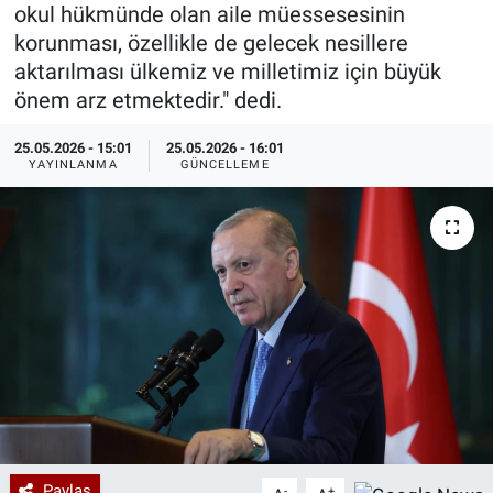
okul hükmünde olan aile müessesesinin
Özel Haberler
Dünya
Haber Arşivi
korunması, özellikle de gelecek nesillere
aktarılması ülkemiz ve milletimiz için büyük
Yazarlar
Medya
önem arz etmektedir." dedi.
25.05.2026 - 15:01
25.05.2026 - 16:01
Özel Haberler
YAYINLANMA
GÜNCELLEME
Kadın
Erişim Bilgileri
Sağlık
Teknoloji
Ramazan
Paylaş
-
+