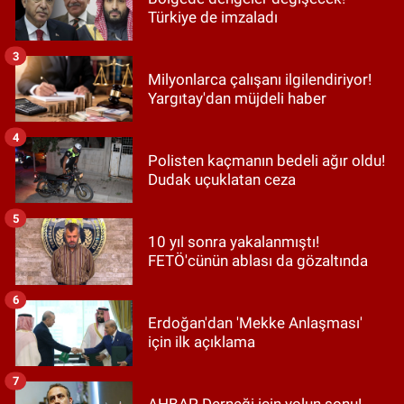
Türkiye de imzaladı
3
Milyonlarca çalışanı ilgilendiriyor!
Yargıtay'dan müjdeli haber
4
Polisten kaçmanın bedeli ağır oldu!
Dudak uçuklatan ceza
5
10 yıl sonra yakalanmıştı!
FETÖ'cünün ablası da gözaltında
6
Erdoğan'dan 'Mekke Anlaşması'
için ilk açıklama
7