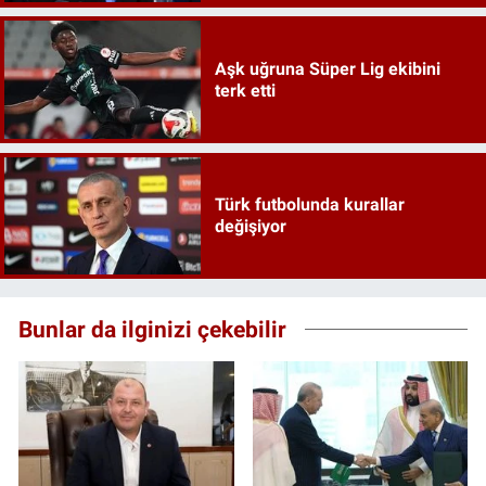
Aşk uğruna Süper Lig ekibini
terk etti
Türk futbolunda kurallar
değişiyor
Bunlar da ilginizi çekebilir