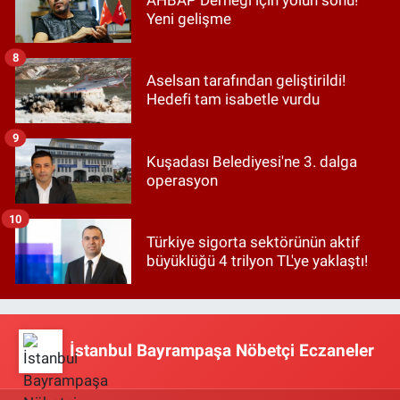
AHBAP Derneği için yolun sonu!
Yeni gelişme
8
Aselsan tarafından geliştirildi!
Hedefi tam isabetle vurdu
9
Kuşadası Belediyesi'ne 3. dalga
operasyon
10
Türkiye sigorta sektörünün aktif
büyüklüğü 4 trilyon TL'ye yaklaştı!
İstanbul Bayrampaşa Nöbetçi Eczaneler