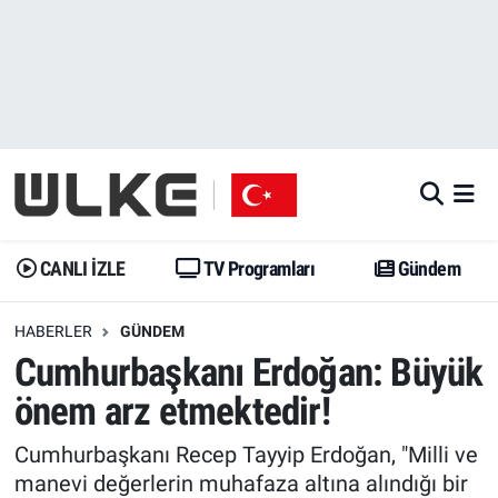
CANLI İZLE
CANLI YAYIN
Nöbetçi Eczaneler
TV Programları
TV Programları
Hava Durumu
Gündem
Gündem
İstanbul Namaz Vakitleri
Dünya
Trend
Trafik Durumu
CANLI İZLE
TV Programları
Gündem
Spor
Yaşam
Süper Lig Puan Durumu ve Fikstür
HABERLER
GÜNDEM
Cumhurbaşkanı Erdoğan: Büyük
Erişim Bilgileri
Erişim Bilgileri
Erişim Bilgileri
önem arz etmektedir!
Ekonomi
Spor
Tüm Manşetler
Cumhurbaşkanı Recep Tayyip Erdoğan, "Milli ve
Trend
Ekonomi
Son Dakika Haberleri
manevi değerlerin muhafaza altına alındığı bir