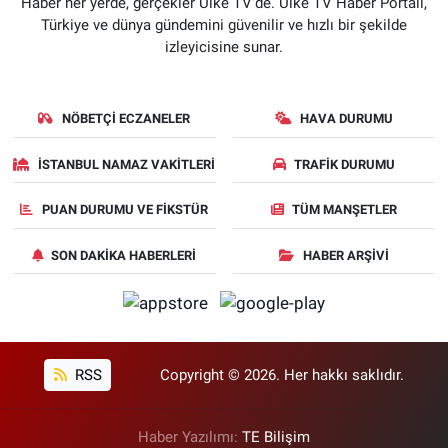
Haber her yerde, gerçekler Ülke TV'de. Ülke TV Haber Portalı,
Türkiye ve dünya gündemini güvenilir ve hızlı bir şekilde
izleyicisine sunar.
NÖBETÇI ECZANELER
HAVA DURUMU
İSTANBUL NAMAZ VAKITLERI
TRAFIK DURUMU
PUAN DURUMU VE FIKSTÜR
TÜM MANŞETLER
SON DAKIKA HABERLERI
HABER ARŞIVI
RSS
Copyright © 2026. Her hakkı saklıdır.
Haber Yazılımı:
TE Bilişim