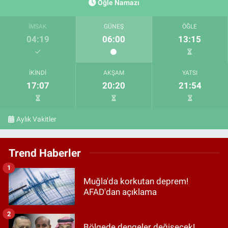
Öğle Namazı
İMSAK
GÜNEŞ
ÖĞLE
04:19
06:00
13:15
İKINDI
AKŞAM
YATSI
17:07
20:20
21:54
Aylık Vakitler
Trend Haberler
1
Muğla'da korkutan deprem!
AFAD'dan açıklama
2
Bölgede dengeler değişecek!