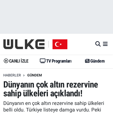
CANLI İZLE
CANLI YAYIN
Nöbetçi Eczaneler
TV Programları
TV Programları
Hava Durumu
Gündem
Gündem
İstanbul Namaz Vakitleri
Dünya
Trend
Trafik Durumu
CANLI İZLE
TV Programları
Gündem
Spor
Yaşam
Süper Lig Puan Durumu ve Fikstür
HABERLER
GÜNDEM
Dünyanın çok altın rezervine
Erişim Bilgileri
Erişim Bilgileri
Erişim Bilgileri
sahip ülkeleri açıklandı!
Ekonomi
Spor
Tüm Manşetler
Dünyanın en çok altın rezervine sahip ülkeleri
Trend
Ekonomi
Son Dakika Haberleri
belli oldu. Türkiye listeye damga vurdu. Peki