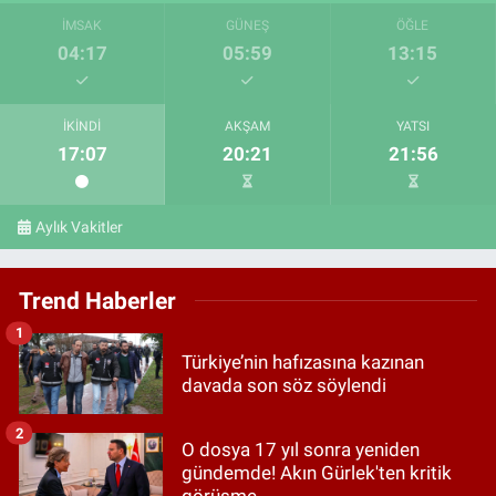
İMSAK
GÜNEŞ
ÖĞLE
04:17
05:59
13:15
İKINDI
AKŞAM
YATSI
17:07
20:21
21:56
Aylık Vakitler
Trend Haberler
1
Türkiye’nin hafızasına kazınan
davada son söz söylendi
2
O dosya 17 yıl sonra yeniden
gündemde! Akın Gürlek'ten kritik