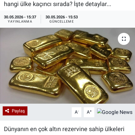
hangi ülke kaçıncı sırada? İşte detaylar...
Özel Haberler
Dünya
Haber Arşivi
30.05.2026 - 15:37
30.05.2026 - 15:53
YAYINLANMA
GÜNCELLEME
Yazarlar
Medya
Özel Haberler
Kadın
Erişim Bilgileri
Sağlık
Teknoloji
Paylaş
-
+
A
A
Ramazan
Dünyanın en çok altın rezervine sahip ülkeleri