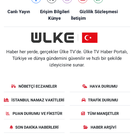
Canlı Yayın
Erişim Bilgileri
Gizlilik Sözleşmesi
Künye
İletişim
Haber her yerde, gerçekler Ülke TV'de. Ülke TV Haber Portalı,
Türkiye ve dünya gündemini güvenilir ve hızlı bir şekilde
izleyicisine sunar.
NÖBETÇI ECZANELER
HAVA DURUMU
İSTANBUL NAMAZ VAKITLERI
TRAFIK DURUMU
PUAN DURUMU VE FIKSTÜR
TÜM MANŞETLER
SON DAKIKA HABERLERI
HABER ARŞIVI