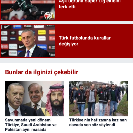
Aşk uğruna Süper Lig ekibini
terk etti
Türk futbolunda kurallar
değişiyor
Bunlar da ilginizi çekebilir
Savunmada yeni dönem!
Türkiye’nin hafızasına kazınan
Türkiye, Suudi Arabistan ve
davada son söz söylendi
Pakistan aynı masada