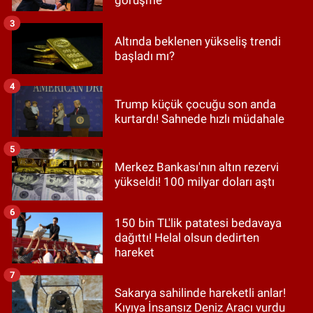
görüşme
3
Altında beklenen yükseliş trendi
başladı mı?
4
Trump küçük çocuğu son anda
kurtardı! Sahnede hızlı müdahale
5
Merkez Bankası'nın altın rezervi
yükseldi! 100 milyar doları aştı
6
150 bin TL'lik patatesi bedavaya
dağıttı! Helal olsun dedirten
hareket
7
Sakarya sahilinde hareketli anlar!
Kıyıya İnsansız Deniz Aracı vurdu