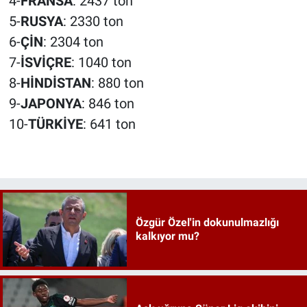
4-
FRANSA
: 2437 ton
5-
RUSYA
: 2330 ton
6-
ÇİN
: 2304 ton
7-
İSVİÇRE
: 1040 ton
8-
HİNDİSTAN
: 880 ton
9-
JAPONYA
: 846 ton
10-
TÜRKİYE
: 641 ton
Özgür Özel'in dokunulmazlığı
kalkıyor mu?