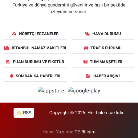
Türkiye ve dünya gündemini güvenilir ve hızlı bir şekilde
izleyicisine sunar.
NÖBETÇI ECZANELER
HAVA DURUMU
İSTANBUL NAMAZ VAKITLERI
TRAFIK DURUMU
PUAN DURUMU VE FIKSTÜR
TÜM MANŞETLER
SON DAKIKA HABERLERI
HABER ARŞIVI
RSS
Copyright © 2026. Her hakkı saklıdır.
Haber Yazılımı:
TE Bilişim