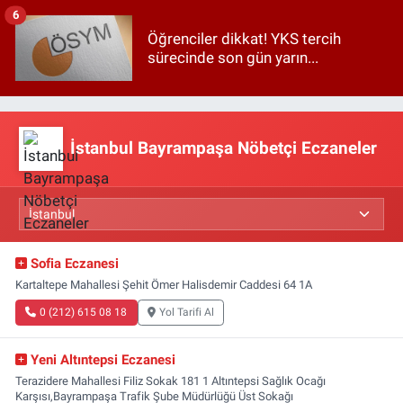
6
Öğrenciler dikkat! YKS tercih
sürecinde son gün yarın...
İstanbul Bayrampaşa Nöbetçi Eczaneler
Sofia Eczanesi
Kartaltepe Mahallesi Şehit Ömer Halisdemir Caddesi 64 1A
0 (212) 615 08 18
Yol Tarifi Al
Yeni Altıntepsi Eczanesi
Terazidere Mahallesi Filiz Sokak 181 1 Altıntepsi Sağlık Ocağı
Karşısı,Bayrampaşa Trafik Şube Müdürlüğü Üst Sokağı