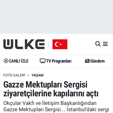
CANLI İZLE
CANLI YAYIN
Nöbetçi Eczaneler
TV Programları
TV Programları
Hava Durumu
Gündem
Gündem
İstanbul Namaz Vakitleri
Dünya
Trend
Trafik Durumu
CANLI İZLE
TV Programları
Gündem
Spor
Yaşam
Süper Lig Puan Durumu ve Fikstür
FOTO GALERI
YAŞAM
Gazze Mektupları Sergisi
Erişim Bilgileri
Erişim Bilgileri
Erişim Bilgileri
ziyaretçilerine kapılarını açtı
Ekonomi
Spor
Tüm Manşetler
Okçular Vakfı ve İletişim Başkanlığından
Gazze Mektupları Sergisi... İstanbul'daki sergi
Trend
Ekonomi
Son Dakika Haberleri