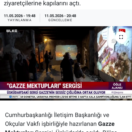
ziyaretçilerine kapılarını açtı.
Özel Haberler
Dünya
Haber Arşivi
11.05.2026 - 19:48
11.05.2026 - 20:48
YAYINLANMA
GÜNCELLEME
Yazarlar
Medya
Özel Haberler
Kadın
Erişim Bilgileri
Sağlık
Teknoloji
Cumhurbaşkanlığı İletişim Başkanlığı ve
Ramazan
Okçular Vakfı işbirliğiyle hazırlanan
Gazze