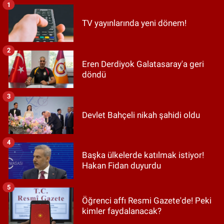
1
TV yayınlarında yeni dönem!
2
Eren Derdiyok Galatasaray'a geri
döndü
3
Devlet Bahçeli nikah şahidi oldu
4
Başka ülkelerde katılmak istiyor!
Hakan Fidan duyurdu
5
Öğrenci affı Resmi Gazete'de! Peki
kimler faydalanacak?