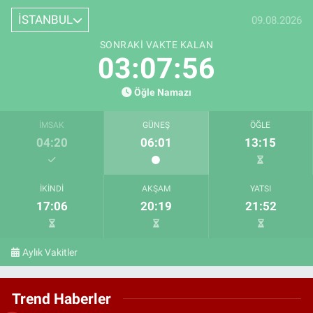
İSTANBUL
09.08.2026
SONRAKI VAKTE KALAN
03:07:54
Öğle Namazı
İMSAK
GÜNEŞ
ÖĞLE
04:20
06:01
13:15
İKINDI
AKŞAM
YATSI
17:06
20:19
21:52
Aylık Vakitler
Trend Haberler