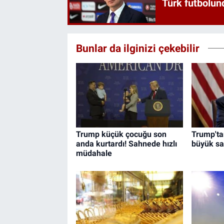
Türk futbolund
Bunlar da ilginizi çekebilir
Trump küçük çocuğu son
Trump'tan
anda kurtardı! Sahnede hızlı
büyük sal
müdahale