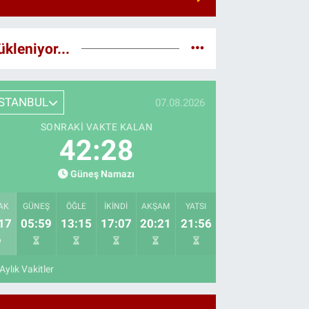
ükleniyor...
İSTANBUL
07.08.2026
SONRAKI VAKTE KALAN
42:27
Güneş Namazı
AK
GÜNEŞ
ÖĞLE
İKINDI
AKŞAM
YATSI
17
05:59
13:15
17:07
20:21
21:56
Aylık Vakitler