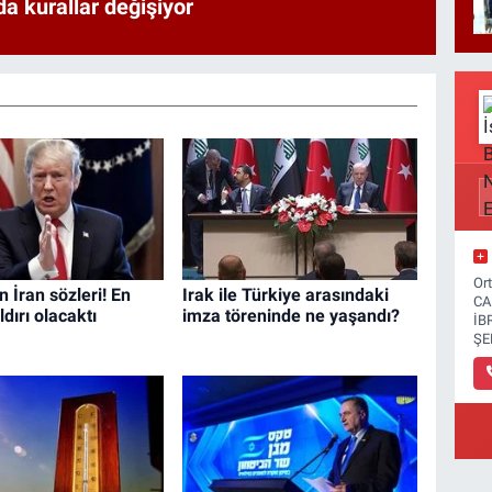
a kurallar değişiyor
Or
 İran sözleri! En
Irak ile Türkiye arasındaki
CA
dırı olacaktı
imza töreninde ne yaşandı?
İB
ŞE