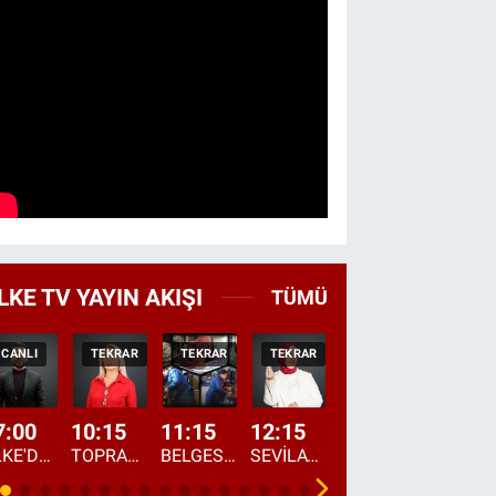
LKE TV YAYIN AKIŞI
TÜMÜ
CANLI
TEKRAR
TEKRAR
TEKRAR
CANLI
HABER
7:00
10:15
11:15
12:15
13:00
13:45
ÜLKE'DE BU SABAH
TOPRAKTAN SOFRAYA
BELGESEL: "ÜLKE'NİN ALIN TERİ"
SEVİLAY SUNGUR İLE ELİMİN BEREKETİ
ÖĞLE AJANSI
ÜLKE'DEN HABE