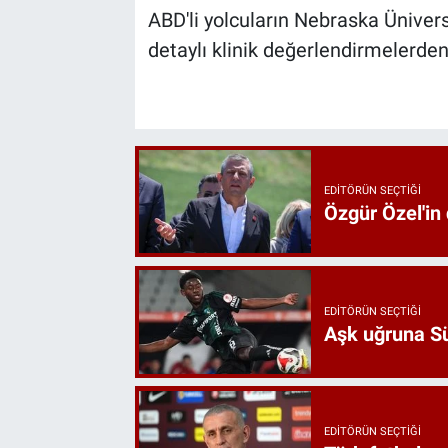
ABD'li yolcuların Nebraska Üniversi
detaylı klinik değerlendirmelerden g
EDITÖRÜN SEÇTIĞI
Özgür Özel'in
EDITÖRÜN SEÇTIĞI
Aşk uğruna Süp
EDITÖRÜN SEÇTIĞI