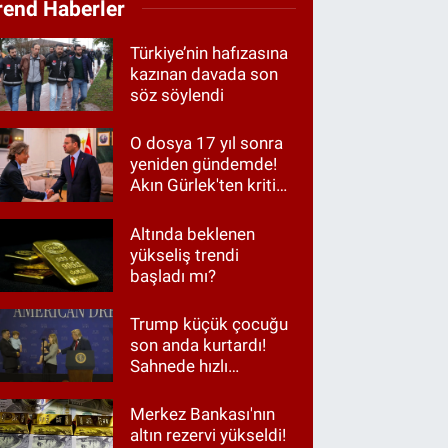
rend Haberler
Türkiye’nin hafızasına
kazınan davada son
söz söylendi
O dosya 17 yıl sonra
yeniden gündemde!
Akın Gürlek'ten kritik
görüşme
Altında beklenen
yükseliş trendi
başladı mı?
Trump küçük çocuğu
son anda kurtardı!
Sahnede hızlı
müdahale
Merkez Bankası'nın
altın rezervi yükseldi!