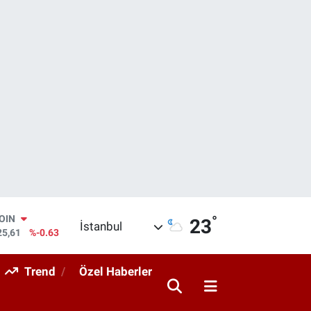
°
AR
23
İstanbul
143
%0.16
O
317
%-0.02
Trend
Özel Haberler
RLİN
463
%0.07
M ALTIN