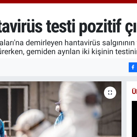
6510
BİS
13.7
avirüs testi pozitif çı
BIT
64.2
aları'na demirleyen hantavirüs salgınını
erken, gemiden ayrılan iki kişinin testinin 
Ü