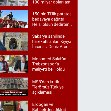
100 milyar doları aştı
150 bin TL'lik patatesi
bedavaya dağıttı!
Helal olsun dedirten
hareket
Sakarya sahilinde
hareketli anlar! Kıyıya
İnsansız Deniz Aracı
vurdu
Mohamed Salah'ın
Trabzonspor'a
maliyeti belli oldu
MSB'den kritik
'Terörsüz Türkiye'
açıklaması
Erdoğan ve
Bahçeli'den dikkat