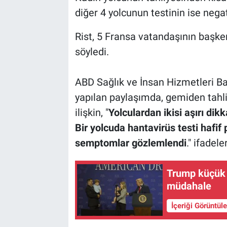
diğer 4 yolcunun testinin ise negatif
Rist, 5 Fransa vatandaşının başken
söyledi.
ABD Sağlık ve İnsan Hizmetleri B
yapılan paylaşımda, gemiden tahl
ilişkin, "
Yolculardan ikisi aşırı dikk
Bir yolcuda hantavirüs testi hafif 
semptomlar gözlemlendi
." ifadele
Trump küçük 
müdahale
İçeriği Görüntül