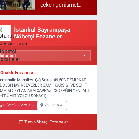
çeken görüşme!
Basına kapalı
gerçekleşti
İstanbul Bayrampaşa
Nöbetçi Eczaneler
Ocaklı Eczanesi
tamahalle Mahallesi Çığ Sokak 46 50C DEMİRKAPI
DDESİ HAYIRSEVERLER CAMİİ KARŞISI VE ŞEHİT
RAHİM CEYLAN ASM ÇAPRAZI (SOKAĞIN YENİ ADI
HİT ÜMİT YOLCU SOKAĞI)
0 (212) 612 25 55
Yol Tarifi Al
Tüm Nöbetçi Eczaneler