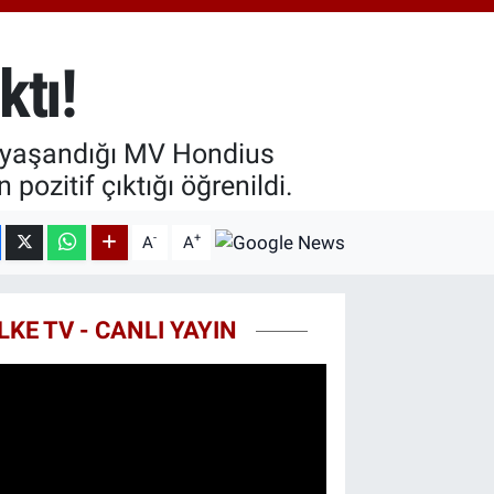
.40
%0.45
T100
99
%70
ktı!
COIN
25,61
%-0.63
n yaşandığı MV Hondius
pozitif çıktığı öğrenildi.
-
+
A
A
LKE TV - CANLI YAYIN