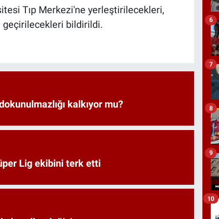
tesi Tıp Merkezi'ne yerleştirilecekleri,
6
eçirilecekleri bildirildi.
7
 dokunulmazlığı kalkıyor mu?
8
9
er Lig ekibini terk etti
10