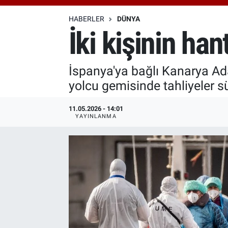
Özel Haberler
Dünya
Haber Arşivi
HABERLER
DÜNYA
İki kişinin hant
Yazarlar
Medya
İspanya'ya bağlı Kanarya Ad
Özel Haberler
yolcu gemisinde tahliyeler sür
Kadın
11.05.2026 - 14:01
YAYINLANMA
Erişim Bilgileri
Sağlık
Teknoloji
Ramazan