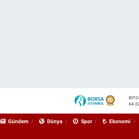
DOL
47,7
EUR
55,0
Gündem
Dünya
Spor
Ekonomi
STE
64,2
GRA