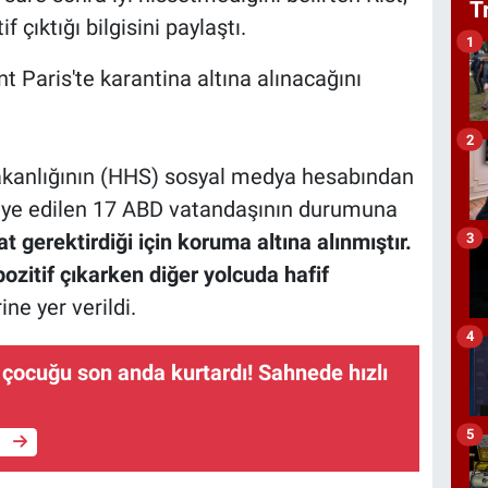
T
 çıktığı bilgisini paylaştı.
1
t Paris'te karantina altına alınacağını
2
akanlığının (HHS) sosyal medya hesabından
iye edilen 17 ABD vatandaşının durumuna
at gerektirdiği için koruma altına alınmıştır.
3
pozitif çıkarken diğer yolcuda hafif
rine yer verildi.
4
çocuğu son anda kurtardı! Sahnede hızlı
5
e