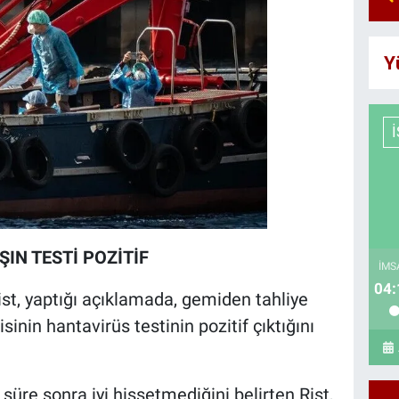
Y
ŞIN TESTİ POZİTİF
İMS
04:
st, yaptığı açıklamada, gemiden tahliye
inin hantavirüs testinin pozitif çıktığını
süre sonra iyi hissetmediğini belirten Rist,