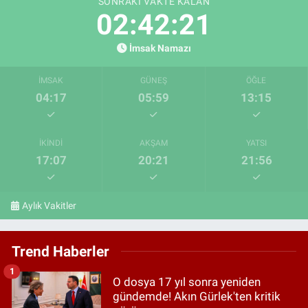
SONRAKI VAKTE KALAN
02:42:21
İmsak Namazı
İMSAK
GÜNEŞ
ÖĞLE
04:17
05:59
13:15
İKINDI
AKŞAM
YATSI
17:07
20:21
21:56
Aylık Vakitler
Trend Haberler
1
O dosya 17 yıl sonra yeniden
gündemde! Akın Gürlek'ten kritik