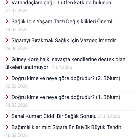
felsefe, sağlık ve gezi videolarının
Vatandaşlara çağrı: Lütfen katkıda bulunun
paylaşıldığı bir YouTube sayfası
31.07.2026
yönetmektedir.
Sağlık İçin Yaşam Tarzı Değişiklikleri Önemli
14.07.2026
Sigarayı Bırakmak Sağlık İçin Vazgeçilmezdir
29.06.2026
Güney Kore halkı savaşta kendilerine destek olan
ülkeleri unutmuyor
17.04.2026
Doğru kime ve neye göre doğrudur? (2. Bölüm)
30.03.2026
Doğru kime ve neye göre doğrudur? (1. Bölüm)
14.03.2026
Sanal Kumar: Ciddi Bir Sağlık Sorunu
03.03.2026
Bağımlılıklarımız: Sigara En Büyük Büyük Tehdit
18.02.2026