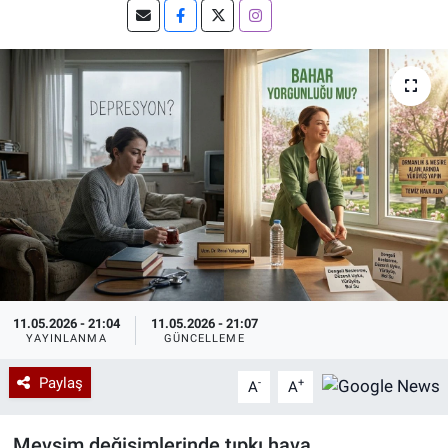
Özel Haberler
Dünya
Haber Arşivi
Yazarlar
Medya
Özel Haberler
Kadın
Erişim Bilgileri
Sağlık
11.05.2026 - 21:04
11.05.2026 - 21:07
YAYINLANMA
GÜNCELLEME
Teknoloji
Paylaş
-
+
A
A
Ramazan
Mevsim değişimlerinde tıpkı hava